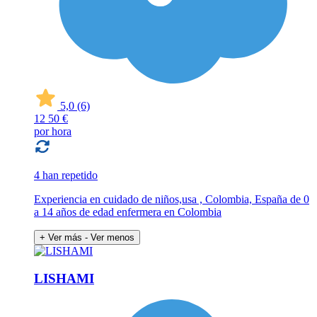
5,0
(6)
12
50 €
por hora
4 han repetido
Experiencia en cuidado de niños,usa , Colombia, España de 0
a 14 años de edad enfermera en Colombia
+ Ver más
- Ver menos
LISHAMI