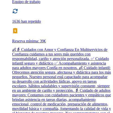
Equipo de trabajo
1636 han repetido
Reserva mínima: 39€
👶👵 Cuidados con Amor y Confianza En Multiservicios de
Confianza cuidamos a tus seres más queridos con
responsabilidad, cariño y atención personalizada. ✅ Cuidado
infantil seguro y didáctico ✅ Acompañamiento y asistencia
para adultos mayores Confía en nosotros. 👶 Cuidado infantil:
Ofrecemos atención segura, afectuosa y didáctica para los más
pequeños. Nuestro personal está capacitado para acompañar
su desarrollo con actividades lúdicas, apoyo en tareas
escolares, hábitos saludables y supervisión constante, siempre
en un ambiente de cariño y protección. 👵 Cuidado de adultos
mayores: Contamos con cuidadores pacientes y empáticos que
brindan asistencia en tareas diarias, acompañamiento
emocional, control de medicación, preparación de alimentos,
movilidad básica y compañía, fomentando la calidad de vida y