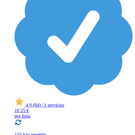
4,9
(84)
|
1 servicios
10
25 €
por hora
155 han repetido