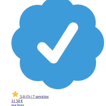
5,0
(5)
|
7 servicios
11
50 €
por hora