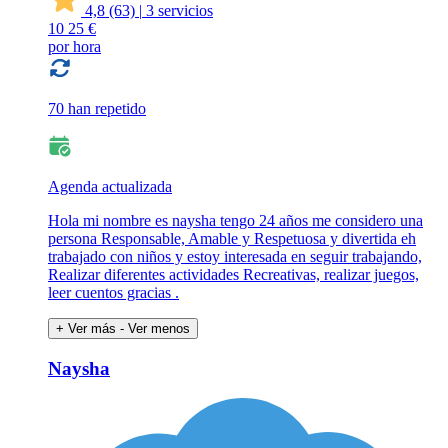
4,8
(63)
|
3 servicios
10
25 €
por hora
70 han repetido
Agenda actualizada
Hola mi nombre es naysha tengo 24 años me considero una
persona Responsable, Amable y Respetuosa y divertida eh
trabajado con niños y estoy interesada en seguir trabajando,
Realizar diferentes actividades Recreativas, realizar juegos,
leer cuentos gracias .
+ Ver más
- Ver menos
Naysha