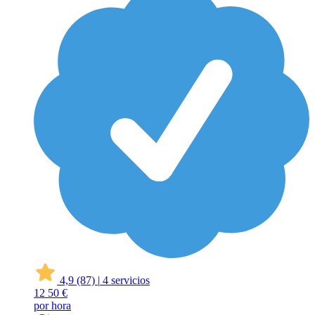
4,9
(87)
|
4 servicios
12
50 €
por hora