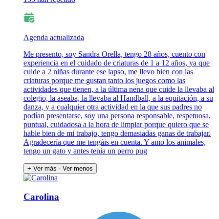
Agenda actualizada
Me presento, soy Sandra Orella, tengo 28 años, cuento con
experiencia en el cuidado de criaturas de 1 a 12 años, ya que
cuide a 2 niñas durante ese lapso, me llevo bien con las
criaturas porque me gustan tanto los juegos como las
actividades que tienen, a la última nena que cuide la llevaba al
colegio, la aseaba, la llevaba al Handball, a la equitación, a su
danza, y a cualquier otra actividad en la que sus padres no
podían presentarse, soy una persona responsable, respetuosa,
puntual, cuidadosa a la hora de limpiar porque quiero que se
hable bien de mi trabajo, tengo demasiadas ganas de trabajar.
Agradecería que me tengáis en cuenta. Y amo los animales,
tengo un gato y antes tenia un perro pug
+ Ver más
- Ver menos
Carolina