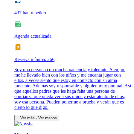
437 han repetido
Agenda actualizada
Reserva mínima: 26€
Soy una persona con mucha paciencia y tolerante. Siempre
me he llevado bien con los niños y me encanta jugar con
ellos, a veces siento que estoy en contacto con su alma
inocente. Además soy responsable y alguien muy puntual. Así
que aquellos padres que les haga falta una persona de
confianza que pueda ver a sus niños y estar atento de ellos,
soy esa persona. Pueden ponerme a prueba y verán que es
cierto lo que digo.
+ Ver más
- Ver menos