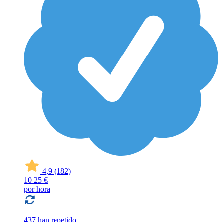
4,9
(182)
10
25 €
por hora
437 han repetido