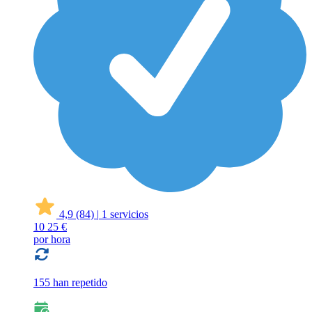
4,9
(84)
|
1 servicios
10
25 €
por hora
155 han repetido