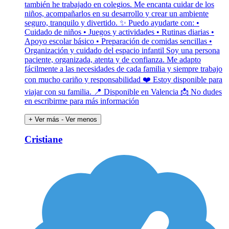
también he trabajado en colegios. Me encanta cuidar de los
niños, acompañarlos en su desarrollo y crear un ambiente
seguro, tranquilo y divertido. ✨ Puedo ayudarte con: •
Cuidado de niños • Juegos y actividades • Rutinas diarias •
Apoyo escolar básico • Preparación de comidas sencillas •
Organización y cuidado del espacio infantil Soy una persona
paciente, organizada, atenta y de confianza. Me adapto
fácilmente a las necesidades de cada familia y siempre trabajo
con mucho cariño y responsabilidad ❤️ Estoy disponible para
viajar con su familia. 📍 Disponible en Valencia 📩 No dudes
en escribirme para más información
+ Ver más
- Ver menos
Cristiane