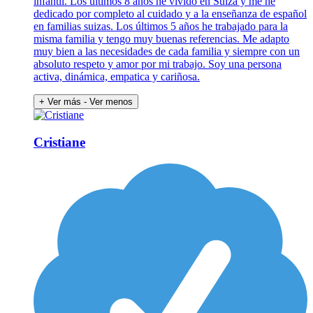
infantil. Los últimos 8 años he vivido en Suiza y me he
dedicado por completo al cuidado y a la enseñanza de español
en familias suizas. Los últimos 5 años he trabajado para la
misma familia y tengo muy buenas referencias. Me adapto
muy bien a las necesidades de cada familia y siempre con un
absoluto respeto y amor por mi trabajo. Soy una persona
activa, dinámica, empatica y cariñosa.
+ Ver más
- Ver menos
Cristiane