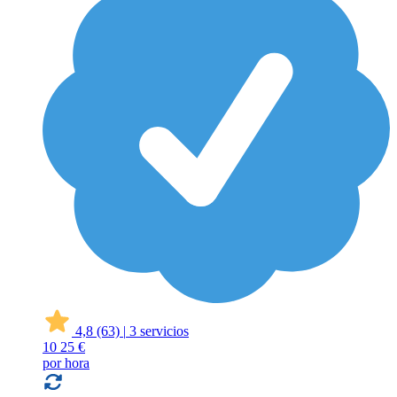
4,8
(63)
|
3 servicios
10
25 €
por hora