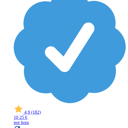
4,9
(182)
10
25 €
por hora