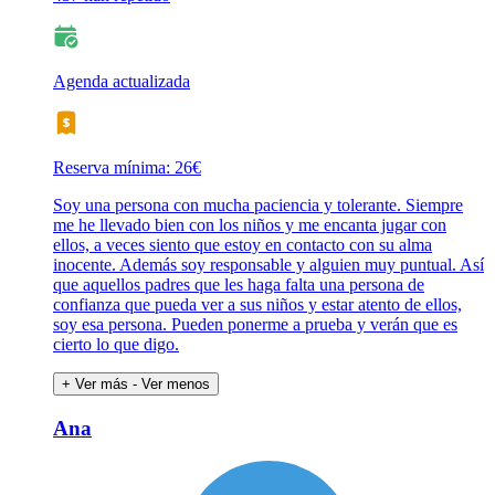
Agenda actualizada
Reserva mínima: 26€
Soy una persona con mucha paciencia y tolerante. Siempre
me he llevado bien con los niños y me encanta jugar con
ellos, a veces siento que estoy en contacto con su alma
inocente. Además soy responsable y alguien muy puntual. Así
que aquellos padres que les haga falta una persona de
confianza que pueda ver a sus niños y estar atento de ellos,
soy esa persona. Pueden ponerme a prueba y verán que es
cierto lo que digo.
+ Ver más
- Ver menos
Ana