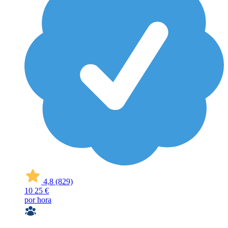
4,8
(829)
10
25 €
por hora