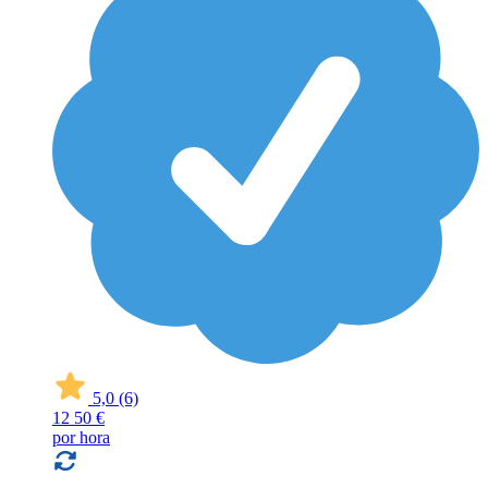
5,0
(6)
12
50 €
por hora