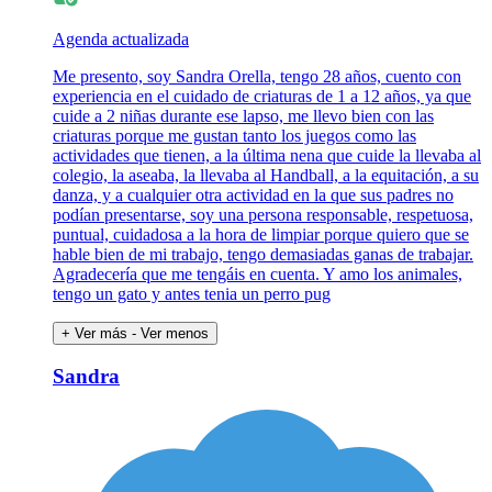
Agenda actualizada
Me presento, soy Sandra Orella, tengo 28 años, cuento con
experiencia en el cuidado de criaturas de 1 a 12 años, ya que
cuide a 2 niñas durante ese lapso, me llevo bien con las
criaturas porque me gustan tanto los juegos como las
actividades que tienen, a la última nena que cuide la llevaba al
colegio, la aseaba, la llevaba al Handball, a la equitación, a su
danza, y a cualquier otra actividad en la que sus padres no
podían presentarse, soy una persona responsable, respetuosa,
puntual, cuidadosa a la hora de limpiar porque quiero que se
hable bien de mi trabajo, tengo demasiadas ganas de trabajar.
Agradecería que me tengáis en cuenta. Y amo los animales,
tengo un gato y antes tenia un perro pug
+ Ver más
- Ver menos
Sandra