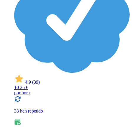
4,9
(39)
10
25 €
por hora
33 han repetido