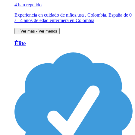
4 han repetido
Experiencia en cuidado de niños,usa , Colombia, España de 0
a 14 años de edad enfermera en Colombia
+ Ver más
- Ver menos
Élite