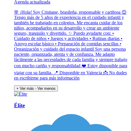
Agenda actualizada
🌸 ¡Hola! Soy Cristiane, brasileña, responsable y cariñosa 😊
Tengo más de 5 años de experiencia en el cuidado infantil y
también he trabajado en colegios. Me encanta cuidar de los
niños, acompañarlos en su desarrollo y crear un ambiente
seguro, tranquilo y divertido. ✨ Puedo ayudarte con: •
Cuidado de niños • Juegos y actividades • Rutinas diarias •
Apoyo escolar básico • Preparación de comidas sencillas •
Organización y cuidado del espacio infantil Soy una persona
paciente, organizada, atenta y de confianza. Me adapto
fácilmente a las necesidades de cada familia y siempre trabajo
con mucho cariño y responsabilidad ❤️ Estoy disponible para
viajar con su familia. 📍 Disponible en Valencia 📩 No dudes
en escribirme para más información
+ Ver más
- Ver menos
Élite