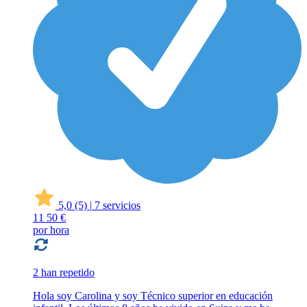
5,0
(5)
|
7 servicios
11
50 €
por hora
2 han repetido
Hola soy Carolina y soy Técnico superior en educación