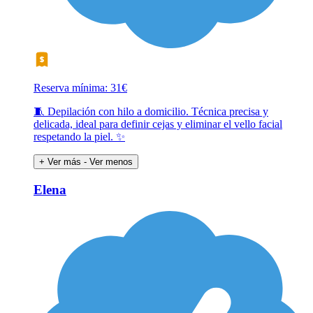
Reserva mínima: 31€
🧵 Depilación con hilo a domicilio. Técnica precisa y
delicada, ideal para definir cejas y eliminar el vello facial
respetando la piel. ✨
+ Ver más
- Ver menos
Elena