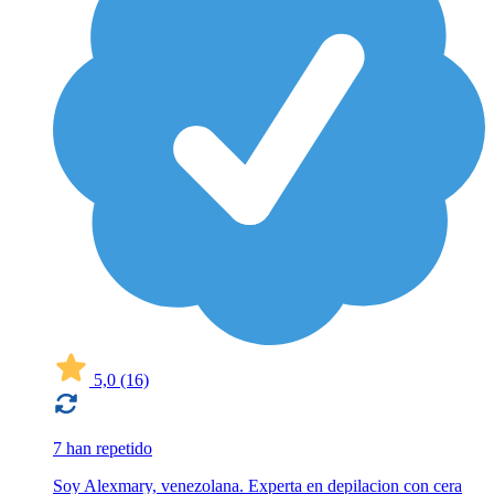
5,0
(16)
7 han repetido
Soy Alexmary, venezolana. Experta en depilacion con cera