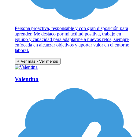
Persona proactiva, responsable y con gran disposición para
aprender. Me destaco por mi actitud positiva, trabajo en
equipo y capacidad para adaptarme a nuevos retos, siempre
enfocada en alcanzar objetivos y aportar valor en el entorno
laboral.
+ Ver más
- Ver menos
Valentina