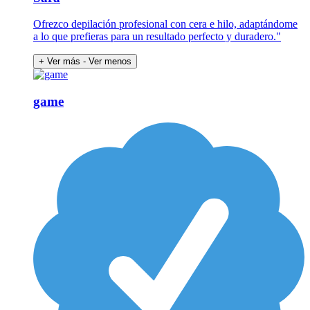
Ofrezco depilación profesional con cera e hilo, adaptándome
a lo que prefieras para un resultado perfecto y duradero."
+ Ver más
- Ver menos
game