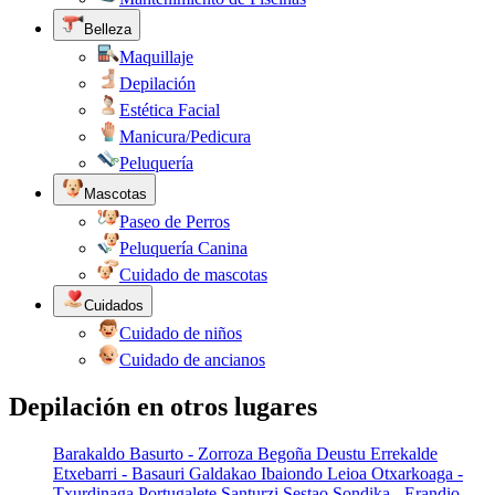
Belleza
Maquillaje
Depilación
Estética Facial
Manicura/Pedicura
Peluquería
Mascotas
Paseo de Perros
Peluquería Canina
Cuidado de mascotas
Cuidados
Cuidado de niños
Cuidado de ancianos
Depilación en otros lugares
Barakaldo
Basurto - Zorroza
Begoña
Deustu
Errekalde
Etxebarri - Basauri
Galdakao
Ibaiondo
Leioa
Otxarkoaga -
Txurdinaga
Portugalete
Santurzi
Sestao
Sondika - Erandio