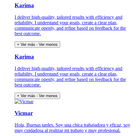
Karima
I deliver high-quality, tailored results with efficiency and
reliability. I understand your goals, create a clear plan,
communicate openly, and refine based on feedback for the
best outcome.
+ Ver más
- Ver menos
Karima
I deliver high-quality, tailored results with efficiency and
reliability. I understand your goals, create a clear plan,
communicate openly, and refine based on feedback for the
best outcome.
+ Ver más
- Ver menos
Vicmar
Hola, Buenas tardes. Soy una chica trabajadora y eficaz, soy
muy cuidadosa al realizar mi trabajo y muy profesional.