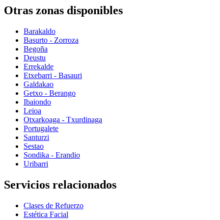
Otras zonas disponibles
Barakaldo
Basurto - Zorroza
Begoña
Deustu
Errekalde
Etxebarri - Basauri
Galdakao
Getxo - Berango
Ibaiondo
Leioa
Otxarkoaga - Txurdinaga
Portugalete
Santurzi
Sestao
Sondika - Erandio
Uribarri
Servicios relacionados
Clases de Refuerzo
Estética Facial