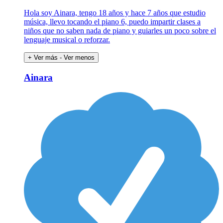
Hola soy Ainara, tengo 18 años y hace 7 años que estudio
música, llevo tocando el piano 6, puedo impartir clases a
niños que no saben nada de piano y guiarles un poco sobre el
lenguaje musical o reforzar.
+ Ver más
- Ver menos
Ainara