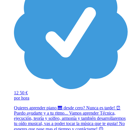
12
50 €
por hora
Quieres aprender piano 🎹 desde cero? Nunca es tarde! ⏰️
Puedo ayudarte y a tu ritmo... Vamos aprender Técnica,
ejecución, teoría y solfeo, armonía y también desarrollaremos
tu oído musical, vas a poder tocar la música que te gusta! No
esperes que pase mas el tiempo y contáctame! 😊