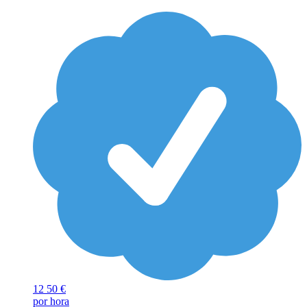
12
50 €
por hora