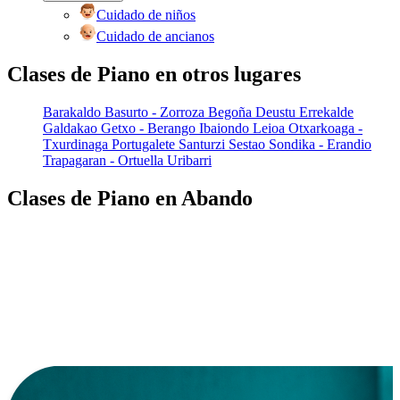
Cuidado de niños
Cuidado de ancianos
Clases de Piano en otros lugares
Barakaldo
Basurto - Zorroza
Begoña
Deustu
Errekalde
Galdakao
Getxo - Berango
Ibaiondo
Leioa
Otxarkoaga -
Txurdinaga
Portugalete
Santurzi
Sestao
Sondika - Erandio
Trapagaran - Ortuella
Uribarri
Clases de Piano en Abando