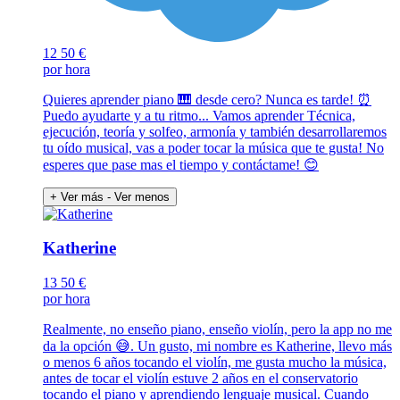
12
50 €
por hora
Quieres aprender piano 🎹 desde cero? Nunca es tarde! ⏰️
Puedo ayudarte y a tu ritmo... Vamos aprender Técnica,
ejecución, teoría y solfeo, armonía y también desarrollaremos
tu oído musical, vas a poder tocar la música que te gusta! No
esperes que pase mas el tiempo y contáctame! 😊
+ Ver más
- Ver menos
Katherine
13
50 €
por hora
Realmente, no enseño piano, enseño violín, pero la app no me
da la opción 😅. Un gusto, mi nombre es Katherine, llevo más
o menos 6 años tocando el violín, me gusta mucho la música,
antes de tocar el violín estuve 2 años en el conservatorio
tocando el piano y aprendiendo lenguaje musical. Cuando