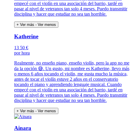
empecé con el violín en una asociación del barrio, tardé en
pasar al nivel de veteranos tan solo 4 meses. Puedo transmitir
disciplina y hacer que estudiar no sea tan horrible.
+ Ver más
- Ver menos
Katherine
13
50 €
por hora
Realmente, no enseño piano, enseño violín, pero la app no me
da la opción 😅. Un gusto, mi nombre es Katherine, llevo más
o menos 6 años tocando el violín, me gusta mucho la música,
antes de tocar el violín estuve 2 años en el conservatorio
tocando el piano y aprendiendo lenguaje musical. Cuando
empecé con el violín en una asociación del barrio, tardé en
pasar al nivel de veteranos tan solo 4 meses. Puedo transmitir
disciplina y hacer que estudiar no sea tan horrible.
+ Ver más
- Ver menos
Ainara