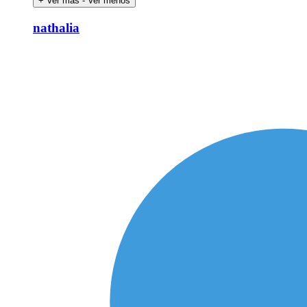
+ Ver más
- Ver menos
nathalia