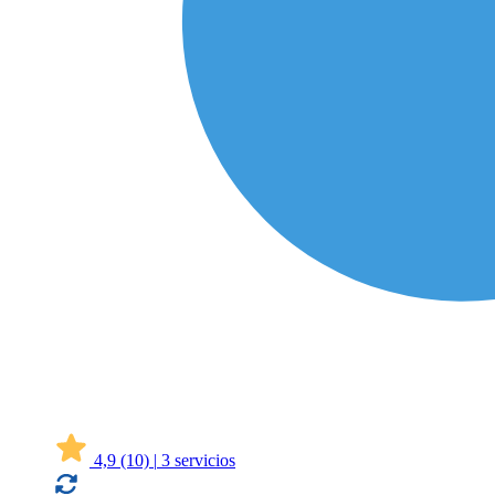
4,9
(10)
|
3 servicios