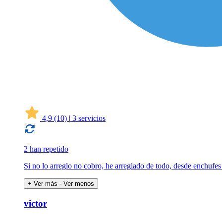
4,9
(10)
|
3 servicios
2 han repetido
Si no lo arreglo no cobro, he arreglado de todo, desde enchufes
+ Ver más
- Ver menos
victor