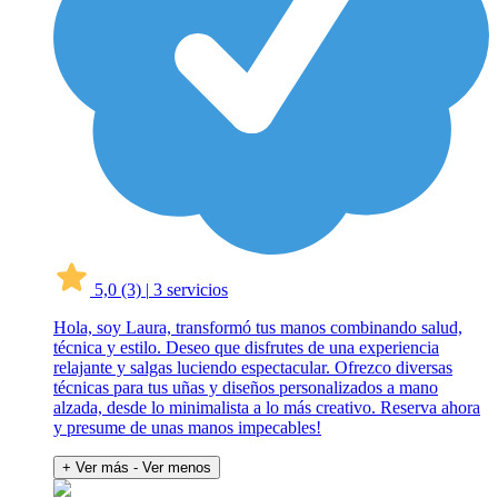
5,0
(3)
|
3 servicios
Hola, soy Laura, transformó tus manos combinando salud,
técnica y estilo. Deseo que disfrutes de una experiencia
relajante y salgas luciendo espectacular. Ofrezco diversas
técnicas para tus uñas y diseños personalizados a mano
alzada, desde lo minimalista a lo más creativo. Reserva ahora
y presume de unas manos impecables!
+ Ver más
- Ver menos