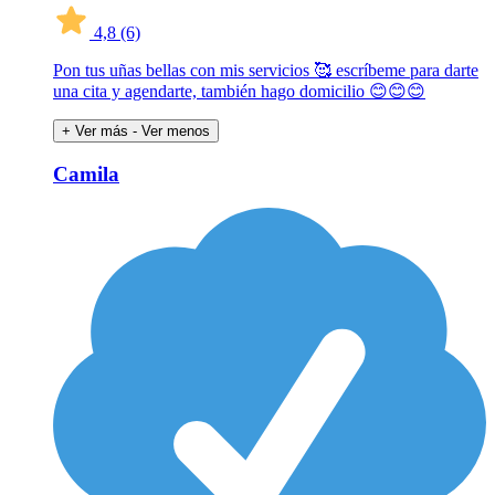
4,8
(6)
Pon tus uñas bellas con mis servicios 🥰 escríbeme para darte
una cita y agendarte, también hago domicilio 😊😊😊
+ Ver más
- Ver menos
Camila