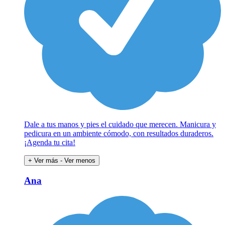
Dale a tus manos y pies el cuidado que merecen. Manicura y
pedicura en un ambiente cómodo, con resultados duraderos.
¡Agenda tu cita!
+ Ver más
- Ver menos
Ana