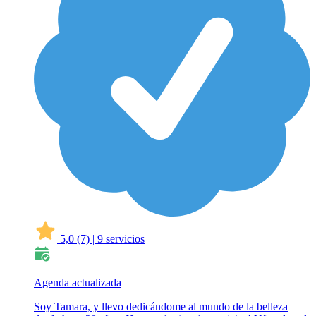
5,0
(7)
|
9 servicios
Agenda actualizada
Soy Tamara, y llevo dedicándome al mundo de la belleza