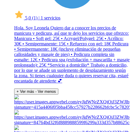
5,0
(1)
|
1 servicios
Hola. Soy Leonela Quiero dar a conocer los precios de
manicura y pedicura, así que te dejo los servicios que ofrezco:
Manicura • Soft gel: 25€ • Acrygel/Polygel: 25€ • Acrílico:
30€ • Semipermanente: 15€ • Refuerzo con gel: 18€ Pedicura
• Semipermanente: 18€ (incluye eliminación de pequeñas
callosidades y masaje de pies) • Pedicura completa sin
esmalte: 12€ • Pedicura spa (exfoliación + mascarilla + masaje
prolongado): 25€ *Servicio a domicilio* Trabajo a domicilio,
por lo que se añade un suplemento de desplazamiento según
la zona. Si tienes cualquier duda o quieres reservar cita, estaré
encantada de atenderte 💕
+ Ver más
- Ver menos