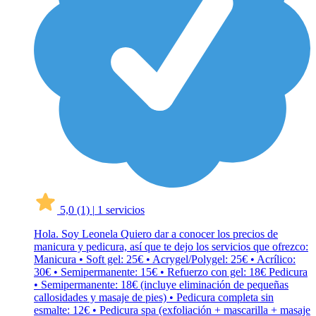
5,0
(1)
|
1 servicios
Hola. Soy Leonela Quiero dar a conocer los precios de
manicura y pedicura, así que te dejo los servicios que ofrezco:
Manicura • Soft gel: 25€ • Acrygel/Polygel: 25€ • Acrílico:
30€ • Semipermanente: 15€ • Refuerzo con gel: 18€ Pedicura
• Semipermanente: 18€ (incluye eliminación de pequeñas
callosidades y masaje de pies) • Pedicura completa sin
esmalte: 12€ • Pedicura spa (exfoliación + mascarilla + masaje