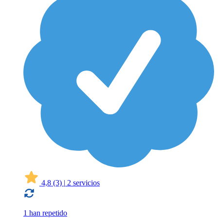
4,8
(3)
|
2 servicios
1 han repetido