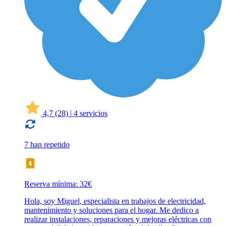
4,7
(28)
|
4 servicios
7 han repetido
Reserva mínima: 32€
Hola, soy Miguel, especialista en trabajos de electricidad,
mantenimiento y soluciones para el hogar. Me dedico a
realizar instalaciones, reparaciones y mejoras eléctricas con