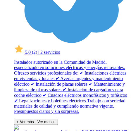
5,0
(2)
|
2 servicios
Instalador autorizado en la Comunidad de Madrid,
especializado en soluciones eléctricas y energías renovables.
Ofrezco servicios profesionales de: ✔ Instalaciones eléctricas
en viviendas y locales ✔ Averías urgentes y mantenimiento
eléctrico ✔ Instalación de placas solares ✔ Mantenimiento y
limpieza de placas solares ✔ Instalación de cargadores para
coche eléctrico ✔ Cuadros eléctricos monofásicos y trifásicos
✔ Legalizaciones y boletines eléctricos Trabajo con seriedad,
materiales de calidad y cumpliendo normativa vigente.
Presupuestos claros y sin sorpresas.
+ Ver más
- Ver menos