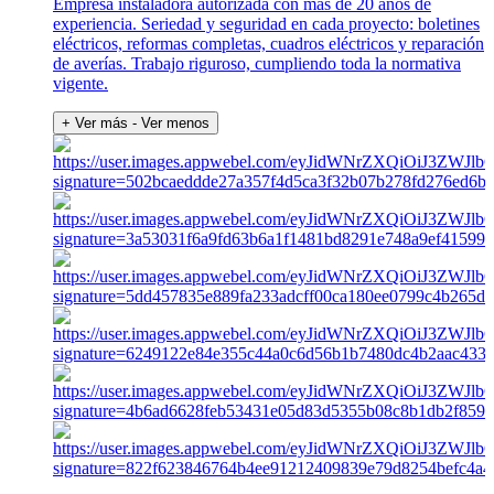
Empresa instaladora autorizada con más de 20 años de
experiencia. Seriedad y seguridad en cada proyecto: boletines
eléctricos, reformas completas, cuadros eléctricos y reparación
de averías. Trabajo riguroso, cumpliendo toda la normativa
vigente.
+ Ver más
- Ver menos