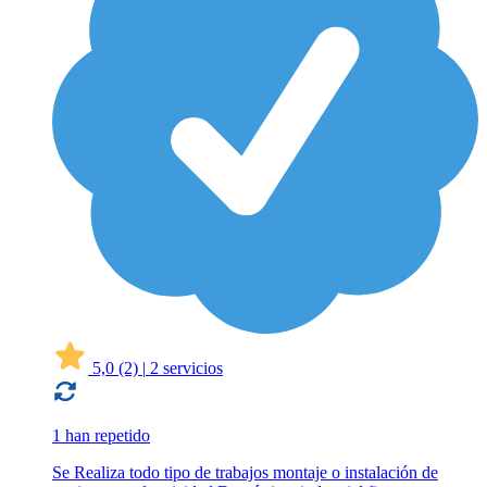
5,0
(2)
|
2 servicios
1 han repetido
Se Realiza todo tipo de trabajos montaje o instalación de