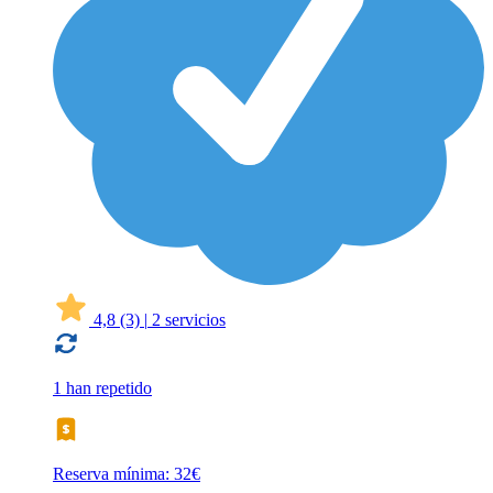
4,8
(3)
|
2 servicios
1 han repetido
Reserva mínima: 32€