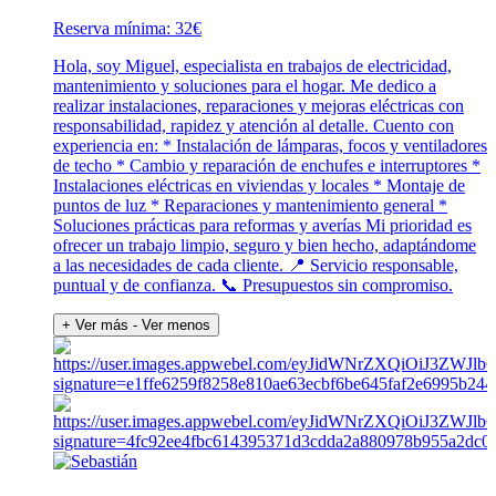
Reserva mínima: 32€
Hola, soy Miguel, especialista en trabajos de electricidad,
mantenimiento y soluciones para el hogar. Me dedico a
realizar instalaciones, reparaciones y mejoras eléctricas con
responsabilidad, rapidez y atención al detalle. Cuento con
experiencia en: * Instalación de lámparas, focos y ventiladores
de techo * Cambio y reparación de enchufes e interruptores *
Instalaciones eléctricas en viviendas y locales * Montaje de
puntos de luz * Reparaciones y mantenimiento general *
Soluciones prácticas para reformas y averías Mi prioridad es
ofrecer un trabajo limpio, seguro y bien hecho, adaptándome
a las necesidades de cada cliente. 📍 Servicio responsable,
puntual y de confianza. 📞 Presupuestos sin compromiso.
+ Ver más
- Ver menos