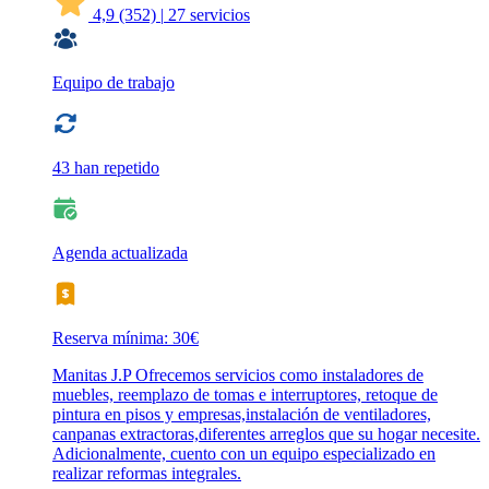
4,9
(352)
|
27 servicios
Equipo de trabajo
43 han repetido
Agenda actualizada
Reserva mínima: 30€
Manitas J.P Ofrecemos servicios como instaladores de
muebles, reemplazo de tomas e interruptores, retoque de
pintura en pisos y empresas,instalación de ventiladores,
canpanas extractoras,diferentes arreglos que su hogar necesite.
Adicionalmente, cuento con un equipo especializado en
realizar reformas integrales.