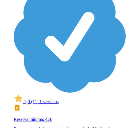
5,0
(1)
|
1 servicios
Reserva mínima: 42€