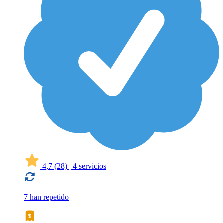
4,7
(28)
|
4 servicios
7 han repetido