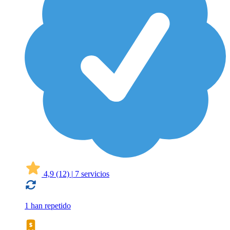
4,9
(12)
|
7 servicios
1 han repetido