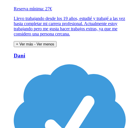
Reserva mínima: 27€
Llevo trabajando desde los 19 años, estudié y trabajé a las vez
hasta completar mi carrera profesional. Actualmente estoy
trabajando pero me gusta hacer trabajos extras, ya que me
considero una persona cercana.
+ Ver más
- Ver menos
Dani