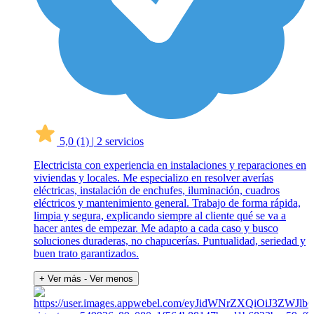
5,0
(1)
|
2 servicios
Electricista con experiencia en instalaciones y reparaciones en
viviendas y locales. Me especializo en resolver averías
eléctricas, instalación de enchufes, iluminación, cuadros
eléctricos y mantenimiento general. Trabajo de forma rápida,
limpia y segura, explicando siempre al cliente qué se va a
hacer antes de empezar. Me adapto a cada caso y busco
soluciones duraderas, no chapucerías. Puntualidad, seriedad y
buen trato garantizados.
+ Ver más
- Ver menos