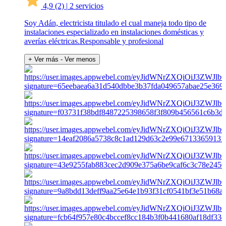
4,9
(2)
|
2 servicios
Soy Adán, electricista titulado el cual maneja todo tipo de
instalaciones especializado en instalaciones domésticas y
averías eléctricas.Responsable y profesional
+ Ver más
- Ver menos