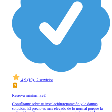
4,9
(10)
|
2 servicios
Reserva mínima: 32€
Consúltame sobre tu instalación/reparación y le damos
solución. El precio es mas elevado de lo normal porque la