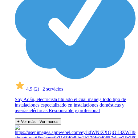
4,9
(2)
|
2 servicios
Soy Adán, electricista titulado el cual maneja todo tipo de
instalaciones especializado en instalaciones domésticas y
averías eléctricas.Responsable y profesional
+ Ver más
- Ver menos