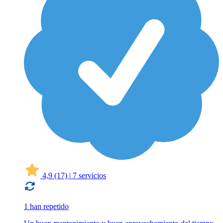
4,9
(17)
|
7 servicios
1 han repetido