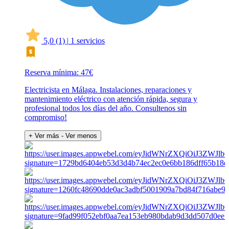
5,0
(1)
|
1 servicios
Reserva mínima: 47€
Electricista en Málaga. Instalaciones, reparaciones y
mantenimiento eléctrico con atención rápida, segura y
profesional todos los días del año. Consultenos sin
compromiso!
+ Ver más
- Ver menos