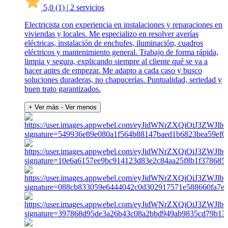
5,0
(1)
|
2 servicios
Electricista con experiencia en instalaciones y reparaciones en
viviendas y locales. Me especializo en resolver averías
eléctricas, instalación de enchufes, iluminación, cuadros
eléctricos y mantenimiento general. Trabajo de forma rápida,
limpia y segura, explicando siempre al cliente qué se va a
hacer antes de empezar. Me adapto a cada caso y busco
soluciones duraderas, no chapucerías. Puntualidad, seriedad y
buen trato garantizados.
+ Ver más
- Ver menos