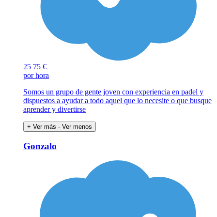
25
75 €
por hora
Somos un grupo de gente joven con experiencia en padel y
dispuestos a ayudar a todo aquel que lo necesite o que busque
aprender y divertirse
+ Ver más
- Ver menos
Gonzalo