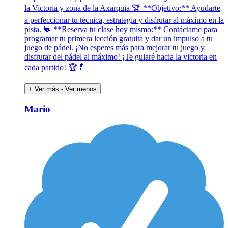
la Victoria y zona de la Axarquia 🏆 **Objetivo:** Ayudarte
a perfeccionar tu técnica, estrategia y disfrutar al máximo en la
pista. 💬 **Reserva tu clase hoy mismo:** Contáctame para
programar tu primera lección gratuita y dar un impulso a tu
juego de pádel. ¡No esperes más para mejorar tu juego y
disfrutar del pádel al máximo! ¡Te guiaré hacia la victoria en
cada partido! 🏆🔝
+ Ver más
- Ver menos
Mario