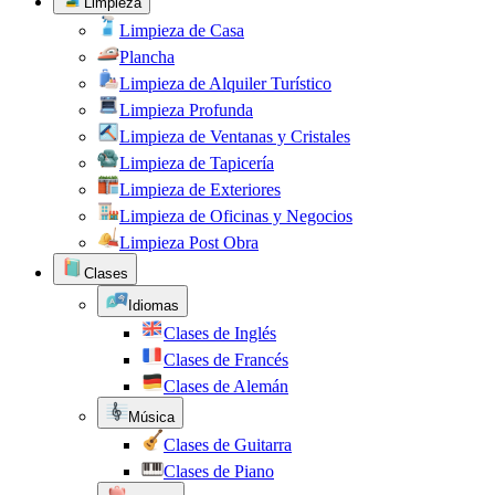
Limpieza
Limpieza de Casa
Plancha
Limpieza de Alquiler Turístico
Limpieza Profunda
Limpieza de Ventanas y Cristales
Limpieza de Tapicería
Limpieza de Exteriores
Limpieza de Oficinas y Negocios
Limpieza Post Obra
Clases
Idiomas
Clases de Inglés
Clases de Francés
Clases de Alemán
Música
Clases de Guitarra
Clases de Piano