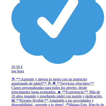
20
50 €
por hora
🎾 **¡Aprende y mejora tu juego con un instructor
apasionado de pádel!** 🎾 🌟 **Servicios ofrecidos:**
Clases personalizadas para todos los niveles, desde
principiantes hasta avanzados. 🔥 **Experiencia:** Más de
20 años jugando y enseñando pádel con pasión y dedicación.
📅 **Horario flexible:** Adaptable a tus necesidades y
disponibilidad, ¡aprende a tu ritmo! 📍Malaga Este, Rincón de