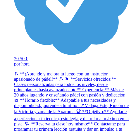
20
50 €
por hora
🎾 **¡Aprende y mejora tu juego con un instructor
apasionado de pádel!** 🎾 🌟 **Servicios ofrecidos:**
Clases personalizadas para todos los niveles, desde
principiantes hasta avanzados. 🔥 **Experiencia:** Más de
20 años jugando y enseñando pádel con pasión y dedicación.
📅 **Horario flexible:** Adaptable a tus necesidades y
disponibilidad, ¡aprende a tu ritmo! 📍Malaga Este, Rincón de
la Victoria y zona de la Axarquia 🏆 **Objetivo:** Ayudarte
a perfeccionar tu técnica, estrategia y disfrutar al máximo en la
pista. 💬 **Reserva tu clase hoy mismo:** Contáctame para
programar tu primera lección gratuita y dar un impulso a tu