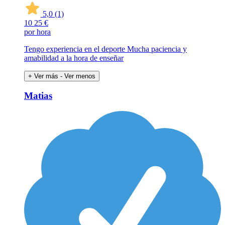
5,0
(1)
10
25 €
por hora
Tengo experiencia en el deporte Mucha paciencia y
amabilidad a la hora de enseñar
+ Ver más
- Ver menos
Matias