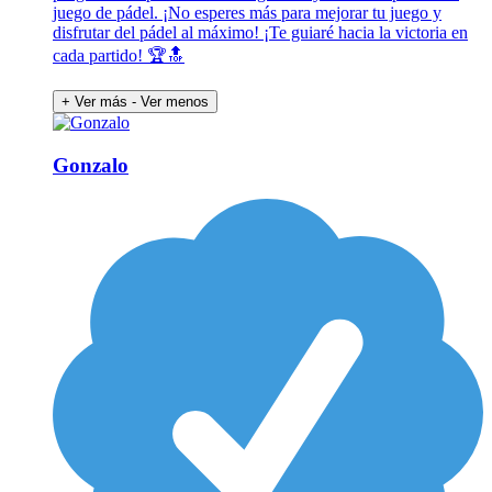
juego de pádel. ¡No esperes más para mejorar tu juego y
disfrutar del pádel al máximo! ¡Te guiaré hacia la victoria en
cada partido! 🏆🔝
+ Ver más
- Ver menos
Gonzalo