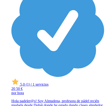
5,0
(1)
|
1 servicios
20
50 €
por hora
Hola padeler@s! Soy Almudena, profesora de pádel recién
mudada desde Dubái donde he estado dando clases alrededor