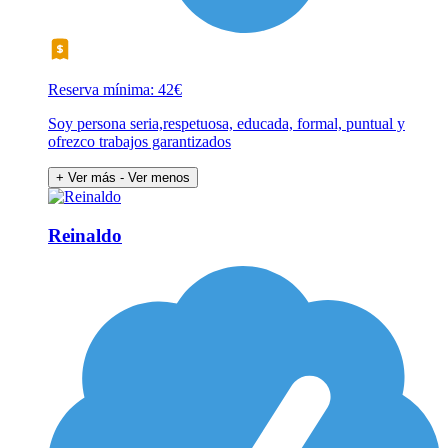
Reserva mínima: 42€
Soy persona seria,respetuosa, educada, formal, puntual y
ofrezco trabajos garantizados
+ Ver más
- Ver menos
Reinaldo