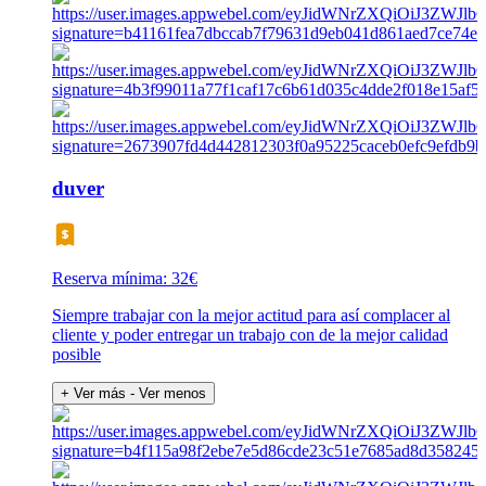
duver
Reserva mínima: 32€
Siempre trabajar con la mejor actitud para así complacer al
cliente y poder entregar un trabajo con de la mejor calidad
posible
+ Ver más
- Ver menos