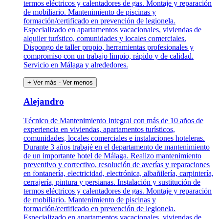
termos eléctricos y calentadores de gas. Montaje y reparación
de mobiliario. Mantenimiento de piscinas y
formación/certificado en prevención de legionela.
Especializado en apartamentos vacacionales, viviendas de
alquiler turístico, comunidades y locales comerciales.
Dispongo de taller propio, herramientas profesionales y
compromiso con un trabajo limpio, rápido y de calidad.
Servicio en Málaga y alrededores.
+ Ver más
- Ver menos
Alejandro
Técnico de Mantenimiento Integral con más de 10 años de
experiencia en viviendas, apartamentos turísticos,
comunidades, locales comerciales e instalaciones hoteleras.
Durante 3 años trabajé en el departamento de mantenimiento
de un importante hotel de Málaga. Realizo mantenimiento
preventivo y correctivo, resolución de averías y reparaciones
en fontanería, electricidad, electrónica, albañilería, carpintería,
cerrajería, pintura y persianas. Instalación y sustitución de
termos eléctricos y calentadores de gas. Montaje y reparación
de mobiliario. Mantenimiento de piscinas y
formación/certificado en prevención de legionela.
Especializado en apartamentos vacacionales, viviendas de