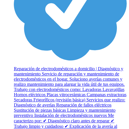
Reparación de electrodomésticos a domicilio | Diagnóstico y
mantenimiento Servicio de reparación y mantenimiento de
electrodomésticos en el hogar. Soluciono averías comunes y
realizo mantenimiento para alargar la vida útil de tus equipos.
Trabajo con electrodomésticos como: Lavadoras Lavavajillas
Hornos eléctricos Placas vitrocerámicas Campanas extractoras
Secadoras Frigoríficos (revisión básica) Servicios que realizo:
Diagnóstico de averías Reparación de fallos eléctricos
Sustitución de piezas básicas Limpieza y mantenimiento
preventivo Instalación de electrodomésticos nuevos Me
caracterizo por: ✔ Diagnóstico claro antes de reparar ✔
Trabajo limpio y cuidadoso ✔ Explicación de la avería al