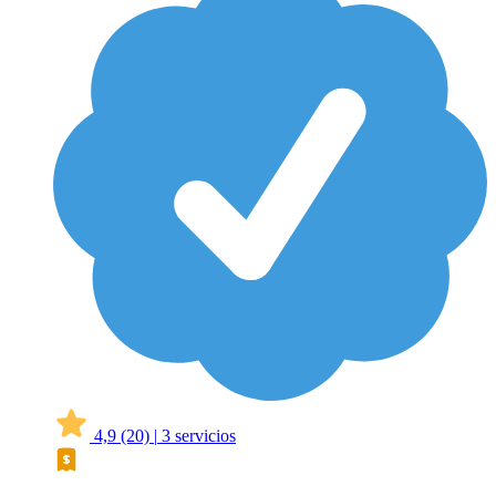
4,9
(20)
|
3 servicios