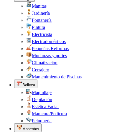
Manitas
Jardinería
Fontanería
Pintura
Electricista
Electrodomésticos
Pequeñas Reformas
Mudanzas y portes
Climatización
Cerrajero
Mantenimiento de Piscinas
Belleza
Maquillaje
Depilación
Estética Facial
Manicura/Pedicura
Peluquería
Mascotas