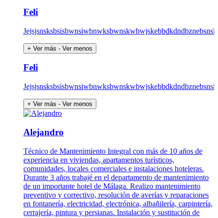
Feli
Jejsjsnsksbsisbwnsiwbnwksbwnskwbwjskebbdkdndbznebsnsk
+ Ver más
- Ver menos
Feli
Jejsjsnsksbsisbwnsiwbnwksbwnskwbwjskebbdkdndbznebsnsk
+ Ver más
- Ver menos
Alejandro
Técnico de Mantenimiento Integral con más de 10 años de
experiencia en viviendas, apartamentos turísticos,
comunidades, locales comerciales e instalaciones hoteleras.
Durante 3 años trabajé en el departamento de mantenimiento
de un importante hotel de Málaga. Realizo mantenimiento
preventivo y correctivo, resolución de averías y reparaciones
en fontanería, electricidad, electrónica, albañilería, carpintería,
cerrajería, pintura y persianas. Instalación y sustitución de