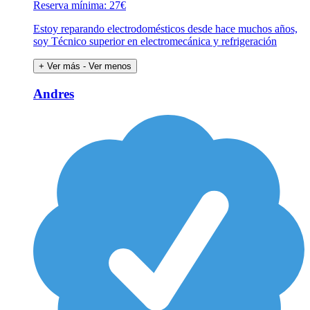
Reserva mínima: 27€
Estoy reparando electrodomésticos desde hace muchos años,
soy Técnico superior en electromecánica y refrigeración
+ Ver más
- Ver menos
Andres