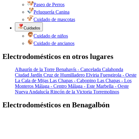
Paseo de Perros
Peluquería Canina
Cuidado de mascotas
Cuidados
Cuidado de niños
Cuidado de ancianos
Electrodomésticos en otros lugares
Alhaurín de la Torre
Benahavís - Cancelada
Calahonda
Ciudad Jardín
Cruz de Humilladero
Elviria
Fuengirola - Oeste
La Cala de Mijas
Las Chapas - Cabopino
Las Chapas - Los
Monteros
Málaga - Centro
Málaga - Este
Marbella - Oeste
Nueva Andalucía
Rincón de la Victoria
Torremolinos
Electrodomésticos en Benagalbón