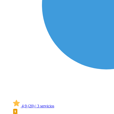
4,9
(20)
|
3 servicios