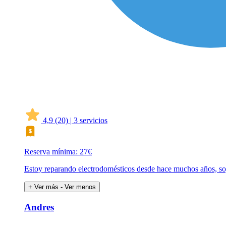
4,9
(20)
|
3 servicios
Reserva mínima: 27€
Estoy reparando electrodomésticos desde hace muchos años, soy
+ Ver más
- Ver menos
Andres