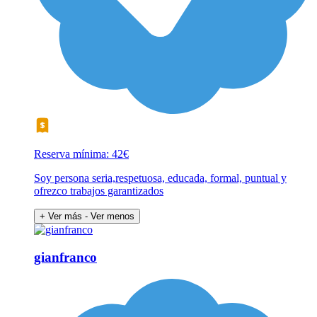
Reserva mínima: 42€
Soy persona seria,respetuosa, educada, formal, puntual y
ofrezco trabajos garantizados
+ Ver más
- Ver menos
gianfranco