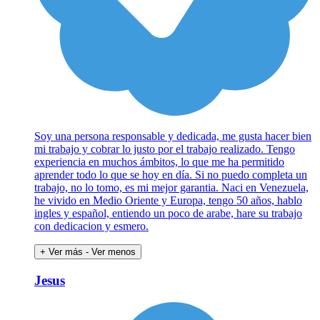
Soy una persona responsable y dedicada, me gusta hacer bien
mi trabajo y cobrar lo justo por el trabajo realizado. Tengo
experiencia en muchos ámbitos, lo que me ha permitido
aprender todo lo que se hoy en día. Si no puedo completa un
trabajo, no lo tomo, es mi mejor garantia. Naci en Venezuela,
he vivido en Medio Oriente y Europa, tengo 50 años, hablo
ingles y español, entiendo un poco de arabe, hare su trabajo
con dedicacion y esmero.
+ Ver más
- Ver menos
Jesus