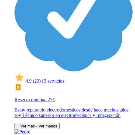
4,9
(20)
|
3 servicios
Reserva mínima: 27€
Estoy reparando electrodomésticos desde hace muchos años,
soy Técnico superior en electromecánica y refrigeración
+ Ver más
- Ver menos