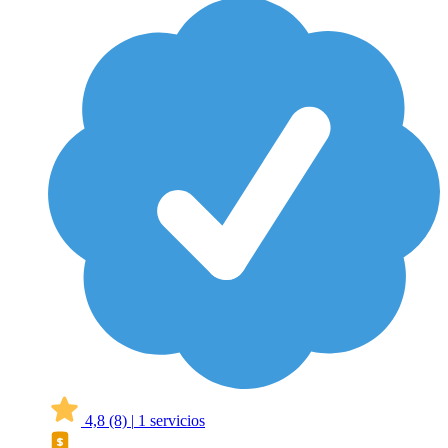
4,8
(8)
|
1 servicios