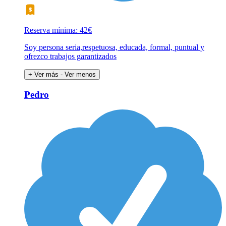
Reserva mínima: 42€
Soy persona seria,respetuosa, educada, formal, puntual y
ofrezco trabajos garantizados
+ Ver más
- Ver menos
Pedro