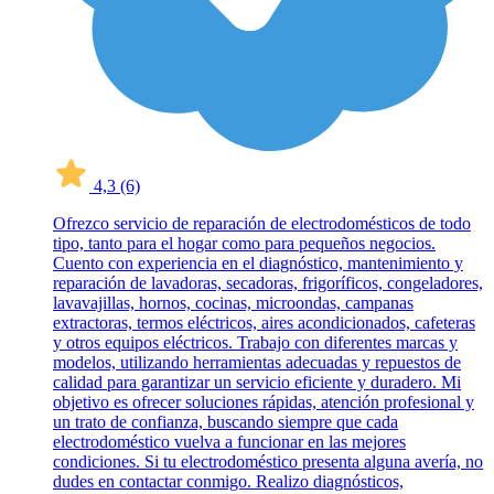
4,3
(6)
Ofrezco servicio de reparación de electrodomésticos de todo
tipo, tanto para el hogar como para pequeños negocios.
Cuento con experiencia en el diagnóstico, mantenimiento y
reparación de lavadoras, secadoras, frigoríficos, congeladores,
lavavajillas, hornos, cocinas, microondas, campanas
extractoras, termos eléctricos, aires acondicionados, cafeteras
y otros equipos eléctricos. Trabajo con diferentes marcas y
modelos, utilizando herramientas adecuadas y repuestos de
calidad para garantizar un servicio eficiente y duradero. Mi
objetivo es ofrecer soluciones rápidas, atención profesional y
un trato de confianza, buscando siempre que cada
electrodoméstico vuelva a funcionar en las mejores
condiciones. Si tu electrodoméstico presenta alguna avería, no
dudes en contactar conmigo. Realizo diagnósticos,