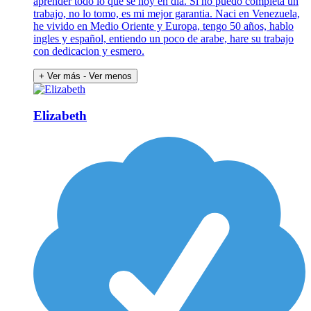
aprender todo lo que se hoy en día. Si no puedo completa un
trabajo, no lo tomo, es mi mejor garantia. Naci en Venezuela,
he vivido en Medio Oriente y Europa, tengo 50 años, hablo
ingles y español, entiendo un poco de arabe, hare su trabajo
con dedicacion y esmero.
+ Ver más
- Ver menos
Elizabeth