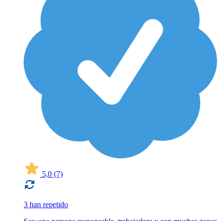
5,0
(7)
3 han repetido