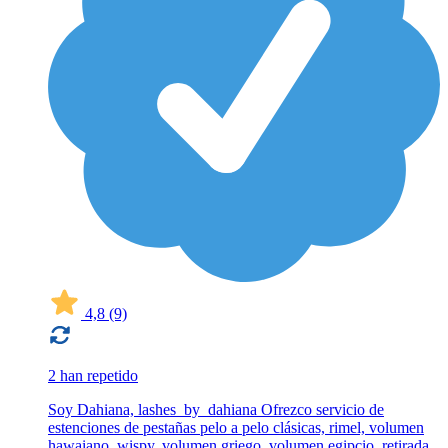
4,8
(9)
2 han repetido
Soy Dahiana, lashes_by_dahiana Ofrezco servicio de
estenciones de pestañas pelo a pelo clásicas, rimel, volumen
hawaiano, wispy, volumen griego, volumen egipcio, retirada