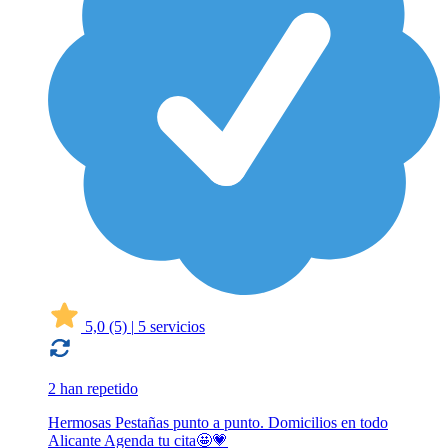
5,0
(5)
|
5 servicios
2 han repetido
Hermosas Pestañas punto a punto. Domicilios en todo
Alicante Agenda tu cita🤩💗