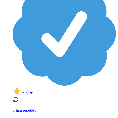
5,0
(7)
3 han repetido