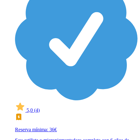
5,0
(4)
Reserva mínima: 36€