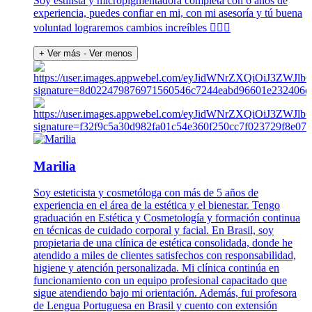
Soy estilista y micropigmentadora completa con 6 años de
experiencia, puedes confiar en mi, con mi asesoría y tú buena
voluntad lograremos cambios increíbles 👍🏻🎉
+ Ver más
- Ver menos
Marilia
Soy esteticista y cosmetóloga con más de 5 años de
experiencia en el área de la estética y el bienestar. Tengo
graduación en Estética y Cosmetología y formación continua
en técnicas de cuidado corporal y facial. En Brasil, soy
propietaria de una clínica de estética consolidada, donde he
atendido a miles de clientes satisfechos con responsabilidad,
higiene y atención personalizada. Mi clínica continúa en
funcionamiento con un equipo profesional capacitado que
sigue atendiendo bajo mi orientación. Además, fui profesora
de Lengua Portuguesa en Brasil y cuento con extensión