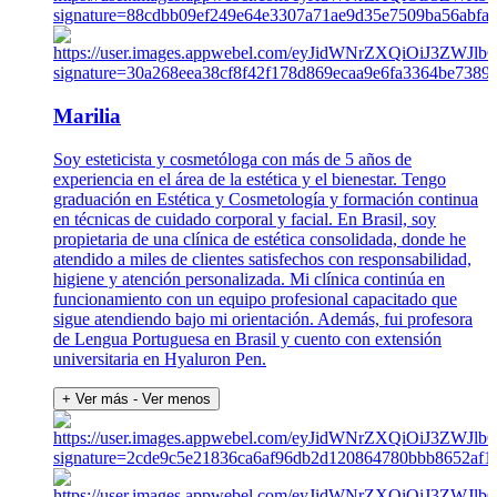
Marilia
Soy esteticista y cosmetóloga con más de 5 años de
experiencia en el área de la estética y el bienestar. Tengo
graduación en Estética y Cosmetología y formación continua
en técnicas de cuidado corporal y facial. En Brasil, soy
propietaria de una clínica de estética consolidada, donde he
atendido a miles de clientes satisfechos con responsabilidad,
higiene y atención personalizada. Mi clínica continúa en
funcionamiento con un equipo profesional capacitado que
sigue atendiendo bajo mi orientación. Además, fui profesora
de Lengua Portuguesa en Brasil y cuento con extensión
universitaria en Hyaluron Pen.
+ Ver más
- Ver menos