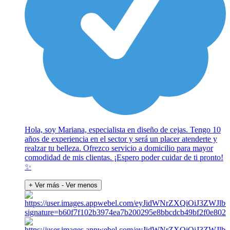
Hola, soy Mariana, especialista en diseño de cejas. Tengo 10
años de experiencia en el sector y será un placer atenderte y
realzar tu belleza. Ofrezco servicio a domicilio para mayor
comodidad de mis clientas. ¡Espero poder cuidar de ti pronto!
✨
+ Ver más
- Ver menos