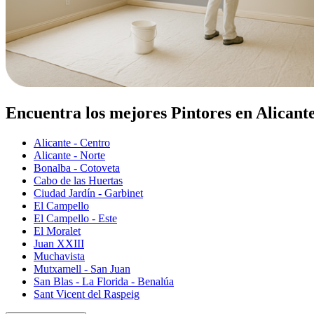
Encuentra los mejores Pintores en Alicant
Alicante - Centro
Alicante - Norte
Bonalba - Cotoveta
Cabo de las Huertas
Ciudad Jardín - Garbinet
El Campello
El Campello - Este
El Moralet
Juan XXIII
Muchavista
Mutxamell - San Juan
San Blas - La Florida - Benalúa
Sant Vicent del Raspeig