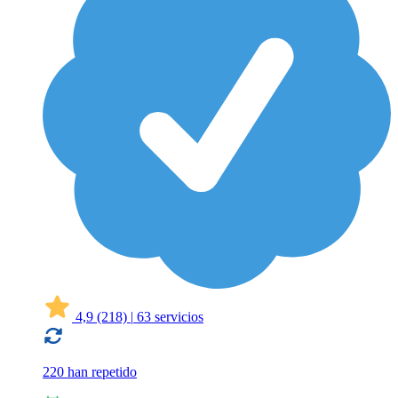
4,9
(218)
|
63 servicios
220 han repetido