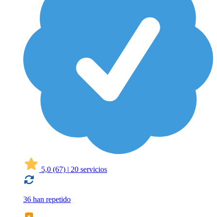
5,0
(67)
|
20 servicios
36 han repetido