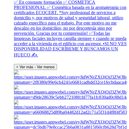
✅ En constante formación ✅ COSMETICA
PROFESIONAL ✅ Cosmética basada en la aromaterapia con
certificados ECOCERT. *Soy profesional de servicios a
domicilio y, por motivos de salud y seguridad laboral, utilizo
calzado específico para el trabajo. Por este motivo no me
descalzo en los domicilios, no por descortesía sino por
prevención. Gracias por tu comprensión! ✅Todas las
limpiezas faciales incluyen camilla siempre y cuando se pueda
acceder a la vivienda en el edificio con ascensor. •SI NO VES
DISPONIBILIDAD ESCRÍBEME Y BUSCAMOS UN
HUECO ✍️.
+ Ver más
- Ver menos