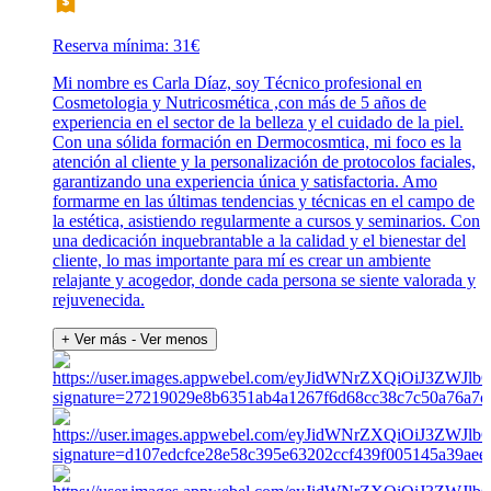
Reserva mínima: 31€
Mi nombre es Carla Díaz, soy Técnico profesional en
Cosmetologia y Nutricosmética ,con más de 5 años de
experiencia en el sector de la belleza y el cuidado de la piel.
Con una sólida formación en Dermocosmtica, mi foco es la
atención al cliente y la personalización de protocolos faciales,
garantizando una experiencia única y satisfactoria. Amo
formarme en las últimas tendencias y técnicas en el campo de
la estética, asistiendo regularmente a cursos y seminarios. Con
una dedicación inquebrantable a la calidad y el bienestar del
cliente, lo mas importante para mí es crear un ambiente
relajante y acogedor, donde cada persona se siente valorada y
rejuvenecida.
+ Ver más
- Ver menos