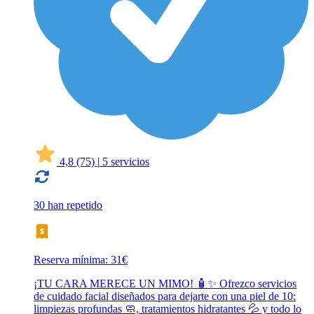
4,8
(75)
|
5 servicios
30 han repetido
Reserva mínima: 31€
¡TU CARA MERECE UN MIMO! 🧴✨ Ofrezco servicios
de cuidado facial diseñados para dejarte con una piel de 10:
limpiezas profundas 🧼, tratamientos hidratantes 💦 y todo lo