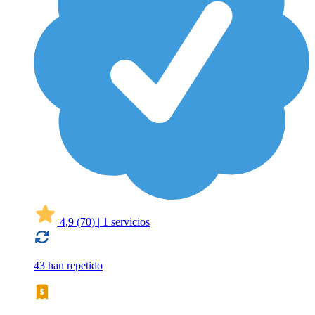
4,9
(70)
|
1 servicios
43 han repetido