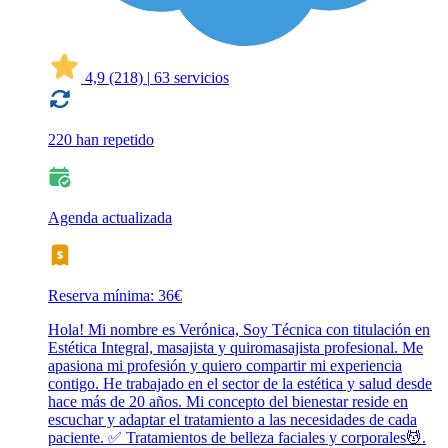
4,9
(218)
|
63 servicios
220 han repetido
Agenda actualizada
Reserva mínima: 36€
Hola! Mi nombre es Verónica, Soy Técnica con titulación en
Estética Integral, masajista y quiromasajista profesional. Me
apasiona mi profesión y quiero compartir mi experiencia
contigo. He trabajado en el sector de la estética y salud desde
hace más de 20 años. Mi concepto del bienestar reside en
escuchar y adaptar el tratamiento a las necesidades de cada
paciente. ✅ Tratamientos de belleza faciales y corporales💆.