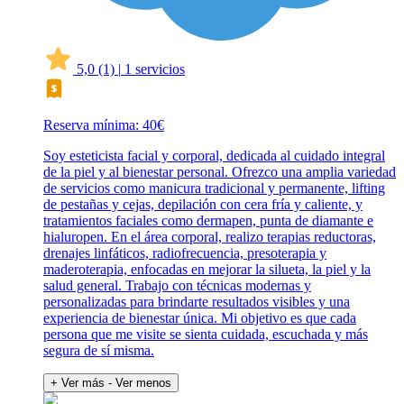
5,0
(1)
|
1 servicios
Reserva mínima: 40€
Soy esteticista facial y corporal, dedicada al cuidado integral
de la piel y al bienestar personal. Ofrezco una amplia variedad
de servicios como manicura tradicional y permanente, lifting
de pestañas y cejas, depilación con cera fría y caliente, y
tratamientos faciales como dermapen, punta de diamante e
hialuropen. En el área corporal, realizo terapias reductoras,
drenajes linfáticos, radiofrecuencia, presoterapia y
maderoterapia, enfocadas en mejorar la silueta, la piel y la
salud general. Trabajo con técnicas modernas y
personalizadas para brindarte resultados visibles y una
experiencia de bienestar única. Mi objetivo es que cada
persona que me visite se sienta cuidada, escuchada y más
segura de sí misma.
+ Ver más
- Ver menos