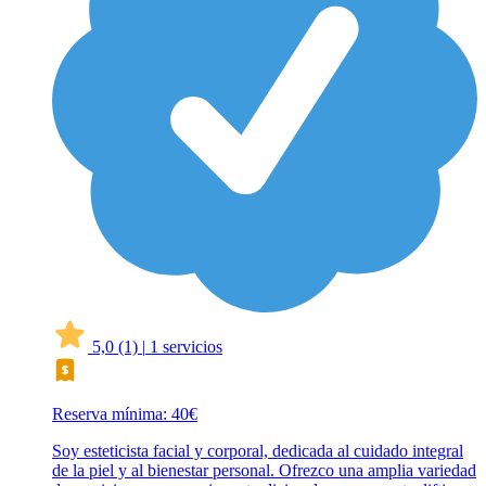
5,0
(1)
|
1 servicios
Reserva mínima: 40€
Soy esteticista facial y corporal, dedicada al cuidado integral
de la piel y al bienestar personal. Ofrezco una amplia variedad