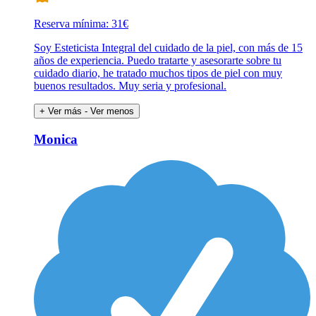
Reserva mínima: 31€
Soy Esteticista Integral del cuidado de la piel, con más de 15
años de experiencia. Puedo tratarte y asesorarte sobre tu
cuidado diario, he tratado muchos tipos de piel con muy
buenos resultados. Muy seria y profesional.
+ Ver más
- Ver menos
Monica