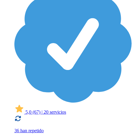
5,0
(67)
|
20 servicios
36 han repetido