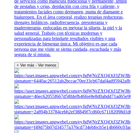
de servicios como manicura tradicional y permanente, lifting
de pestañas y cejas, depilación con cera fría y caliente, y
tratamientos faciales como dermapen, punta de diamante e
hialuropen. En el área corporal, realizo terapias reductoras,
drenajes linfáticos, radiofrecuencia, presoterapia y
maderoterapia, enfocadas en mejorar la silueta, la piel y la
salud general. Trabajo con técnicas modernas y
personalizadas para brindarte resultados visibles y una
experiencia de bienestar única. Mi objetivo es que cada
persona que me visite se sienta cuidada, escuchada y más
segura de sí misma.
+ Ver más
- Ver menos