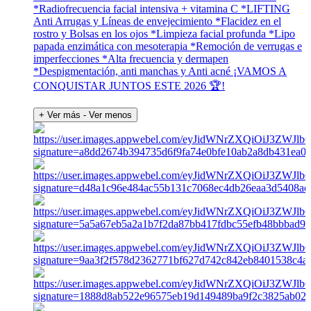
*Radiofrecuencia facial intensiva + vitamina C *LIFTING
Anti Arrugas y Líneas de envejecimiento *Flacidez en el
rostro y Bolsas en los ojos *Limpieza facial profunda *Lipo
papada enzimática con mesoterapia *Remoción de verrugas e
imperfecciones *Alta frecuencia y dermapen
*Despigmentación, anti manchas y Anti acné ¡VAMOS A
CONQUISTAR JUNTOS ESTE 2026 🏆!
+ Ver más
- Ver menos