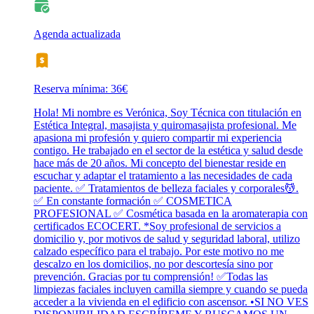
Agenda actualizada
Reserva mínima: 36€
Hola! Mi nombre es Verónica, Soy Técnica con titulación en
Estética Integral, masajista y quiromasajista profesional. Me
apasiona mi profesión y quiero compartir mi experiencia
contigo. He trabajado en el sector de la estética y salud desde
hace más de 20 años. Mi concepto del bienestar reside en
escuchar y adaptar el tratamiento a las necesidades de cada
paciente. ✅ Tratamientos de belleza faciales y corporales💆.
✅ En constante formación ✅ COSMETICA
PROFESIONAL ✅ Cosmética basada en la aromaterapia con
certificados ECOCERT. *Soy profesional de servicios a
domicilio y, por motivos de salud y seguridad laboral, utilizo
calzado específico para el trabajo. Por este motivo no me
descalzo en los domicilios, no por descortesía sino por
prevención. Gracias por tu comprensión! ✅Todas las
limpiezas faciales incluyen camilla siempre y cuando se pueda
acceder a la vivienda en el edificio con ascensor. •SI NO VES