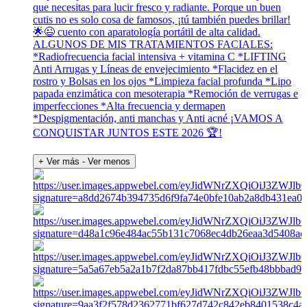
que necesitas para lucir fresco y radiante. Porque un buen
cutis no es solo cosa de famosos, ¡tú también puedes brillar!
🌟😉 cuento con aparatología portátil de alta calidad.
ALGUNOS DE MIS TRATAMIENTOS FACIALES:
*Radiofrecuencia facial intensiva + vitamina C *LIFTING
Anti Arrugas y Líneas de envejecimiento *Flacidez en el
rostro y Bolsas en los ojos *Limpieza facial profunda *Lipo
papada enzimática con mesoterapia *Remoción de verrugas e
imperfecciones *Alta frecuencia y dermapen
*Despigmentación, anti manchas y Anti acné ¡VAMOS A
CONQUISTAR JUNTOS ESTE 2026 🏆!
+ Ver más
- Ver menos