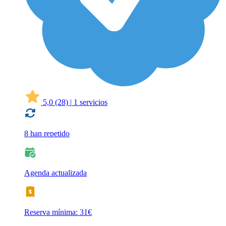
5,0
(28)
|
1 servicios
8 han repetido
Agenda actualizada
Reserva mínima: 31€