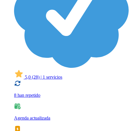
5,0
(28)
|
1 servicios
8 han repetido
Agenda actualizada