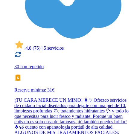
4,8
(75)
|
5 servicios
30 han repetido
Reserva mínima: 31€
¡TU CARA MERECE UN MIMO! 🧴✨ Ofrezco servicios
de cuidado facial diseñados para dejarte con una piel de 10:
limpiezas profundas 🧼, tratamientos hidratantes 💦 y todo lo
que necesitas para lucir fresco y radiante. Porque un buen
cutis no es solo cosa de famosos, ¡tú también puedes brillar!
🌟😉 cuento con aparatología portátil de alta calidad.
ALGUNOS DE MIS TRATAMIENTOS FACIALES: