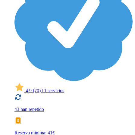
4,9
(70)
|
1 servicios
43 han repetido
Reserva mínima: 41€