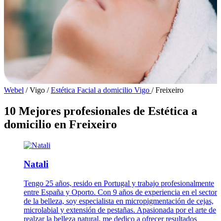
Webel
/
Vigo
/
Estética Facial a domicilio Vigo
/
Freixeiro
10 Mejores profesionales de Estética a
domicilio en Freixeiro
Natali
Tengo 25 años, resido en Portugal y trabajo profesionalmente
entre España y Oporto. Con 9 años de experiencia en el sector
de la belleza, soy especialista en micropigmentación de cejas,
microlabial y extensión de pestañas. Apasionada por el arte de
realzar la belleza natural, me dedico a ofrecer resultados