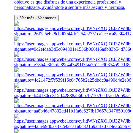
objetivo es que disfrutes de una experiencia profesional y
personalizada, ayudándote a sentirte más segura y hermosa.
+ Ver más
- Ver menos