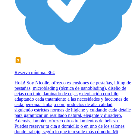
Reserva mínima: 36€
Hola! Soy Nicolle, ofrezco extensiones de pestañas, lifting de
pestañas, microblading (técnica de nanoblading), diseño de
cejas con tinte, laminado de cejas y depilación con hilo,
adaptando cada tratamiento a las necesidades y facciones de
cada persona. Trabajo con productos de alta calidad,
siguiendo estrictas normas de higiene y cuidando cada detalle
para garantizar un resultado natural, elegante y duradero.
Además, también ofrezco otros tratamientos de belleza.
Puedes reservar tu cita a domicilio o en uno de los salones
donde trabajo, según lo que te resulte más cómodo. Mi