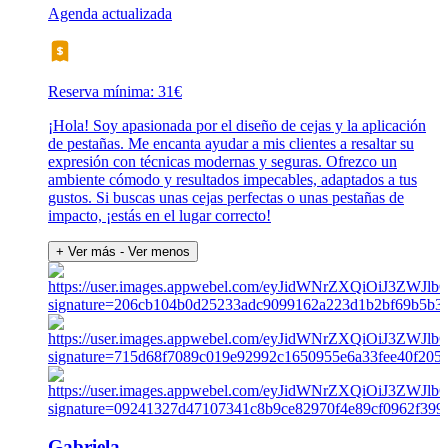
Agenda actualizada
Reserva mínima: 31€
¡Hola! Soy apasionada por el diseño de cejas y la aplicación
de pestañas. Me encanta ayudar a mis clientes a resaltar su
expresión con técnicas modernas y seguras. Ofrezco un
ambiente cómodo y resultados impecables, adaptados a tus
gustos. Si buscas unas cejas perfectas o unas pestañas de
impacto, ¡estás en el lugar correcto!
+ Ver más
- Ver menos
Gabriela