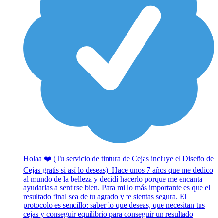
Holaa ❤️ (Tu servicio de tintura de Cejas incluye el Diseño de
Cejas gratis si así lo deseas). Hace unos 7 años que me dedico
al mundo de la belleza y decidí hacerlo porque me encanta
ayudarlas a sentirse bien. Para mi lo más importante es que el
resultado final sea de tu agrado y te sientas segura. El
protocolo es sencillo: saber lo que deseas, que necesitan tus
cejas y conseguir equilibrio para conseguir un resultado