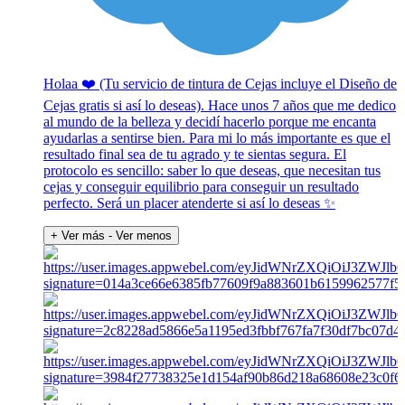
Holaa ❤️ (Tu servicio de tintura de Cejas incluye el Diseño de
Cejas gratis si así lo deseas). Hace unos 7 años que me dedico
al mundo de la belleza y decidí hacerlo porque me encanta
ayudarlas a sentirse bien. Para mi lo más importante es que el
resultado final sea de tu agrado y te sientas segura. El
protocolo es sencillo: saber lo que deseas, que necesitan tus
cejas y conseguir equilibrio para conseguir un resultado
perfecto. Será un placer atenderte si así lo deseas ✨️
+ Ver más
- Ver menos