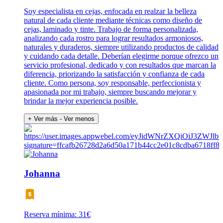
Soy especialista en cejas, enfocada en realzar la belleza
natural de cada cliente mediante técnicas como diseño de
cejas, laminado y tinte. Trabajo de forma personalizada,
analizando cada rostro para lograr resultados armoniosos,
naturales y duraderos, siempre utilizando productos de calidad
y cuidando cada detalle. Deberían elegirme porque ofrezco un
servicio profesional, dedicado y con resultados que marcan la
diferencia, priorizando la satisfacción y confianza de cada
cliente. Como persona, soy responsable, perfeccionista y
apasionada por mi trabajo, siempre buscando mejorar y
brindar la mejor experiencia posible.
+ Ver más
- Ver menos
Johanna
Reserva mínima: 31€