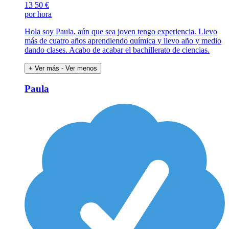
13
50 €
por hora
Hola soy Paula, aún que sea joven tengo experiencia. Llevo
más de cuatro años aprendiendo química y llevo año y medio
dando clases. Acabo de acabar el bachillerato de ciencias.
+ Ver más
- Ver menos
Paula