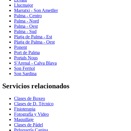
Llucmajor
Marratxi - Son Ametller
Palma - Centro
Palma - Nord
Palma - Oest
Palma - Sud
Platja de Palma - Est
Platja de Palma - Oest
Ponent
Port de Palma
Portals Nous
S'Arenal - Calva Blava
Son Ferriol
Son Sardina
Servicios relacionados
Clases de Boxeo
Clases de D. Técnico
Fisioterapia
Fotografía y Video
Maquillaje
Clases de Pádel
Peluquería Canina