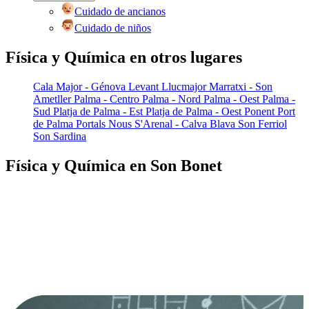
Cuidado de ancianos
Cuidado de niños
Física y Química en otros lugares
Cala Major - Génova
Levant
Llucmajor
Marratxi - Son
Ametller
Palma - Centro
Palma - Nord
Palma - Oest
Palma -
Sud
Platja de Palma - Est
Platja de Palma - Oest
Ponent
Port
de Palma
Portals Nous
S'Arenal - Calva Blava
Son Ferriol
Son Sardina
Física y Química en Son Bonet