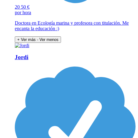
20
50 €
por hora
Doctora en Ecología marina y profesora con titulación. Me
encanta la educación :)
+ Ver más
- Ver menos
Jordi