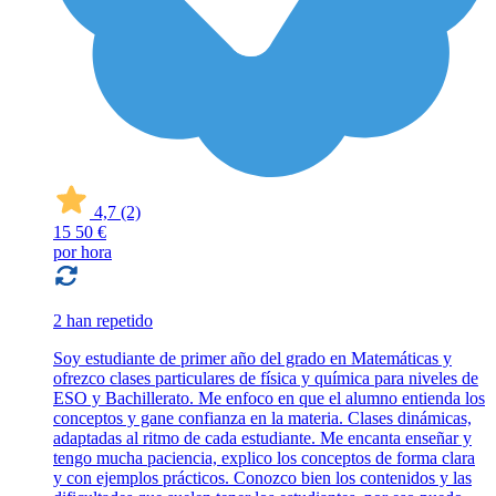
4,7
(2)
15
50 €
por hora
2 han repetido
Soy estudiante de primer año del grado en Matemáticas y
ofrezco clases particulares de física y química para niveles de
ESO y Bachillerato. Me enfoco en que el alumno entienda los
conceptos y gane confianza en la materia. Clases dinámicas,
adaptadas al ritmo de cada estudiante. Me encanta enseñar y
tengo mucha paciencia, explico los conceptos de forma clara
y con ejemplos prácticos. Conozco bien los contenidos y las