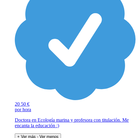
20
50 €
por hora
Doctora en Ecología marina y profesora con titulación. Me
encanta la educación :)
+ Ver más
- Ver menos