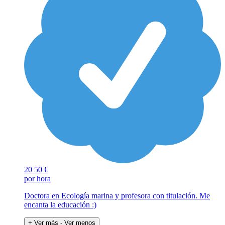
20
50 €
por hora
Doctora en Ecología marina y profesora con titulación. Me
encanta la educación :)
+ Ver más
- Ver menos