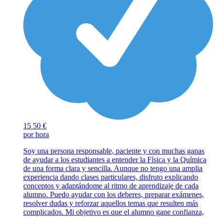
15
50 €
por hora
Soy una persona responsable, paciente y con muchas ganas
de ayudar a los estudiantes a entender la Física y la Química
de una forma clara y sencilla. Aunque no tengo una amplia
experiencia dando clases particulares, disfruto explicando
conceptos y adaptándome al ritmo de aprendizaje de cada
alumno. Puedo ayudar con los deberes, preparar exámenes,
resolver dudas y reforzar aquellos temas que resulten más
complicados. Mi objetivo es que el alumno gane confianza,