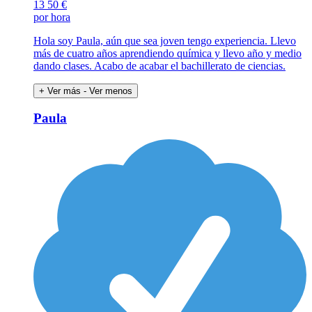
13
50 €
por hora
Hola soy Paula, aún que sea joven tengo experiencia. Llevo
más de cuatro años aprendiendo química y llevo año y medio
dando clases. Acabo de acabar el bachillerato de ciencias.
+ Ver más
- Ver menos
Paula