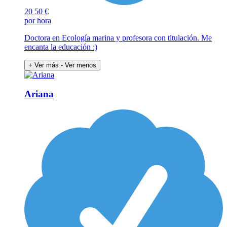
20
50 €
por hora
Doctora en Ecología marina y profesora con titulación. Me
encanta la educación :)
+ Ver más
- Ver menos
Ariana