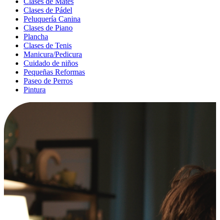
Clases de Mates
Clases de Pádel
Peluquería Canina
Clases de Piano
Plancha
Clases de Tenis
Manicura/Pedicura
Cuidado de niños
Pequeñas Reformas
Paseo de Perros
Pintura