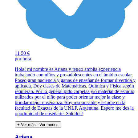
11
50 €
por hora
Hola! mi nombre es Ariana y tengo amplia experiencia
trabajando con niños y pre-adolescentes en el ámbito escolar.
Poseo gran paciencia y ganas de enseñar de formar divertida y
aplicada. Doy clases de Matemáticas, Química y Física según
requieran. Por lo general pido carpetas y/o material de estudio
utilizados por el niño para poder orientar mejor la clase y
brindar mejor enseñanza. Soy responsable y estudie en la
facultad de Exactas de la UNLP, Argentina. Espero me des la
oportunidad de enseñarte. Saludos!
+ Ver más
- Ver menos
Ariana