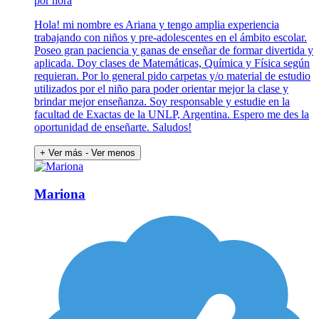
por hora
Hola! mi nombre es Ariana y tengo amplia experiencia
trabajando con niños y pre-adolescentes en el ámbito escolar.
Poseo gran paciencia y ganas de enseñar de formar divertida y
aplicada. Doy clases de Matemáticas, Química y Física según
requieran. Por lo general pido carpetas y/o material de estudio
utilizados por el niño para poder orientar mejor la clase y
brindar mejor enseñanza. Soy responsable y estudie en la
facultad de Exactas de la UNLP, Argentina. Espero me des la
oportunidad de enseñarte. Saludos!
+ Ver más
- Ver menos
Mariona