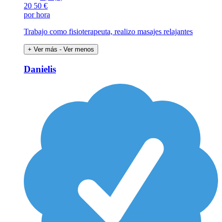
20
50 €
por hora
Trabajo como fisioterapeuta, realizo masajes relajantes
+ Ver más
- Ver menos
Danielis