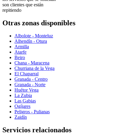
son clientes que están
repitiendo
Otras zonas disponibles
Albolote - Monteluz
Alhendín - Otura
Armilla
Atarfe
Beiro
Chana - Maracena
Churriana de la Vega
El Chaparral
Granada - Centro
Granada - Norte
Huétor Vega
La Zubia
Las Gabias
Ogíjares
Peligros - Pulianas
Zaidín
Servicios relacionados