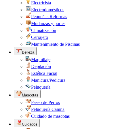
Electricista
Electrodomésticos
Pequeñas Reformas
Mudanzas y portes
Climatización
Cerrajero
Mantenimiento de Piscinas
Belleza
Maquillaje
Depilación
Estética Facial
Manicura/Pedicura
Peluquería
Mascotas
Paseo de Perros
Peluquería Canina
Cuidado de mascotas
Cuidados