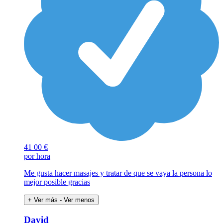
41
00 €
por hora
Me gusta hacer masajes y tratar de que se vaya la persona lo
mejor posible gracias
+ Ver más
- Ver menos
David