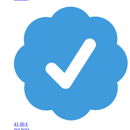
41
00 €
por hora