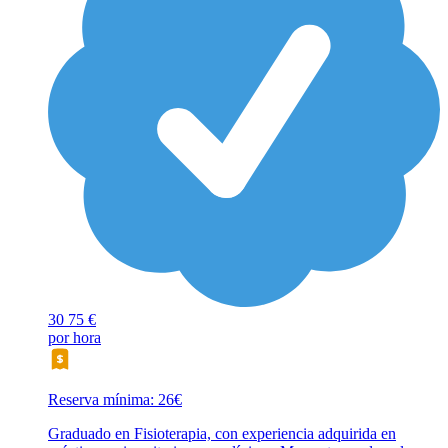
30
75 €
por hora
Reserva mínima: 26€
Graduado en Fisioterapia, con experiencia adquirida en