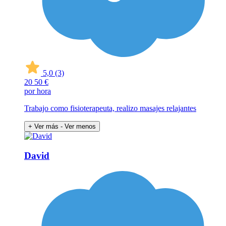
5,0
(3)
20
50 €
por hora
Trabajo como fisioterapeuta, realizo masajes relajantes
+ Ver más
- Ver menos
David