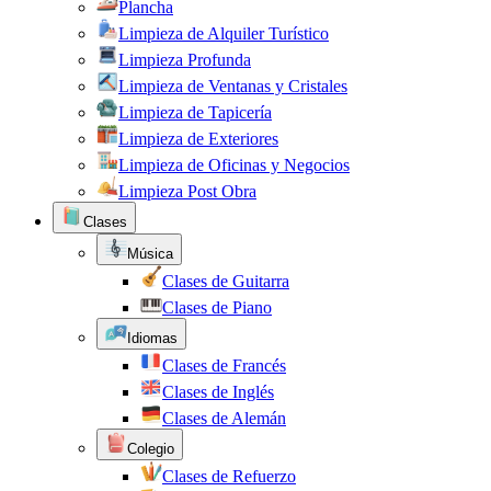
Plancha
Limpieza de Alquiler Turístico
Limpieza Profunda
Limpieza de Ventanas y Cristales
Limpieza de Tapicería
Limpieza de Exteriores
Limpieza de Oficinas y Negocios
Limpieza Post Obra
Clases
Música
Clases de Guitarra
Clases de Piano
Idiomas
Clases de Francés
Clases de Inglés
Clases de Alemán
Colegio
Clases de Refuerzo