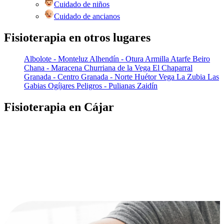
Cuidado de niños
Cuidado de ancianos
Fisioterapia en otros lugares
Albolote - Monteluz
Alhendín - Otura
Armilla
Atarfe
Beiro
Chana - Maracena
Churriana de la Vega
El Chaparral
Granada - Centro
Granada - Norte
Huétor Vega
La Zubia
Las
Gabias
Ogíjares
Peligros - Pulianas
Zaidín
Fisioterapia en Cájar