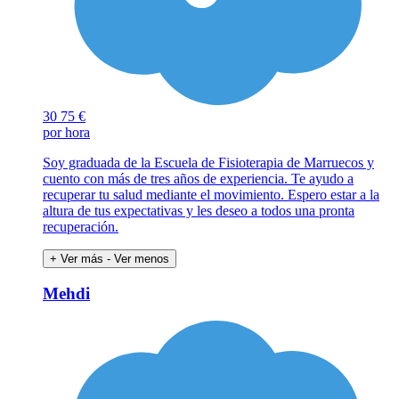
30
75 €
por hora
Soy graduada de la Escuela de Fisioterapia de Marruecos y
cuento con más de tres años de experiencia. Te ayudo a
recuperar tu salud mediante el movimiento. Espero estar a la
altura de tus expectativas y les deseo a todos una pronta
recuperación.
+ Ver más
- Ver menos
Mehdi