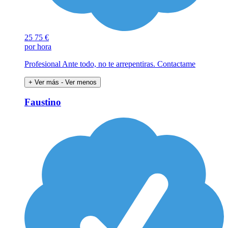
25
75 €
por hora
Profesional Ante todo, no te arrepentiras. Contactame
+ Ver más
- Ver menos
Faustino