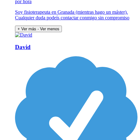
por hora
Soy fisioterapeuta en Granada (mientras hago un máster).
Cualquier duda podeís contactar conmigo sin compromiso
+ Ver más
- Ver menos
David