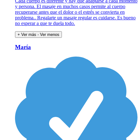
Cada cuerpo es diferente y hay que adaptarse a cada momento
y persona. El masaje en muchos casos permite al cuerpo
recuperarse antes que el dolor o el estrés se convierta en
problema.. Regalarte un masaje regular es cuidarse. Es bueno
no esperar a que te duela todo.
+ Ver más
- Ver menos
María