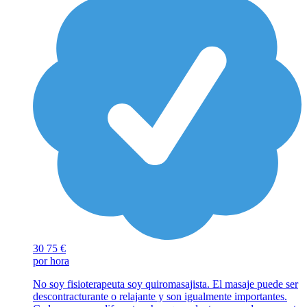
30
75 €
por hora
No soy fisioterapeuta soy quiromasajista. El masaje puede ser
descontracturante o relajante y son igualmente importantes.