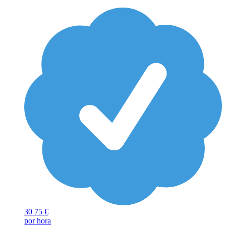
30
75 €
por hora