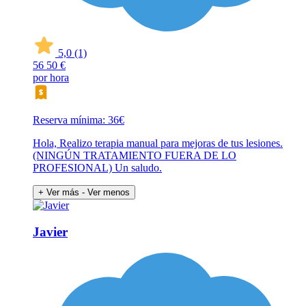
5,0
(1)
56
50 €
por hora
Reserva mínima: 36€
Hola, Realizo terapia manual para mejoras de tus lesiones.
(NINGÚN TRATAMIENTO FUERA DE LO
PROFESIONAL) Un saludo.
+ Ver más
- Ver menos
Javier