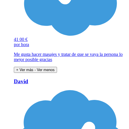
41
00 €
por hora
Me gusta hacer masajes y tratar de que se vaya la persona lo
mejor posible gracias
+ Ver más
- Ver menos
David