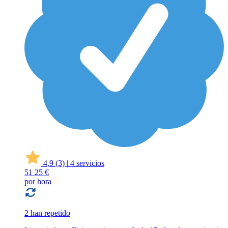
4,9
(3)
|
4 servicios
51
25 €
por hora
2 han repetido