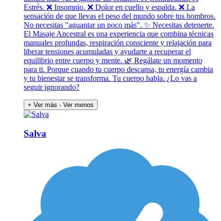
Estrés. ❌ Insomnio. ❌ Dolor en cuello y espalda. ❌ La
sensación de que llevas el peso del mundo sobre tus hombros.
No necesitas "aguantar un poco más". ✨ Necesitas detenerte.
El Masaje Ancestral es una experiencia que combina técnicas
manuales profundas, respiración consciente y relajación para
liberar tensiones acumuladas y ayudarte a recuperar el
equilibrio entre cuerpo y mente. 🌿 Regálate un momento
para ti. Porque cuando tu cuerpo descansa, tu energía cambia
y tu bienestar se transforma. Tu cuerpo habla. ¿Lo vas a
seguir ignorando?
+ Ver más
- Ver menos
Salva