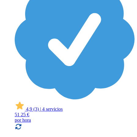
4,9
(3)
|
4 servicios
51
25 €
por hora