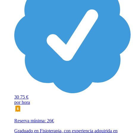
30
75 €
por hora
Reserva mínima: 26€
Graduado en Fisioterapia, con experiencia adquirida en