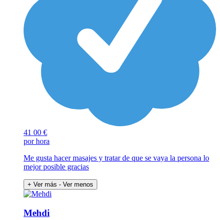
41
00 €
por hora
Me gusta hacer masajes y tratar de que se vaya la persona lo
mejor posible gracias
+ Ver más
- Ver menos
Mehdi