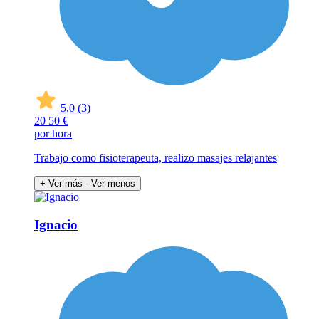
5,0
(3)
20
50 €
por hora
Trabajo como fisioterapeuta, realizo masajes relajantes
+ Ver más
- Ver menos
Ignacio