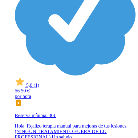
5,0
(1)
56
50 €
por hora
Reserva mínima: 36€
Hola, Realizo terapia manual para mejoras de tus lesiones.
(NINGÚN TRATAMIENTO FUERA DE LO
PROFESIONAL) Un saludo.