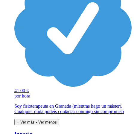
41
00 €
por hora
Soy fisioterapeuta en Granada (mientras hago un máster).
Cualquier duda podeís contactar conmigo sin compromiso
+ Ver más
- Ver menos
Ignacio