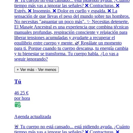
🚨 Tu cuerpo no está cansado... está pidiendo ayuda. ¿Cuánto
tiempo más vas a ignorar las señales? ❌ Contracturas. ❌
Estrés. ❌ Insomnio. ❌ Dolor en cuello y espalda. ❌ La
sensación de que llevas el peso del mundo sobre tus hombros.
No necesitas "aguantar un poco más". ✨ Necesitas detenerte.
El Masaje Ancestral es una experiencia que combina técnicas
manuales profundas, respiración consciente y relajación para
liberar tensiones acumuladas y ayudarte a recuperar el
equilibrio entre cuerpo y mente. 🌿 Regálate un momento
para ti. Porque cuando tu cuerpo descansa, tu energía cambia
y tu bienestar se transforma. Tu cuerpo habla. ¿Lo vas a
seguir ignorando?
+ Ver más
- Ver menos
Tú
46
25 €
por hora
Agenda actualizada
🚨 Tu cuerpo no está cansado... está pidiendo ayuda. ¿Cuánto
tiempo más vas a ignorar las señales? ❌ Contracturas. ❌