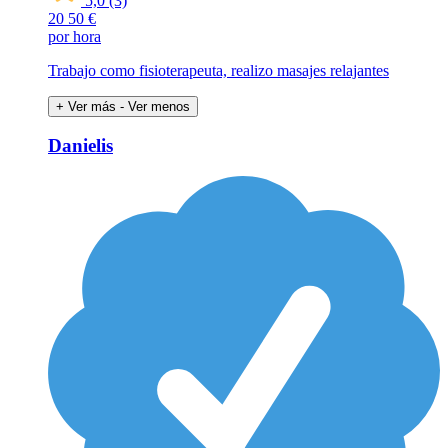
5,0
(3)
20
50 €
por hora
Trabajo como fisioterapeuta, realizo masajes relajantes
+ Ver más
- Ver menos
Danielis