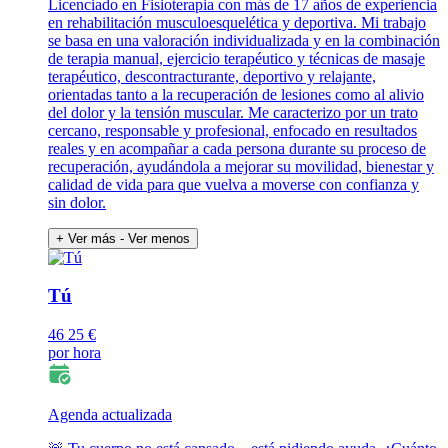
Licenciado en Fisioterapia con más de 17 años de experiencia
en rehabilitación musculoesquelética y deportiva. Mi trabajo
se basa en una valoración individualizada y en la combinación
de terapia manual, ejercicio terapéutico y técnicas de masaje
terapéutico, descontracturante, deportivo y relajante,
orientadas tanto a la recuperación de lesiones como al alivio
del dolor y la tensión muscular. Me caracterizo por un trato
cercano, responsable y profesional, enfocado en resultados
reales y en acompañar a cada persona durante su proceso de
recuperación, ayudándola a mejorar su movilidad, bienestar y
calidad de vida para que vuelva a moverse con confianza y
sin dolor.
+ Ver más
- Ver menos
Tú
46
25 €
por hora
Agenda actualizada