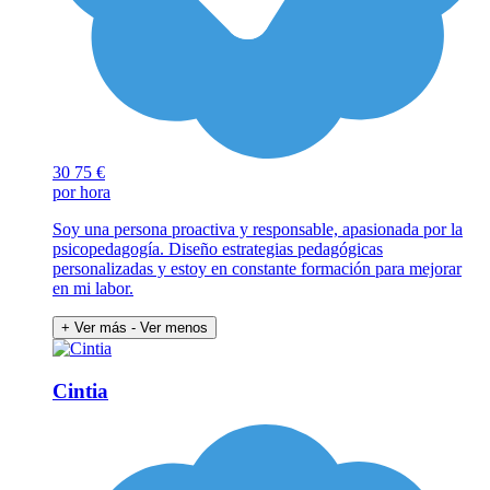
30
75 €
por hora
Soy una persona proactiva y responsable, apasionada por la
psicopedagogía. Diseño estrategias pedagógicas
personalizadas y estoy en constante formación para mejorar
en mi labor.
+ Ver más
- Ver menos
Cintia