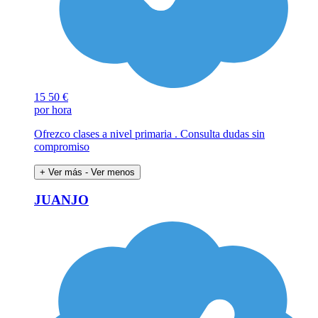
15
50 €
por hora
Ofrezco clases a nivel primaria . Consulta dudas sin
compromiso
+ Ver más
- Ver menos
JUANJO