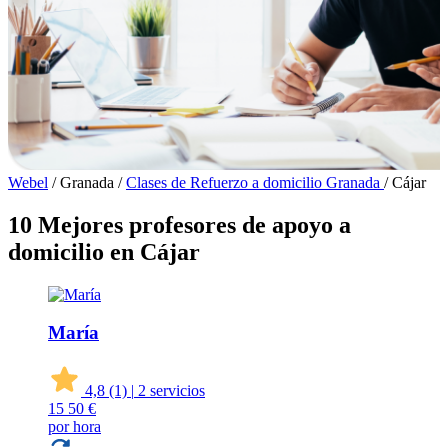
Webel
/
Granada
/
Clases de Refuerzo a domicilio Granada
/
Cájar
10 Mejores profesores de apoyo a
domicilio en Cájar
María
4,8
(1)
|
2 servicios
15
50 €
por hora