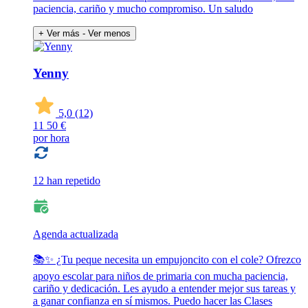
paciencia, cariño y mucho compromiso. Un saludo
+ Ver más
- Ver menos
Yenny
5,0
(12)
11
50 €
por hora
12 han repetido
Agenda actualizada
📚✨ ¿Tu peque necesita un empujoncito con el cole? Ofrezco
apoyo escolar para niños de primaria con mucha paciencia,
cariño y dedicación. Les ayudo a entender mejor sus tareas y
a ganar confianza en sí mismos. Puedo hacer las Clases