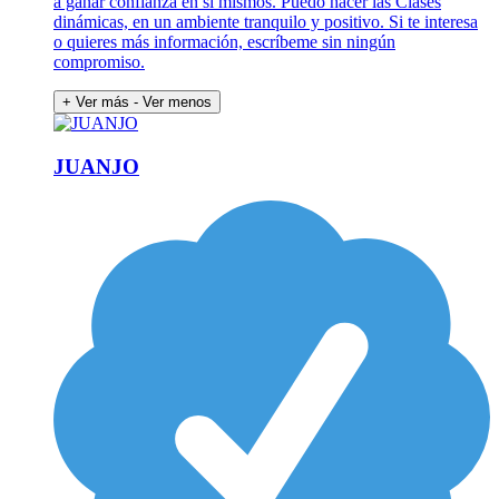
a ganar confianza en sí mismos. Puedo hacer las Clases
dinámicas, en un ambiente tranquilo y positivo. Si te interesa
o quieres más información, escríbeme sin ningún
compromiso.
+ Ver más
- Ver menos
JUANJO