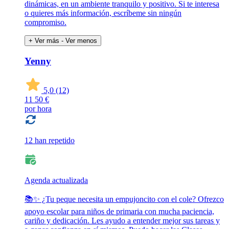
dinámicas, en un ambiente tranquilo y positivo. Si te interesa
o quieres más información, escríbeme sin ningún
compromiso.
+ Ver más
- Ver menos
Yenny
5,0
(12)
11
50 €
por hora
12 han repetido
Agenda actualizada
📚✨ ¿Tu peque necesita un empujoncito con el cole? Ofrezco
apoyo escolar para niños de primaria con mucha paciencia,
cariño y dedicación. Les ayudo a entender mejor sus tareas y