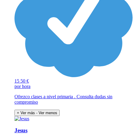
15
50 €
por hora
Ofrezco clases a nivel primaria . Consulta dudas sin
compromiso
+ Ver más
- Ver menos
Jesus