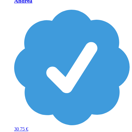
Andrea
30
75 €