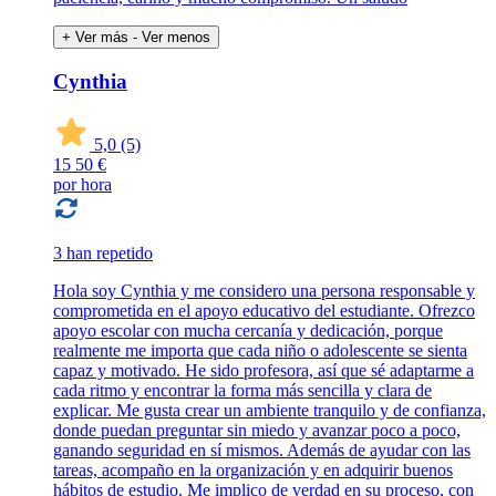
+ Ver más
- Ver menos
Cynthia
5,0
(5)
15
50 €
por hora
3 han repetido
Hola soy Cynthia y me considero una persona responsable y
comprometida en el apoyo educativo del estudiante. Ofrezco
apoyo escolar con mucha cercanía y dedicación, porque
realmente me importa que cada niño o adolescente se sienta
capaz y motivado. He sido profesora, así que sé adaptarme a
cada ritmo y encontrar la forma más sencilla y clara de
explicar. Me gusta crear un ambiente tranquilo y de confianza,
donde puedan preguntar sin miedo y avanzar poco a poco,
ganando seguridad en sí mismos. Además de ayudar con las
tareas, acompaño en la organización y en adquirir buenos
hábitos de estudio. Me implico de verdad en su proceso, con