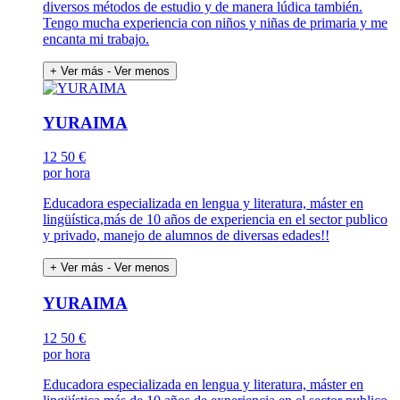
diversos métodos de estudio y de manera lúdica también.
Tengo mucha experiencia con niños y niñas de primaria y me
encanta mi trabajo.
+ Ver más
- Ver menos
YURAIMA
12
50 €
por hora
Educadora especializada en lengua y literatura, máster en
lingüística,más de 10 años de experiencia en el sector publico
y privado, manejo de alumnos de diversas edades!!
+ Ver más
- Ver menos
YURAIMA
12
50 €
por hora
Educadora especializada en lengua y literatura, máster en