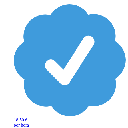
18
50 €
por hora