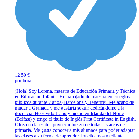
12
50 €
por hora
¡Hola! Soy Lorena, maestra de Educación Primaria y Técnica
en Educación Infantil. He trabajado de maestra en colegios
públicos durante 7 años (Barcelona y Tenerife). Me acabo de
mudar a Granada y me gustaría seguir dedicándome a la
docencia. He vivido 1 año y medio en Irlanda del Norte
(Belfast) y tengo el título de Inglés First Certificate in English.
Ofrezco clases de apoyo y refuerzo de todas las áreas de
primaria. Me gusta conocer a mis alumnos para poder adaptar
las clases a su forma de aprender. Practicamos mediante