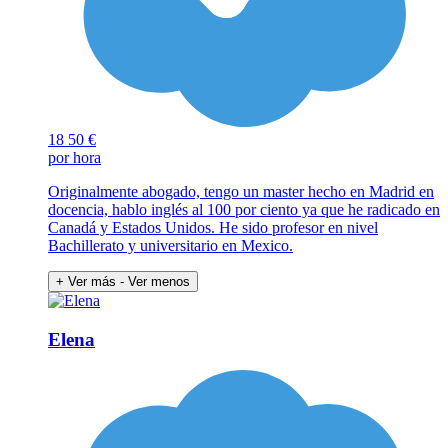
18
50 €
por hora
Originalmente abogado, tengo un master hecho en Madrid en
docencia, hablo inglés al 100 por ciento ya que he radicado en
Canadá y Estados Unidos. He sido profesor en nivel
Bachillerato y universitario en Mexico.
+ Ver más
- Ver menos
Elena