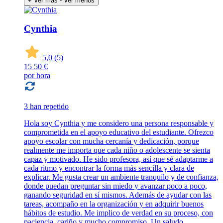
+ Ver más
- Ver menos
Cynthia
5,0
(5)
15
50 €
por hora
3 han repetido
Hola soy Cynthia y me considero una persona responsable y
comprometida en el apoyo educativo del estudiante. Ofrezco
apoyo escolar con mucha cercanía y dedicación, porque
realmente me importa que cada niño o adolescente se sienta
capaz y motivado. He sido profesora, así que sé adaptarme a
cada ritmo y encontrar la forma más sencilla y clara de
explicar. Me gusta crear un ambiente tranquilo y de confianza,
donde puedan preguntar sin miedo y avanzar poco a poco,
ganando seguridad en sí mismos. Además de ayudar con las
tareas, acompaño en la organización y en adquirir buenos
hábitos de estudio. Me implico de verdad en su proceso, con
paciencia, cariño y mucho compromiso. Un saludo