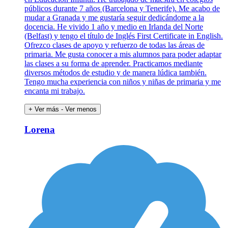
públicos durante 7 años (Barcelona y Tenerife). Me acabo de
mudar a Granada y me gustaría seguir dedicándome a la
docencia. He vivido 1 año y medio en Irlanda del Norte
(Belfast) y tengo el título de Inglés First Certificate in English.
Ofrezco clases de apoyo y refuerzo de todas las áreas de
primaria. Me gusta conocer a mis alumnos para poder adaptar
las clases a su forma de aprender. Practicamos mediante
diversos métodos de estudio y de manera lúdica también.
Tengo mucha experiencia con niños y niñas de primaria y me
encanta mi trabajo.
+ Ver más
- Ver menos
Lorena