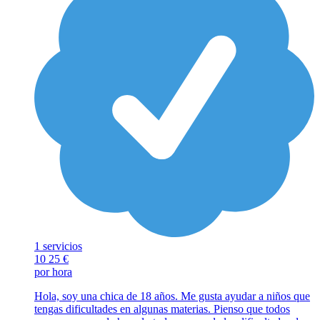
1 servicios
10
25 €
por hora
Hola, soy una chica de 18 años. Me gusta ayudar a niños que
tengas dificultades en algunas materias. Pienso que todos