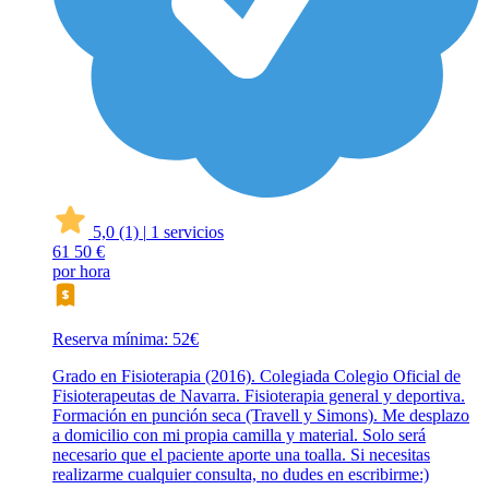
5,0
(1)
|
1 servicios
61
50 €
por hora
Reserva mínima: 52€
Grado en Fisioterapia (2016). Colegiada Colegio Oficial de
Fisioterapeutas de Navarra. Fisioterapia general y deportiva.
Formación en punción seca (Travell y Simons). Me desplazo
a domicilio con mi propia camilla y material. Solo será
necesario que el paciente aporte una toalla. Si necesitas
realizarme cualquier consulta, no dudes en escribirme:)