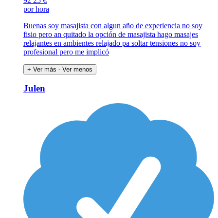
92
25 €
por hora
Buenas soy masajista con algun año de experiencia no soy
fisio pero an quitado la opción de masajista hago masajes
relajantes en ambientes relajado pa soltar tensiones no soy
profesional pero me implicó
+ Ver más
- Ver menos
Julen