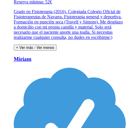
Reserva mínima: 52€
Grado en Fisioterapia (2016). Colegiada Colegio Oficial de
Fisioterapeutas de Navarra. Fisioterapia general y deportiva.
Formación en punción seca (Travell y Simons). Me desplazo
a domicilio con mi propia camilla y material. Solo será
necesario que el paciente aporte una toalla. Si necesitas
realizarme cualquier consulta, no dudes en escribirme:)
+ Ver más
- Ver menos
Miriam