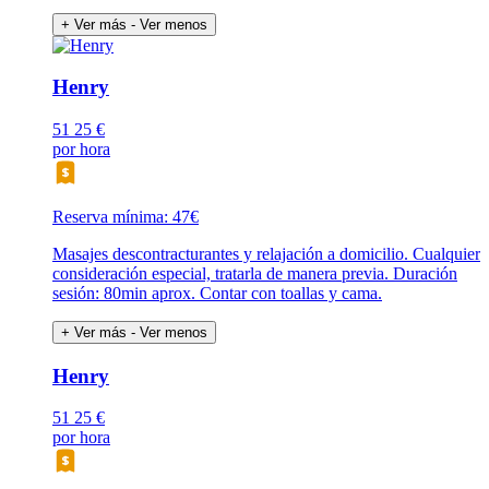
+ Ver más
- Ver menos
Henry
51
25 €
por hora
Reserva mínima: 47€
Masajes descontracturantes y relajación a domicilio. Cualquier
consideración especial, tratarla de manera previa. Duración
sesión: 80min aprox. Contar con toallas y cama.
+ Ver más
- Ver menos
Henry
51
25 €
por hora