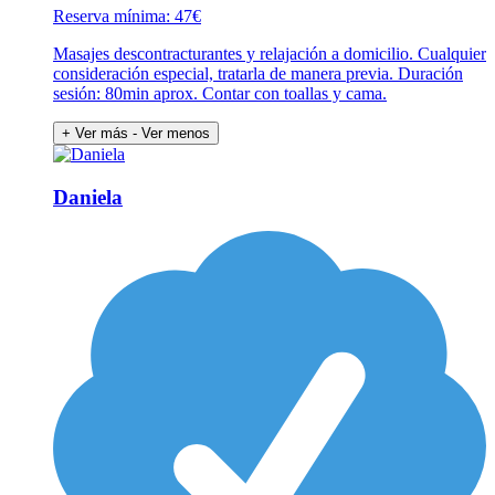
Reserva mínima: 47€
Masajes descontracturantes y relajación a domicilio. Cualquier
consideración especial, tratarla de manera previa. Duración
sesión: 80min aprox. Contar con toallas y cama.
+ Ver más
- Ver menos
Daniela