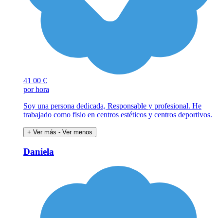
41
00 €
por hora
Soy una persona dedicada, Responsable y profesional. He
trabajado como fisio en centros estéticos y centros deportivos.
+ Ver más
- Ver menos
Daniela