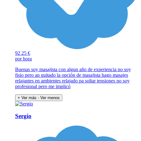
92
25 €
por hora
Buenas soy masajista con algun año de experiencia no soy
fisio pero an quitado la opción de masajista hago masajes
relajantes en ambientes relajado pa soltar tensiones no soy
profesional pero me implicó
+ Ver más
- Ver menos
Sergio