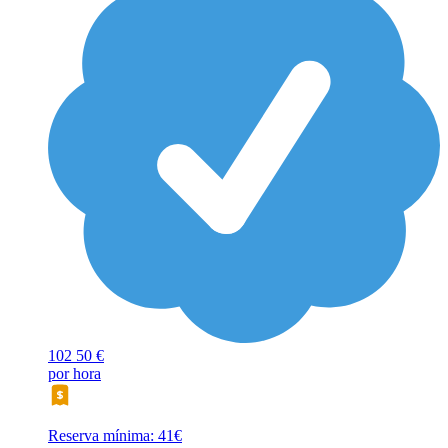
102
50 €
por hora
Reserva mínima: 41€