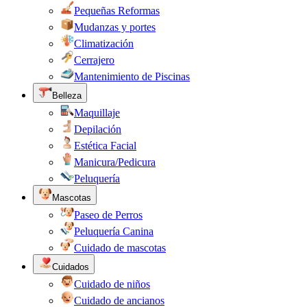
Pequeñas Reformas
Mudanzas y portes
Climatización
Cerrajero
Mantenimiento de Piscinas
Belleza
Maquillaje
Depilación
Estética Facial
Manicura/Pedicura
Peluquería
Mascotas
Paseo de Perros
Peluquería Canina
Cuidado de mascotas
Cuidados
Cuidado de niños
Cuidado de ancianos