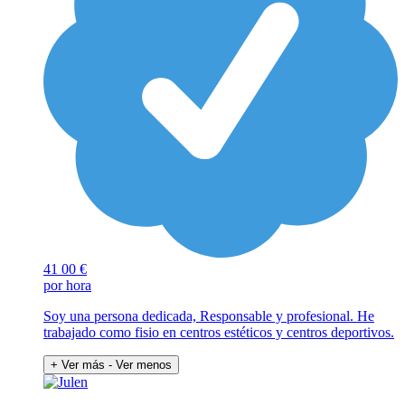
41
00 €
por hora
Soy una persona dedicada, Responsable y profesional. He
trabajado como fisio en centros estéticos y centros deportivos.
+ Ver más
- Ver menos