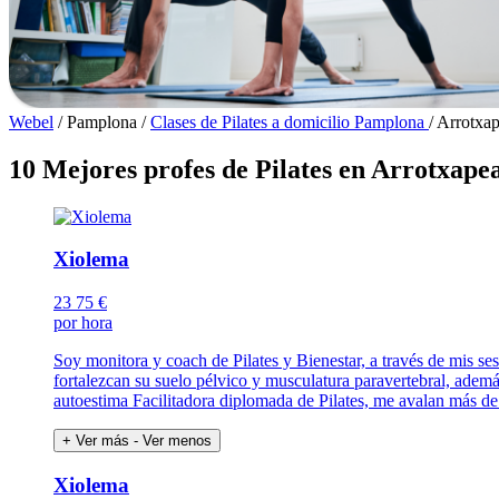
Webel
/
Pamplona
/
Clases de Pilates a domicilio Pamplona
/
Arrotxap
10 Mejores profes de Pilates en Arrotxape
Xiolema
23
75 €
por hora
Soy monitora y coach de Pilates y Bienestar, a través de mis ses
fortalezcan su suelo pélvico y musculatura paravertebral, además
autoestima Facilitadora diplomada de Pilates, me avalan más de 
+ Ver más
- Ver menos
Xiolema