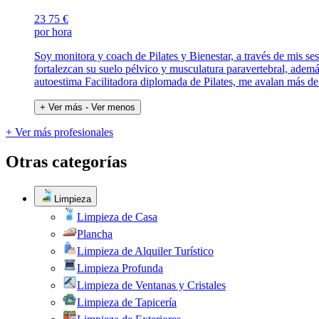
23
75 €
por hora
Soy monitora y coach de Pilates y Bienestar, a través de mis ses
fortalezcan su suelo pélvico y musculatura paravertebral, además
autoestima Facilitadora diplomada de Pilates, me avalan más de 
+ Ver más
- Ver menos
+ Ver más profesionales
Otras categorías
Limpieza
Limpieza de Casa
Plancha
Limpieza de Alquiler Turístico
Limpieza Profunda
Limpieza de Ventanas y Cristales
Limpieza de Tapicería