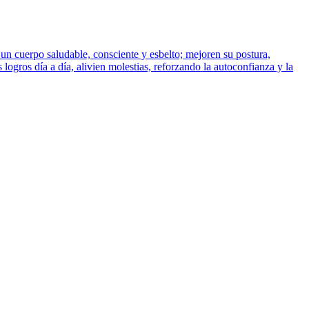
 un cuerpo saludable, consciente y esbelto; mejoren su postura,
logros día a día, alivien molestias, reforzando la autoconfianza y la