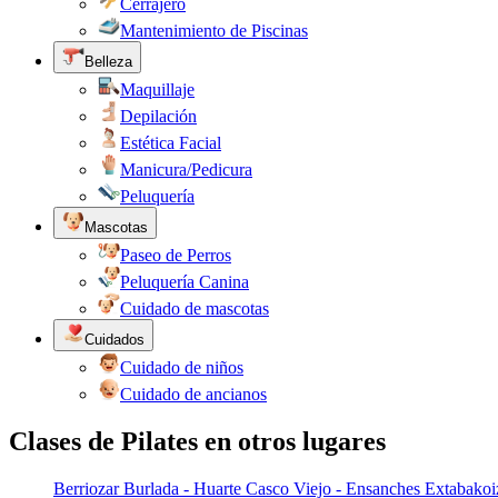
Cerrajero
Mantenimiento de Piscinas
Belleza
Maquillaje
Depilación
Estética Facial
Manicura/Pedicura
Peluquería
Mascotas
Paseo de Perros
Peluquería Canina
Cuidado de mascotas
Cuidados
Cuidado de niños
Cuidado de ancianos
Clases de Pilates en otros lugares
Berriozar
Burlada - Huarte
Casco Viejo - Ensanches
Extabakoiz