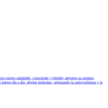
 un cuerpo saludable, consciente y esbelto; mejoren su postura,
logros día a día, alivien molestias, reforzando la autoconfianza y la