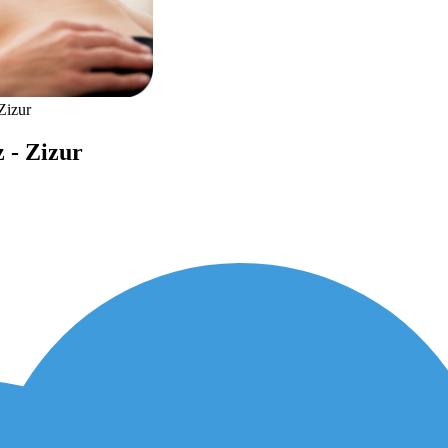
Zizur
z - Zizur