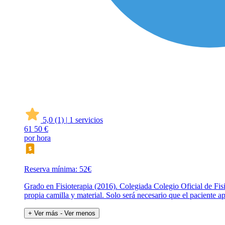
5,0
(1)
|
1 servicios
61
50 €
por hora
Reserva mínima: 52€
Grado en Fisioterapia (2016). Colegiada Colegio Oficial de Fis
propia camilla y material. Solo será necesario que el paciente ap
+ Ver más
- Ver menos