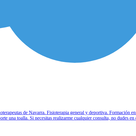
ioterapeutas de Navarra. Fisioterapia general y deportiva. Formación e
orte una toalla. Si necesitas realizarme cualquier consulta, no dudes en 