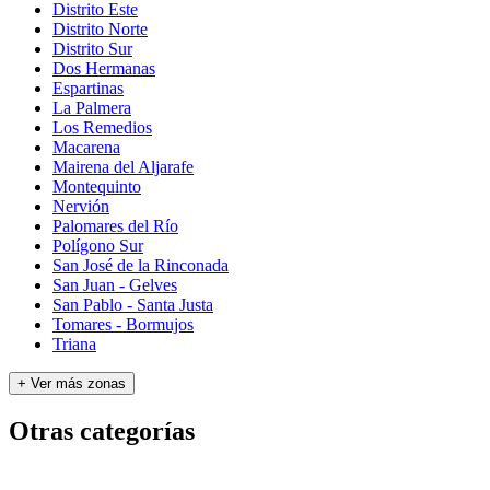
Distrito Este
Distrito Norte
Distrito Sur
Dos Hermanas
Espartinas
La Palmera
Los Remedios
Macarena
Mairena del Aljarafe
Montequinto
Nervión
Palomares del Río
Polígono Sur
San José de la Rinconada
San Juan - Gelves
San Pablo - Santa Justa
Tomares - Bormujos
Triana
+ Ver más zonas
Otras categorías