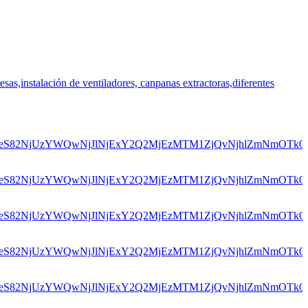
sas,instalación de ventiladores, canpanas extractoras,diferentes