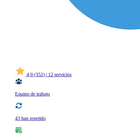
4,9
(352)
|
12 servicios
Equipo de trabajo
43 han repetido