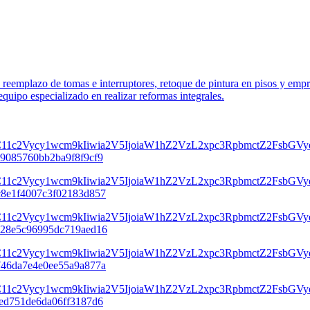
eemplazo de tomas e interruptores, retoque de pintura en pisos y empre
quipo especializado en realizar reformas integrales.