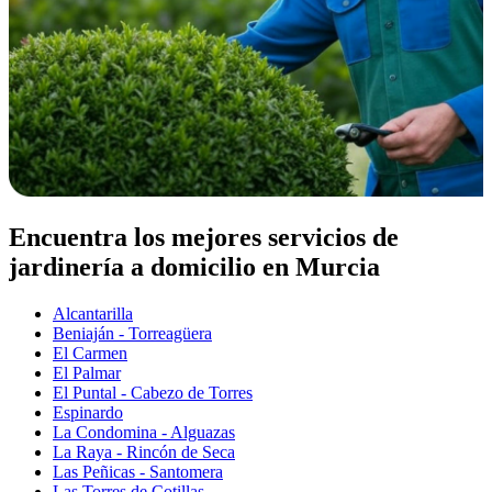
Encuentra los mejores servicios de
jardinería a domicilio en Murcia
Alcantarilla
Beniaján - Torreagüera
El Carmen
El Palmar
El Puntal - Cabezo de Torres
Espinardo
La Condomina - Alguazas
La Raya - Rincón de Seca
Las Peñicas - Santomera
Las Torres de Cotillas