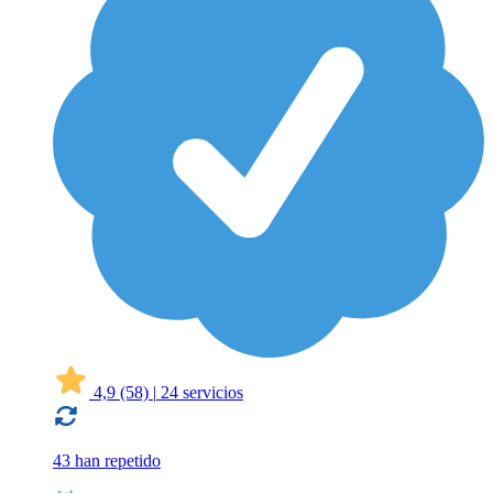
4,9
(58)
|
24 servicios
43 han repetido