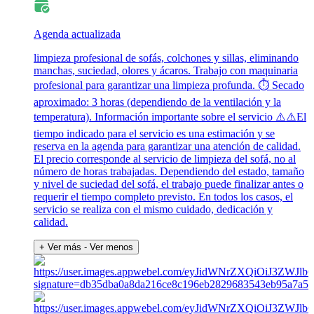
Agenda actualizada
limpieza profesional de sofás, colchones y sillas, eliminando
manchas, suciedad, olores y ácaros. Trabajo con maquinaria
profesional para garantizar una limpieza profunda. ⏱️ Secado
aproximado: 3 horas (dependiendo de la ventilación y la
temperatura). Información importante sobre el servicio ⚠️⚠️El
tiempo indicado para el servicio es una estimación y se
reserva en la agenda para garantizar una atención de calidad.
El precio corresponde al servicio de limpieza del sofá, no al
número de horas trabajadas. Dependiendo del estado, tamaño
y nivel de suciedad del sofá, el trabajo puede finalizar antes o
requerir el tiempo completo previsto. En todos los casos, el
servicio se realiza con el mismo cuidado, dedicación y
calidad.
+ Ver más
- Ver menos