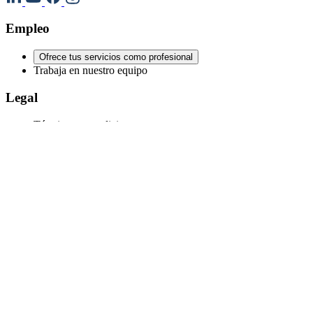
Empleo
Ofrece tus servicios como profesional
Trabaja en nuestro equipo
Legal
Términos y condiciones
Política de privacidad
Política de cookies
Política de cancelación
Aviso legal
Webel®
Webelapp Technologies S.L.
Última actualización: 9/8/2026, a las 4:15