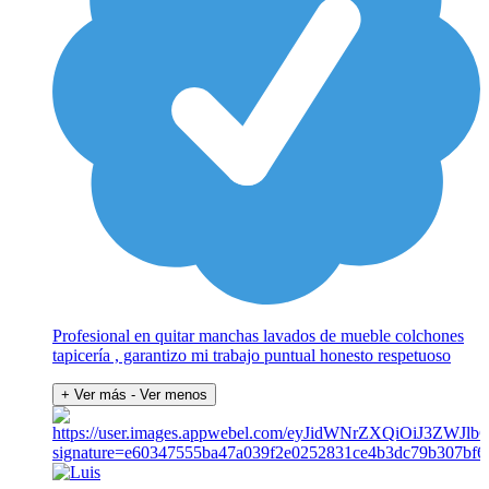
Profesional en quitar manchas lavados de mueble colchones
tapicería , garantizo mi trabajo puntual honesto respetuoso
+ Ver más
- Ver menos