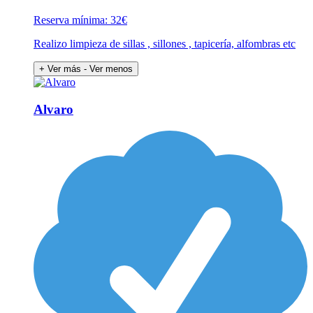
Reserva mínima: 32€
Realizo limpieza de sillas , sillones , tapicería, alfombras etc
+ Ver más
- Ver menos
Alvaro