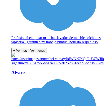
Profesional en quitar manchas lavados de mueble colchones
tapicería , garantizo mi trabajo puntual honesto respetuoso
+ Ver más
- Ver menos
Alvaro