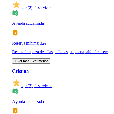
2,9
(2)
|
1 servicios
Agenda actualizada
Reserva mínima: 32€
Realizo limpieza de sillas , sillones , tapicería, alfombras etc
+ Ver más
- Ver menos
Cristina
2,9
(2)
|
1 servicios
Agenda actualizada