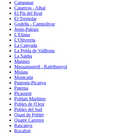
Campanar
Catarroja - Albal
El Pla del Real
El Tremolar
Godella - Campolivar
Jesús-Patraix
L'Eliana
L'Olivereta
La Canyada
La Pobla de Vallbona
La Saïdia
Manises
Massamagrell - Rafelbunyol
Mislata
Montcada
Paiporta-Picanya
Paterna
Picassent
Poblats Maritims
Pobles de l'Oest
Pobles del Sud
Quart de Poblet
Quatre Carreres
Rascanya
Rocafort