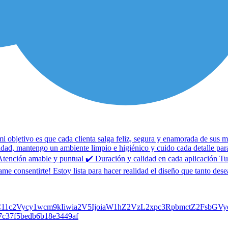
mi objetivo es que cada clienta salga feliz, segura y enamorada de sus 
alidad, mantengo un ambiente limpio e higiénico y cuido cada detalle p
nción amable y puntual ✔️ Duración y calidad en cada aplicación Tu sa
me consentirte! Estoy lista para hacer realidad el diseño que tanto des