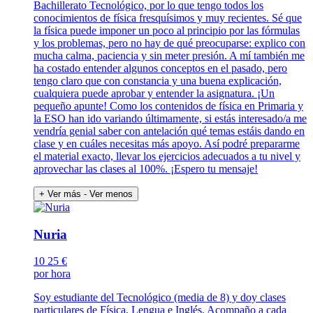
Bachillerato Tecnológico, por lo que tengo todos los
conocimientos de física fresquísimos y muy recientes. Sé que
la física puede imponer un poco al principio por las fórmulas
y los problemas, pero no hay de qué preocuparse: explico con
mucha calma, paciencia y sin meter presión. A mí también me
ha costado entender algunos conceptos en el pasado, pero
tengo claro que con constancia y una buena explicación,
cualquiera puede aprobar y entender la asignatura. ¡Un
pequeño apunte! Como los contenidos de física en Primaria y
la ESO han ido variando últimamente, si estás interesado/a me
vendría genial saber con antelación qué temas estáis dando en
clase y en cuáles necesitas más apoyo. Así podré prepararme
el material exacto, llevar los ejercicios adecuados a tu nivel y
aprovechar las clases al 100%. ¡Espero tu mensaje!
+ Ver más
- Ver menos
Nuria
10
25 €
por hora
Soy estudiante del Tecnológico (media de 8) y doy clases
particulares de Física, Lengua e Inglés. Acompaño a cada