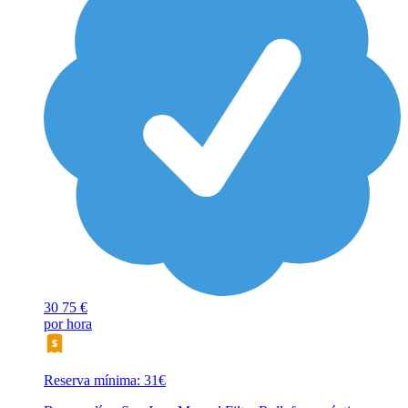
30
75 €
por hora
Reserva mínima: 31€