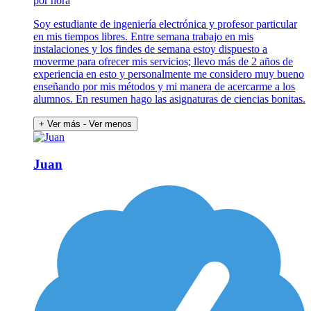
por hora
Soy estudiante de ingeniería electrónica y profesor particular
en mis tiempos libres. Entre semana trabajo en mis
instalaciones y los findes de semana estoy dispuesto a
moverme para ofrecer mis servicios; llevo más de 2 años de
experiencia en esto y personalmente me considero muy bueno
enseñando por mis métodos y mi manera de acercarme a los
alumnos. En resumen hago las asignaturas de ciencias bonitas.
+ Ver más
- Ver menos
Juan