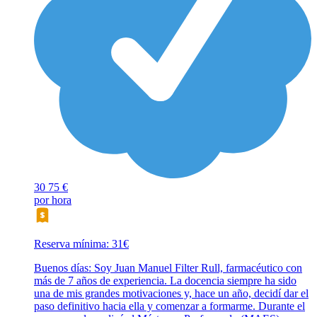
30
75 €
por hora
Reserva mínima: 31€
Buenos días: Soy Juan Manuel Filter Rull, farmacéutico con
más de 7 años de experiencia. La docencia siempre ha sido
una de mis grandes motivaciones y, hace un año, decidí dar el
paso definitivo hacia ella y comenzar a formarme. Durante el