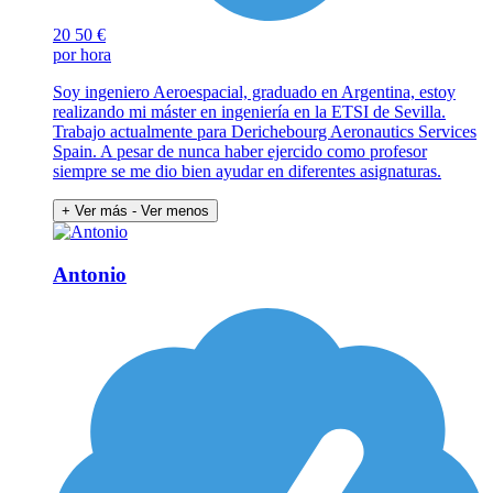
20
50 €
por hora
Soy ingeniero Aeroespacial, graduado en Argentina, estoy
realizando mi máster en ingeniería en la ETSI de Sevilla.
Trabajo actualmente para Derichebourg Aeronautics Services
Spain. A pesar de nunca haber ejercido como profesor
siempre se me dio bien ayudar en diferentes asignaturas.
+ Ver más
- Ver menos
Antonio