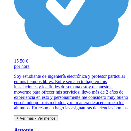
15
50 €
por hora
Soy estudiante de ingeniería electrónica y profesor particular
en mis tiempos libres. Entre semana trabajo en mis
instalaciones y los findes de semana estoy dispuesto a
moverme para ofrecer mis servicios; llevo más de 2 años de
experiencia en esto y personalmente me considero muy bueno
enseñando por mis métodos y mi manera de acercarme a los
alumnos. En resumen hago las asignaturas de ciencias bonitas.
+ Ver más
- Ver menos
Antonio