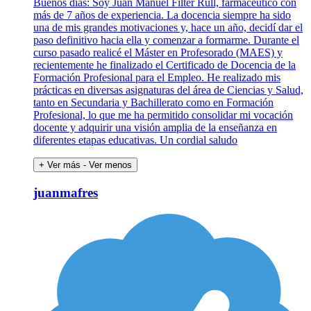
Buenos días: Soy Juan Manuel Filter Rull, farmacéutico con
más de 7 años de experiencia. La docencia siempre ha sido
una de mis grandes motivaciones y, hace un año, decidí dar el
paso definitivo hacia ella y comenzar a formarme. Durante el
curso pasado realicé el Máster en Profesorado (MAES) y
recientemente he finalizado el Certificado de Docencia de la
Formación Profesional para el Empleo. He realizado mis
prácticas en diversas asignaturas del área de Ciencias y Salud,
tanto en Secundaria y Bachillerato como en Formación
Profesional, lo que me ha permitido consolidar mi vocación
docente y adquirir una visión amplia de la enseñanza en
diferentes etapas educativas. Un cordial saludo
+ Ver más
- Ver menos
juanmafres