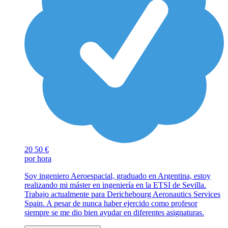
20
50 €
por hora
Soy ingeniero Aeroespacial, graduado en Argentina, estoy
realizando mi máster en ingeniería en la ETSI de Sevilla.
Trabajo actualmente para Derichebourg Aeronautics Services
Spain. A pesar de nunca haber ejercido como profesor
siempre se me dio bien ayudar en diferentes asignaturas.