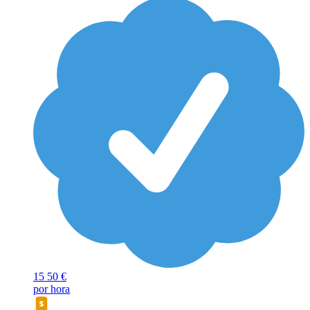
15
50 €
por hora