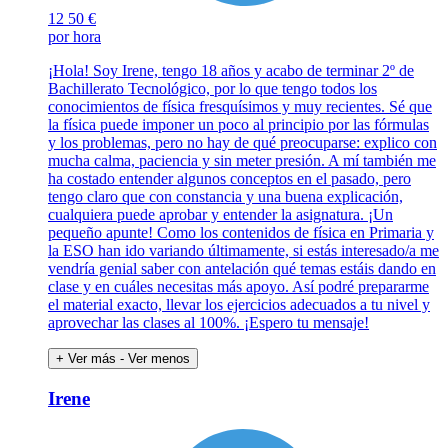
12
50 €
por hora
¡Hola! Soy Irene, tengo 18 años y acabo de terminar 2º de
Bachillerato Tecnológico, por lo que tengo todos los
conocimientos de física fresquísimos y muy recientes. Sé que
la física puede imponer un poco al principio por las fórmulas
y los problemas, pero no hay de qué preocuparse: explico con
mucha calma, paciencia y sin meter presión. A mí también me
ha costado entender algunos conceptos en el pasado, pero
tengo claro que con constancia y una buena explicación,
cualquiera puede aprobar y entender la asignatura. ¡Un
pequeño apunte! Como los contenidos de física en Primaria y
la ESO han ido variando últimamente, si estás interesado/a me
vendría genial saber con antelación qué temas estáis dando en
clase y en cuáles necesitas más apoyo. Así podré prepararme
el material exacto, llevar los ejercicios adecuados a tu nivel y
aprovechar las clases al 100%. ¡Espero tu mensaje!
+ Ver más
- Ver menos
Irene