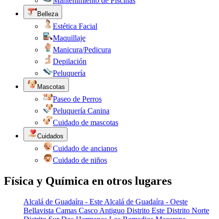
Mantenimiento de Piscinas
Belleza
Estética Facial
Maquillaje
Manicura/Pedicura
Depilación
Peluquería
Mascotas
Paseo de Perros
Peluquería Canina
Cuidado de mascotas
Cuidados
Cuidado de ancianos
Cuidado de niños
Física y Química en otros lugares
Alcalá de Guadaíra - Este
Alcalá de Guadaíra - Oeste
Bellavista
Camas
Casco Antiguo
Distrito Este
Distrito Norte