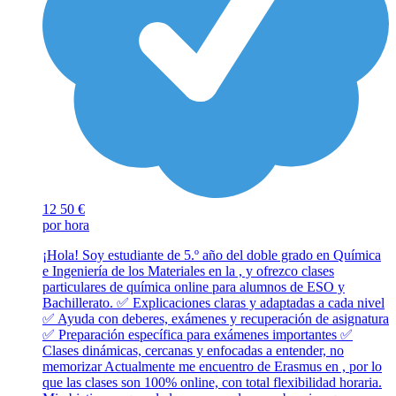
12
50 €
por hora
¡Hola! Soy estudiante de 5.º año del doble grado en Química
e Ingeniería de los Materiales en la , y ofrezco clases
particulares de química online para alumnos de ESO y
Bachillerato. ✅ Explicaciones claras y adaptadas a cada nivel
✅ Ayuda con deberes, exámenes y recuperación de asignatura
✅ Preparación específica para exámenes importantes ✅
Clases dinámicas, cercanas y enfocadas a entender, no
memorizar Actualmente me encuentro de Erasmus en , por lo
que las clases son 100% online, con total flexibilidad horaria.