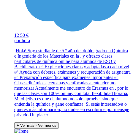
12
50 €
por hora
¡Hola! Soy estudiante de 5.º año del doble grado en Química
e Ingeniería de los Materiales en la , y ofrezco clases
particulares de química online para alumnos de ESO y
Bachillerato. ✅ Explicaciones claras y adaptadas a cada nivel
✅ Ayuda con deberes, exámenes y recuperación de asignatura
✅ Preparación específica para exámenes importantes ✅
Clases dinámicas, cercanas y enfocadas a entender, no
memorizar Actualmente me encuentro de Erasmus en , por lo
que las clases son 100% online, con total flexibilidad horaria.
Mi objetivo es que el alumno no solo apruebe, sino que
entienda la química y gane confianza. Si estás interesado/a o
quieres más información, no dudes en escribirme por mensaje
privado Un placer
+ Ver más
- Ver menos