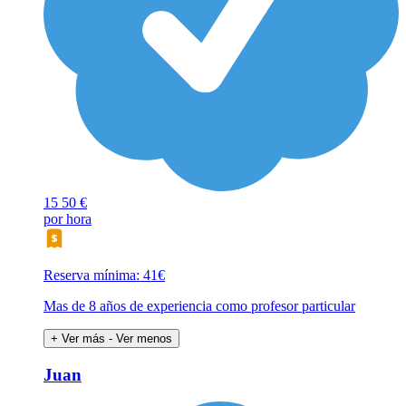
15
50 €
por hora
Reserva mínima: 41€
Mas de 8 años de experiencia como profesor particular
+ Ver más
- Ver menos
Juan