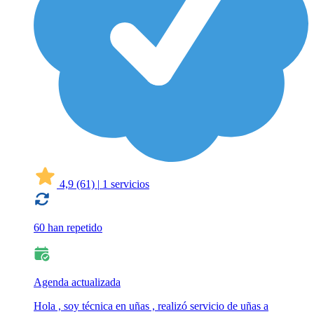
4,9
(61)
|
1 servicios
60 han repetido
Agenda actualizada
Hola , soy técnica en uñas , realizó servicio de uñas a