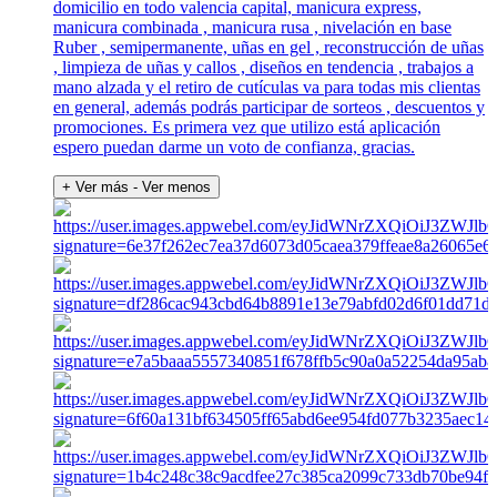
domicilio en todo valencia capital, manicura express,
manicura combinada , manicura rusa , nivelación en base
Ruber , semipermanente, uñas en gel , reconstrucción de uñas
, limpieza de uñas y callos , diseños en tendencia , trabajos a
mano alzada y el retiro de cutículas va para todas mis clientas
en general, además podrás participar de sorteos , descuentos y
promociones. Es primera vez que utilizo está aplicación
espero puedan darme un voto de confianza, gracias.
+ Ver más
- Ver menos