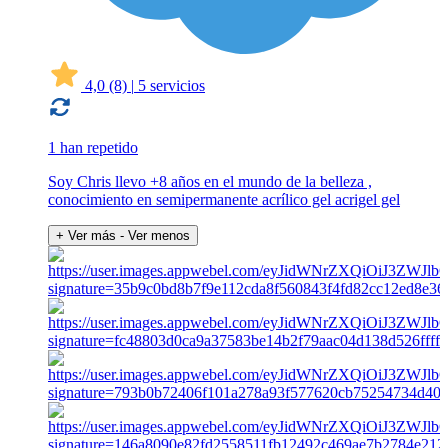
4,0
(8)
|
5 servicios
1 han repetido
Soy Chris llevo +8 años en el mundo de la belleza ,
conocimiento en semipermanente acrílico gel acrigel gel
+ Ver más
- Ver menos