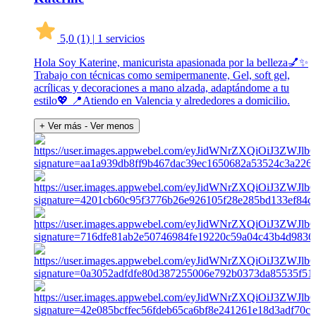
5,0
(1)
|
1 servicios
Hola Soy Katerine, manicurista apasionada por la belleza💅✨
Trabajo con técnicas como semipermanente, Gel, soft gel,
acrílicas y decoraciones a mano alzada, adaptándome a tu
estilo💖 📍Atiendo en Valencia y alrededores a domicilio.
+ Ver más
- Ver menos