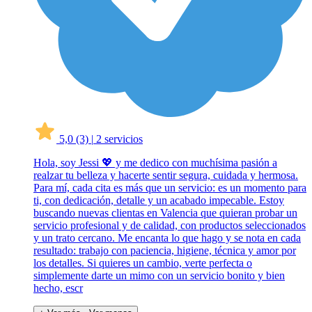
5,0
(3)
|
2 servicios
Hola, soy Jessi 💖 y me dedico con muchísima pasión a
realzar tu belleza y hacerte sentir segura, cuidada y hermosa.
Para mí, cada cita es más que un servicio: es un momento para
ti, con dedicación, detalle y un acabado impecable. Estoy
buscando nuevas clientas en Valencia que quieran probar un
servicio profesional y de calidad, con productos seleccionados
y un trato cercano. Me encanta lo que hago y se nota en cada
resultado: trabajo con paciencia, higiene, técnica y amor por
los detalles. Si quieres un cambio, verte perfecta o
simplemente darte un mimo con un servicio bonito y bien
hecho, escr