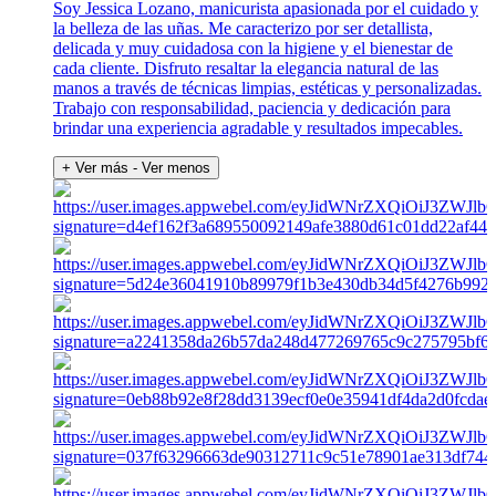
Soy Jessica Lozano, manicurista apasionada por el cuidado y
la belleza de las uñas. Me caracterizo por ser detallista,
delicada y muy cuidadosa con la higiene y el bienestar de
cada cliente. Disfruto resaltar la elegancia natural de las
manos a través de técnicas limpias, estéticas y personalizadas.
Trabajo con responsabilidad, paciencia y dedicación para
brindar una experiencia agradable y resultados impecables.
+ Ver más
- Ver menos