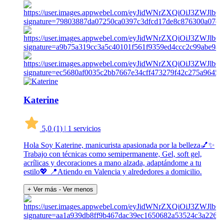
Katerine
5,0
(1)
|
1 servicios
Hola Soy Katerine, manicurista apasionada por la belleza💅✨
Trabajo con técnicas como semipermanente, Gel, soft gel,
acrílicas y decoraciones a mano alzada, adaptándome a tu
estilo💖 📍Atiendo en Valencia y alrededores a domicilio.
+ Ver más
- Ver menos