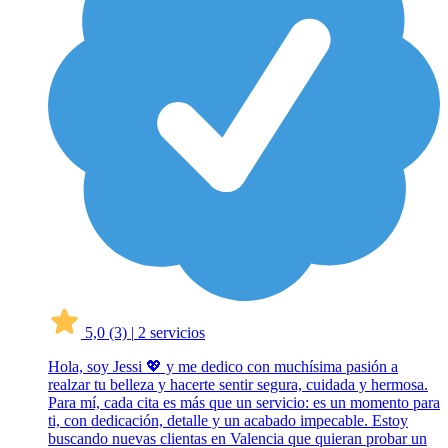
5,0
(3)
|
2 servicios
Hola, soy Jessi 💖 y me dedico con muchísima pasión a
realzar tu belleza y hacerte sentir segura, cuidada y hermosa.
Para mí, cada cita es más que un servicio: es un momento para
ti, con dedicación, detalle y un acabado impecable. Estoy
buscando nuevas clientas en Valencia que quieran probar un