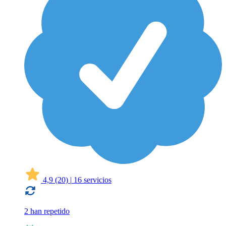
4,9
(20)
|
16 servicios
2 han repetido