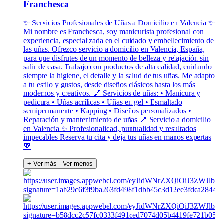
Franchesca
✨ Servicios Profesionales de Uñas a Domicilio en Valencia ✨
Mi nombre es Franchesca, soy manicurista profesional con
experiencia, especializada en el cuidado y embellecimiento de
las uñas. Ofrezco servicio a domicilio en Valencia, España,
para que disfrutes de un momento de belleza y relajación sin
salir de casa. Trabajo con productos de alta calidad, cuidando
siempre la higiene, el detalle y la salud de tus uñas. Me adapto
a tu estilo y gustos, desde diseños clásicos hasta los más
modernos y creativos. 💅 Servicios de uñas: • Manicura y
pedicura • Uñas acrílicas • Uñas en gel • Esmaltado
semipermanente • Kapping • Diseños personalizados •
Reparación y mantenimiento de uñas 📍 Servicio a domicilio
en Valencia ✨ Profesionalidad, puntualidad y resultados
impecables Reserva tu cita y deja tus uñas en manos expertas
💖
+ Ver más
- Ver menos