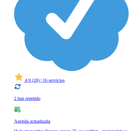
4,9
(20)
|
16 servicios
2 han repetido
Agenda actualizada