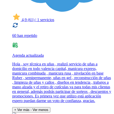
4,9
(61)
|
1 servicios
60 han repetido
Agenda actualizada
Hola , soy técnica en uñas , realizó servicio de uñas a
domicilio en todo valencia capital, manicura express,
manicura combinada , manicura rusa , nivelación en base
Ruber , semipermanente, uñas en gel , reconstrucción de uñas
, limpieza de uñas y callos , diseños en tendencia , trabajos a
mano alzada y el retiro de cutículas va para todas mis clientas
en general, además podrás participar de sorteos , descuentos y
promociones. Es primera vez que utilizo está aplicación
espero puedan darme un voto de confianza, gracias.
+ Ver más
- Ver menos