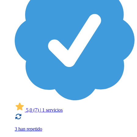
5,0
(7)
|
1 servicios
3 han repetido