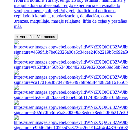
Hola mi nombre Yurany, tengo 25 soy estilista , manicurista y
maquilladora profesional. Tengo experiencia en esmaltado
semipermanente,soft gel,Poly gel , tradicional,pedicura ,
cepillado,b keratina, repolarizacion, depilación, cortes
,trenzas, maquillaje, masaje relajante, liftin de cejas y pestañas
más.
+ Ver más
- Ver menos