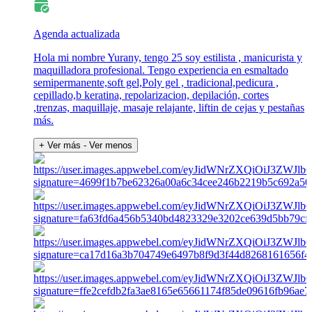
Agenda actualizada
Hola mi nombre Yurany, tengo 25 soy estilista , manicurista y
maquilladora profesional. Tengo experiencia en esmaltado
semipermanente,soft gel,Poly gel , tradicional,pedicura ,
cepillado,b keratina, repolarizacion, depilación, cortes
,trenzas, maquillaje, masaje relajante, liftin de cejas y pestañas
más.
+ Ver más
- Ver menos