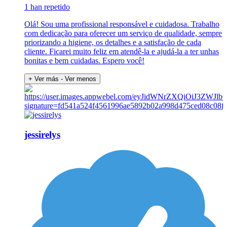
1 han repetido
Olá! Sou uma profissional responsável e cuidadosa. Trabalho
com dedicação para oferecer um serviço de qualidade, sempre
priorizando a higiene, os detalhes e a satisfação de cada
cliente. Ficarei muito feliz em atendê-la e ajudá-la a ter unhas
bonitas e bem cuidadas. Espero você!
+ Ver más
- Ver menos
jessirelys