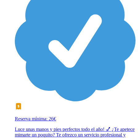
Reserva mínima: 26€
Luce unas manos y pies perfectos todo el año! 💅 ¿Te apetece
mimarte un poquito? Te ofrezco un servicio profesional y