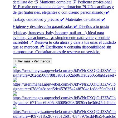
detallista de: 🌸 Manicura completa 🌸 Pedicura profesional
🌸 Esmalte permanente de larga duración 🌸 Uñas acrílicas y
de gel (naturales, elegantes o con diseño personalizado) ✔️
Trabajo cuidadoso y preciso ✔️ Materiales de calidad ✔️
Higiene y desinfección garantizadas ✔️ Diseños a tu gusto
(clásicas, francesas, baby boomer, nail art…) Ideal para
eventos, vacaciones… ¡o simplemente para verte y sentirte
increíble! 📍 Reserva tu cita ahora y dale a tus uñas el cuidado
que se merecen. 📩 Escríbeme y consulta disponibilidad sin
compromiso. Consultar antes de reservar un servicio.
+ Ver más
- Ver menos