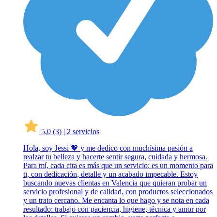
5,0
(3)
|
2 servicios
Hola, soy Jessi 💖 y me dedico con muchísima pasión a
realzar tu belleza y hacerte sentir segura, cuidada y hermosa.
Para mí, cada cita es más que un servicio: es un momento para
ti, con dedicación, detalle y un acabado impecable. Estoy
buscando nuevas clientas en Valencia que quieran probar un
servicio profesional y de calidad, con productos seleccionados
y un trato cercano. Me encanta lo que hago y se nota en cada
resultado: trabajo con paciencia, higiene, técnica y amor por