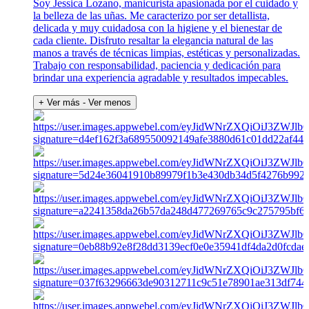
Soy Jessica Lozano, manicurista apasionada por el cuidado y
la belleza de las uñas. Me caracterizo por ser detallista,
delicada y muy cuidadosa con la higiene y el bienestar de
cada cliente. Disfruto resaltar la elegancia natural de las
manos a través de técnicas limpias, estéticas y personalizadas.
Trabajo con responsabilidad, paciencia y dedicación para
brindar una experiencia agradable y resultados impecables.
+ Ver más
- Ver menos