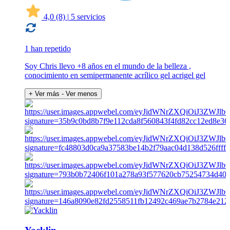
4,0
(8)
|
5 servicios
1 han repetido
Soy Chris llevo +8 años en el mundo de la belleza ,
conocimiento en semipermanente acrílico gel acrigel gel
+ Ver más
- Ver menos