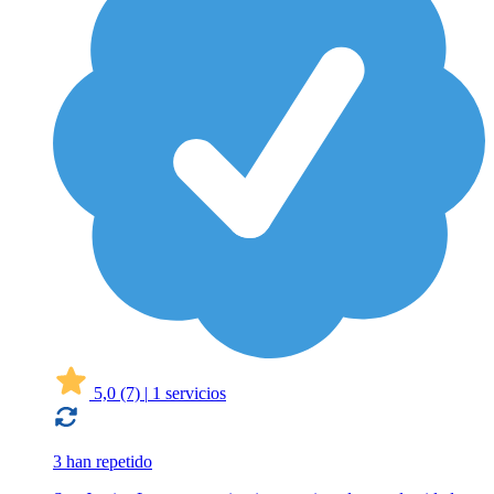
5,0
(7)
|
1 servicios
3 han repetido