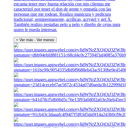
encanta tener muy buena relación con mis clientas me
caracterizó por tener el don de gente y empatía con las
personas que me rodean. Realizo manicura y pedicura
tradicional, semipermanente, acrílicas, acrygel y gel X.
También realizo pestañas pelo a pelo y diseño de cejas para
quien le pueda interesar.
+ Ver más
- Ver menos