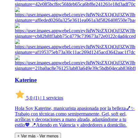
Katerine
5,0
(1)
|
1 servicios
Hola Soy Katerine, manicurista apasionada por la belleza💅✨
Trabajo con técnicas como semipermanente, Gel, soft gel,
acrílicas y decoraciones a mano alzada, adaptándome a tu
estilo💖 📍Atiendo en Valencia y alrededores a domicilio.
+ Ver más
- Ver menos