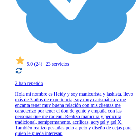
5,0
(24)
|
23 servicios
2 han repetido
Hola mi nombre es Heidy y soy manicurista y lashista, llevo
más de 3 años de experiencia, soy muy carismática y me
encanta tener muy buena relación con mis clientas me
caracterizó por tener el don de gente y empatía con las
personas que me rodean. Realizo manicura y pedicura
tradicional, semipermanente, acrílicas, acrygel y gel X.
También realizo pestañas pelo a pelo y diseño de cejas para
quien le pueda interesar.