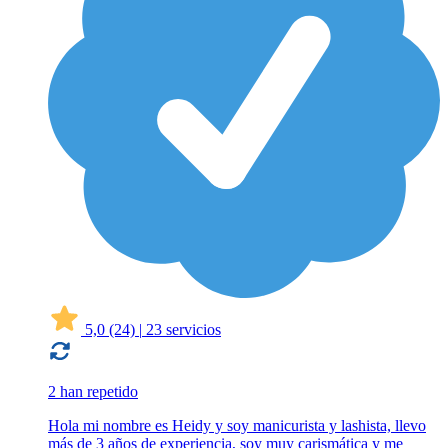
5,0
(24)
|
23 servicios
2 han repetido
Hola mi nombre es Heidy y soy manicurista y lashista, llevo
más de 3 años de experiencia, soy muy carismática y me