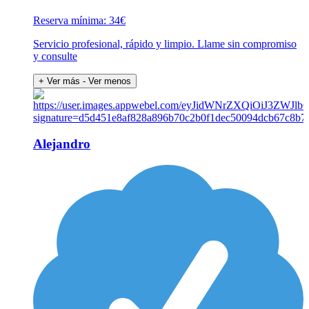
Reserva mínima: 34€
Servicio profesional, rápido y limpio. Llame sin compromiso
y consulte
+ Ver más
- Ver menos
Alejandro