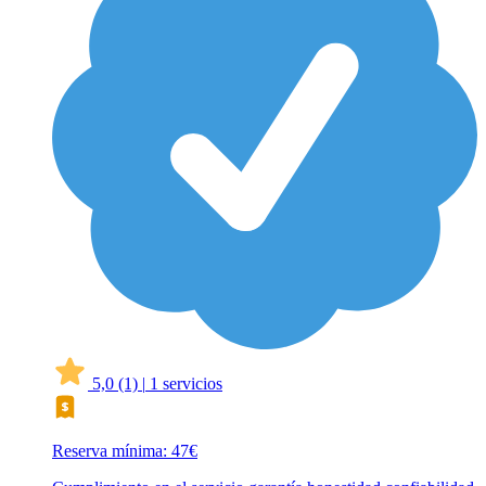
5,0
(1)
|
1 servicios
Reserva mínima: 47€