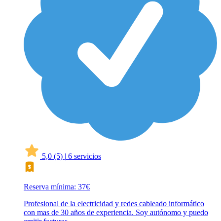
5,0
(5)
|
6 servicios
Reserva mínima: 37€
Profesional de la electricidad y redes cableado informático
con mas de 30 años de experiencia. Soy autónomo y puedo