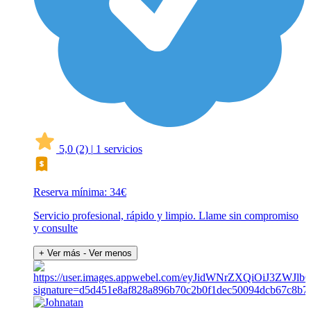
5,0
(2)
|
1 servicios
Reserva mínima: 34€
Servicio profesional, rápido y limpio. Llame sin compromiso
y consulte
+ Ver más
- Ver menos