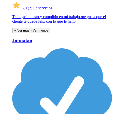
5,0
(2)
|
2 servicios
Trabajar honesto y cumplido en mi trabajo me gusta que el
cliente te quede feliz con lo que le hago
+ Ver más
- Ver menos
Johnatan