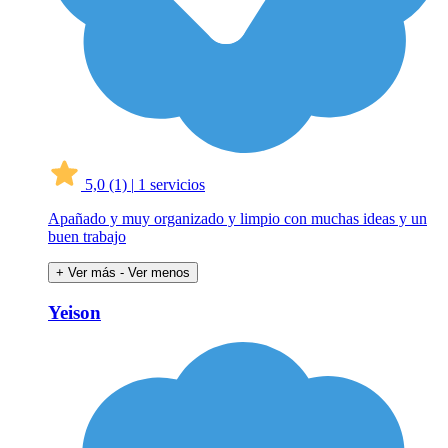
5,0
(1)
|
1 servicios
Apañado y muy organizado y limpio con muchas ideas y un
buen trabajo
+ Ver más
- Ver menos
Yeison