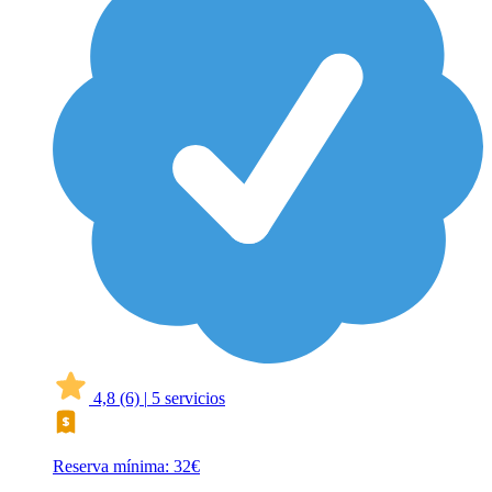
4,8
(6)
|
5 servicios
Reserva mínima: 32€