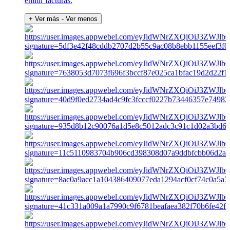
emitir facturas.
+ Ver más
- Ver menos