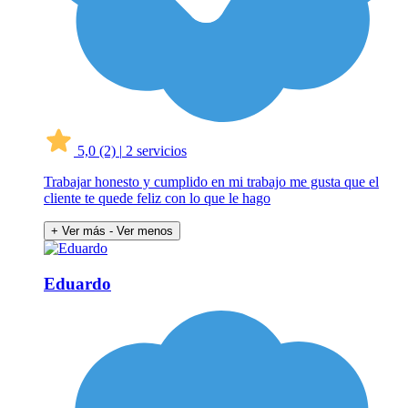
5,0
(2)
|
2 servicios
Trabajar honesto y cumplido en mi trabajo me gusta que el
cliente te quede feliz con lo que le hago
+ Ver más
- Ver menos
Eduardo