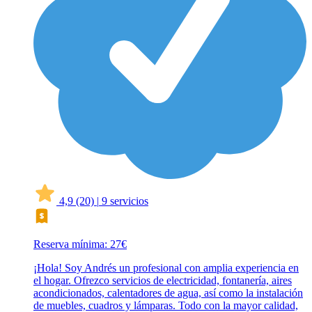
4,9
(20)
|
9 servicios
Reserva mínima: 27€
¡Hola! Soy Andrés un profesional con amplia experiencia en
el hogar. Ofrezco servicios de electricidad, fontanería, aires
acondicionados, calentadores de agua, así como la instalación
de muebles, cuadros y lámparas. Todo con la mayor calidad,