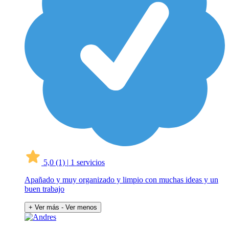
5,0
(1)
|
1 servicios
Apañado y muy organizado y limpio con muchas ideas y un
buen trabajo
+ Ver más
- Ver menos