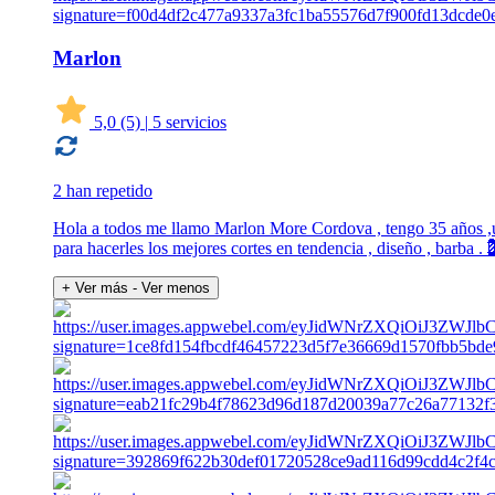
Marlon
5,0
(5)
|
5 servicios
2 han repetido
Hola a todos me llamo Marlon More Cordova , tengo 35 años ,un
para hacerles los mejores cortes en tendencia , diseño , barba .
+ Ver más
- Ver menos