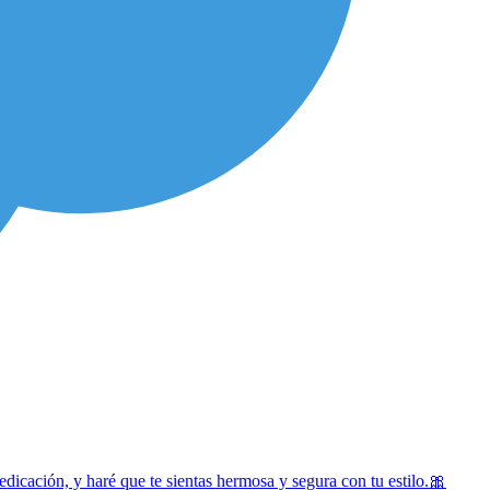
edicación, y haré que te sientas hermosa y segura con tu estilo.🎀