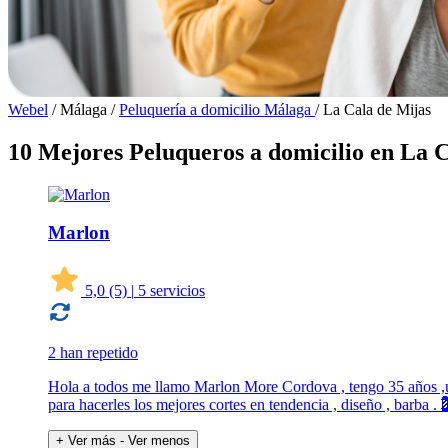
Webel
/
Málaga
/
Peluquería a domicilio Málaga
/
La Cala de Mijas
10 Mejores Peluqueros a domicilio en La 
Marlon
5,0
(5)
|
5 servicios
2 han repetido
Hola a todos me llamo Marlon More Cordova , tengo 35 años ,un
para hacerles los mejores cortes en tendencia , diseño , barba .
+ Ver más
- Ver menos