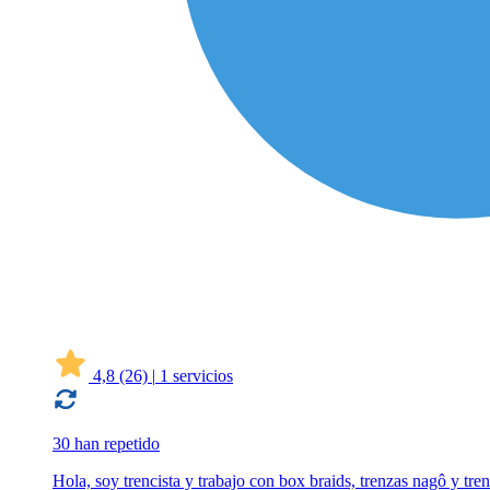
4,8
(26)
|
1 servicios
30 han repetido
Hola, soy trencista y trabajo con box braids, trenzas nagô y tre