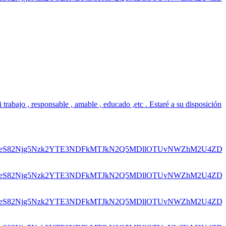
bajo , responsable , amable , educado ,etc . Estaré a su disposición