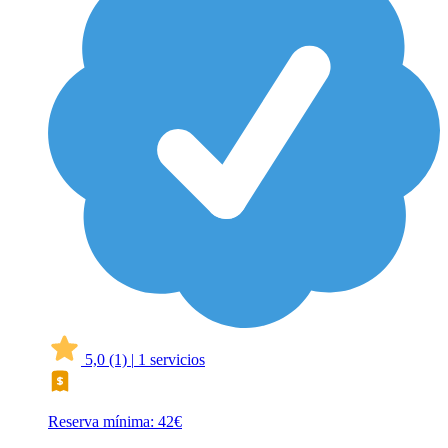
5,0
(1)
|
1 servicios
Reserva mínima: 42€