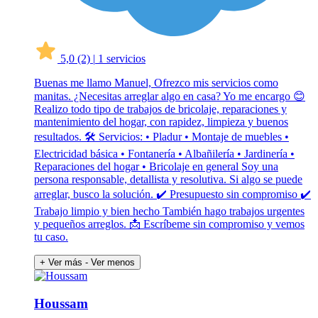
5,0
(2)
|
1 servicios
Buenas me llamo Manuel, Ofrezco mis servicios como
manitas. ¿Necesitas arreglar algo en casa? Yo me encargo 😊
Realizo todo tipo de trabajos de bricolaje, reparaciones y
mantenimiento del hogar, con rapidez, limpieza y buenos
resultados. 🛠 Servicios: • Pladur • Montaje de muebles •
Electricidad básica • Fontanería • Albañilería • Jardinería •
Reparaciones del hogar • Bricolaje en general Soy una
persona responsable, detallista y resolutiva. Si algo se puede
arreglar, busco la solución. ✔ Presupuesto sin compromiso ✔
Trabajo limpio y bien hecho También hago trabajos urgentes
y pequeños arreglos. 📩 Escríbeme sin compromiso y vemos
tu caso.
+ Ver más
- Ver menos
Houssam