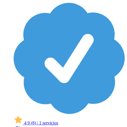
4,9
(8)
|
1 servicios