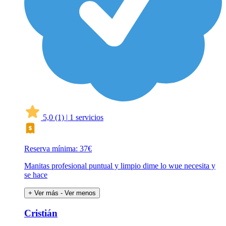
5,0
(1)
|
1 servicios
Reserva mínima: 37€
Manitas profesional puntual y limpio dime lo wue necesita y
se hace
+ Ver más
- Ver menos
Cristián