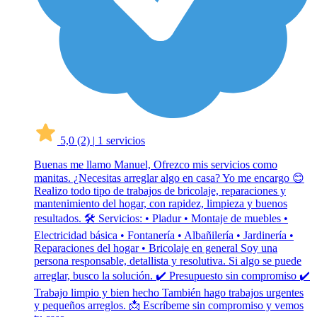
5,0
(2)
|
1 servicios
Buenas me llamo Manuel, Ofrezco mis servicios como
manitas. ¿Necesitas arreglar algo en casa? Yo me encargo 😊
Realizo todo tipo de trabajos de bricolaje, reparaciones y
mantenimiento del hogar, con rapidez, limpieza y buenos
resultados. 🛠 Servicios: • Pladur • Montaje de muebles •
Electricidad básica • Fontanería • Albañilería • Jardinería •
Reparaciones del hogar • Bricolaje en general Soy una
persona responsable, detallista y resolutiva. Si algo se puede
arreglar, busco la solución. ✔ Presupuesto sin compromiso ✔
Trabajo limpio y bien hecho También hago trabajos urgentes
y pequeños arreglos. 📩 Escríbeme sin compromiso y vemos