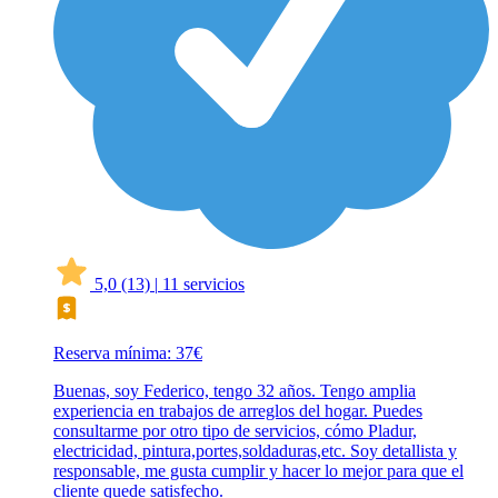
5,0
(13)
|
11 servicios
Reserva mínima: 37€
Buenas, soy Federico, tengo 32 años. Tengo amplia
experiencia en trabajos de arreglos del hogar. Puedes
consultarme por otro tipo de servicios, cómo Pladur,
electricidad, pintura,portes,soldaduras,etc. Soy detallista y
responsable, me gusta cumplir y hacer lo mejor para que el
cliente quede satisfecho.