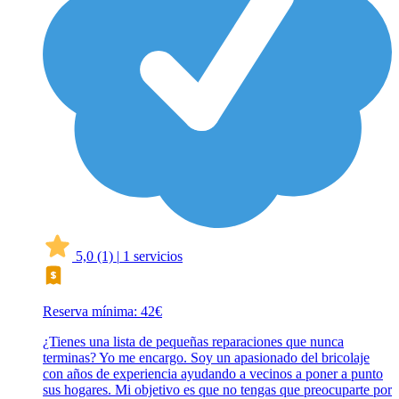
5,0
(1)
|
1 servicios
Reserva mínima: 42€
¿Tienes una lista de pequeñas reparaciones que nunca
terminas? Yo me encargo. Soy un apasionado del bricolaje
con años de experiencia ayudando a vecinos a poner a punto
sus hogares. Mi objetivo es que no tengas que preocuparte por