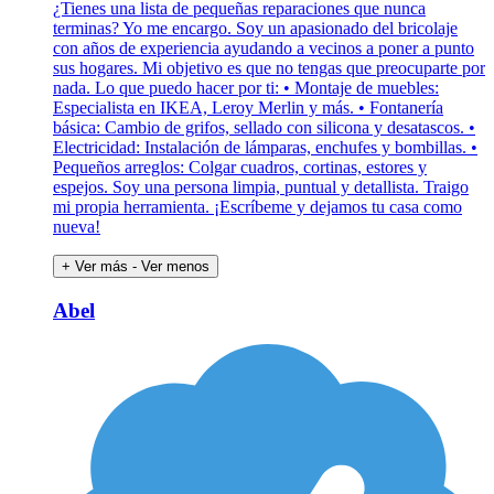
¿Tienes una lista de pequeñas reparaciones que nunca
terminas? Yo me encargo. Soy un apasionado del bricolaje
con años de experiencia ayudando a vecinos a poner a punto
sus hogares. Mi objetivo es que no tengas que preocuparte por
nada. Lo que puedo hacer por ti: • Montaje de muebles:
Especialista en IKEA, Leroy Merlin y más. • Fontanería
básica: Cambio de grifos, sellado con silicona y desatascos. •
Electricidad: Instalación de lámparas, enchufes y bombillas. •
Pequeños arreglos: Colgar cuadros, cortinas, estores y
espejos. Soy una persona limpia, puntual y detallista. Traigo
mi propia herramienta. ¡Escríbeme y dejamos tu casa como
nueva!
+ Ver más
- Ver menos
Abel