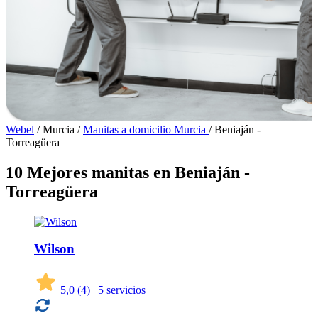
Webel
/
Murcia
/
Manitas a domicilio Murcia
/
Beniaján -
Torreagüera
10 Mejores manitas en Beniaján -
Torreagüera
Wilson
5,0
(4)
|
5 servicios