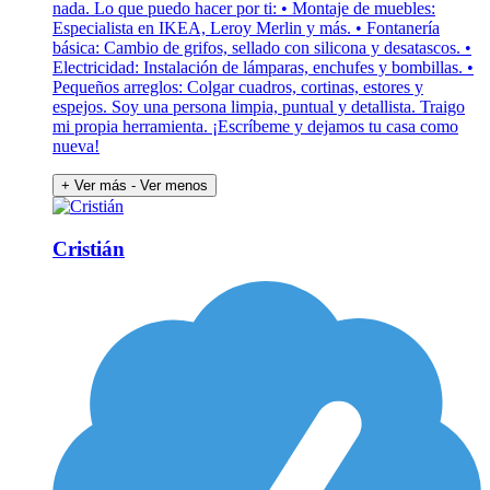
nada. Lo que puedo hacer por ti: • Montaje de muebles:
Especialista en IKEA, Leroy Merlin y más. • Fontanería
básica: Cambio de grifos, sellado con silicona y desatascos. •
Electricidad: Instalación de lámparas, enchufes y bombillas. •
Pequeños arreglos: Colgar cuadros, cortinas, estores y
espejos. Soy una persona limpia, puntual y detallista. Traigo
mi propia herramienta. ¡Escríbeme y dejamos tu casa como
nueva!
+ Ver más
- Ver menos
Cristián