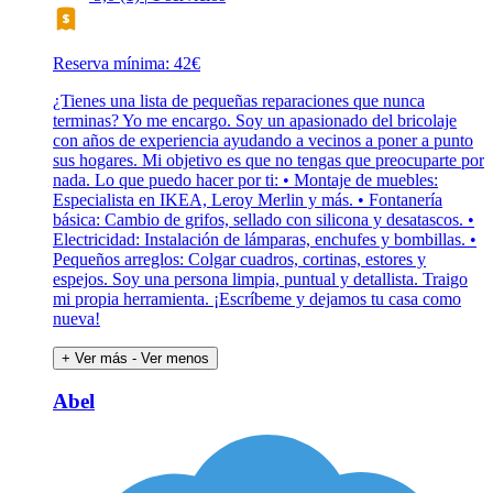
Reserva mínima: 42€
¿Tienes una lista de pequeñas reparaciones que nunca
terminas? Yo me encargo. Soy un apasionado del bricolaje
con años de experiencia ayudando a vecinos a poner a punto
sus hogares. Mi objetivo es que no tengas que preocuparte por
nada. Lo que puedo hacer por ti: • Montaje de muebles:
Especialista en IKEA, Leroy Merlin y más. • Fontanería
básica: Cambio de grifos, sellado con silicona y desatascos. •
Electricidad: Instalación de lámparas, enchufes y bombillas. •
Pequeños arreglos: Colgar cuadros, cortinas, estores y
espejos. Soy una persona limpia, puntual y detallista. Traigo
mi propia herramienta. ¡Escríbeme y dejamos tu casa como
nueva!
+ Ver más
- Ver menos
Abel