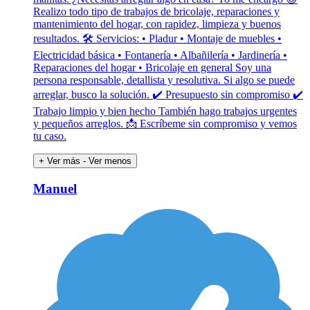
Realizo todo tipo de trabajos de bricolaje, reparaciones y
mantenimiento del hogar, con rapidez, limpieza y buenos
resultados. 🛠 Servicios: • Pladur • Montaje de muebles •
Electricidad básica • Fontanería • Albañilería • Jardinería •
Reparaciones del hogar • Bricolaje en general Soy una
persona responsable, detallista y resolutiva. Si algo se puede
arreglar, busco la solución. ✔ Presupuesto sin compromiso ✔
Trabajo limpio y bien hecho También hago trabajos urgentes
y pequeños arreglos. 📩 Escríbeme sin compromiso y vemos
tu caso.
+ Ver más
- Ver menos
Manuel