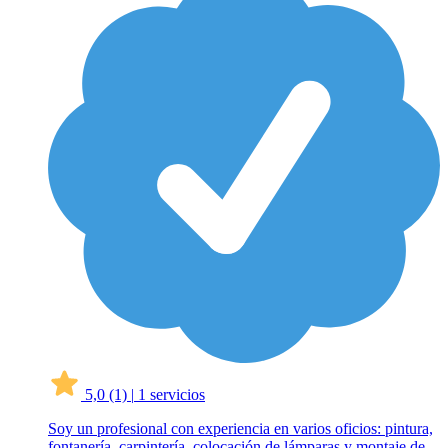
5,0
(1)
|
1 servicios
Soy un profesional con experiencia en varios oficios: pintura,
fontanería, carpintería, colocación de lámparas y montaje de