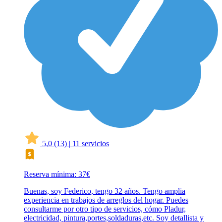
5,0
(13)
|
11 servicios
Reserva mínima: 37€
Buenas, soy Federico, tengo 32 años. Tengo amplia
experiencia en trabajos de arreglos del hogar. Puedes
consultarme por otro tipo de servicios, cómo Pladur,
electricidad, pintura,portes,soldaduras,etc. Soy detallista y