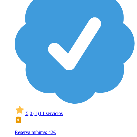
5,0
(1)
|
1 servicios
Reserva mínima: 42€