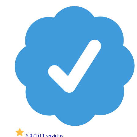
5,0
(1)
|
1 servicios