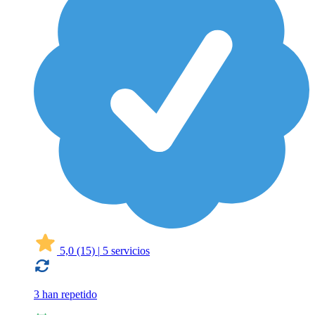
5,0
(15)
|
5 servicios
3 han repetido