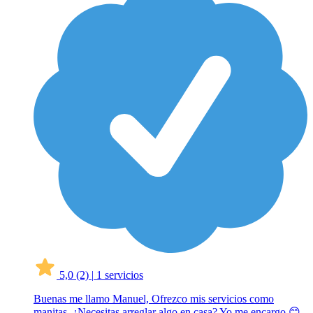
5,0
(2)
|
1 servicios
Buenas me llamo Manuel, Ofrezco mis servicios como
manitas. ¿Necesitas arreglar algo en casa? Yo me encargo 😊