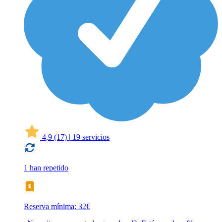
4,9
(17)
|
19 servicios
1 han repetido
Reserva mínima: 32€