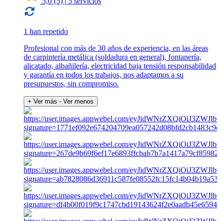
5,0
(5)
|
5 servicios
1 han repetido
Profesional con más de 30 años de experiencia, en las áreas
de carpintería metálica (soldadura en general), fontanería,
alicatado, albañilería, electricidad baja tensión responsabilidad
y garantía en todos los trabajos, nos adaptamos a su
presupuestos, sin compromiso.
+ Ver más
- Ver menos