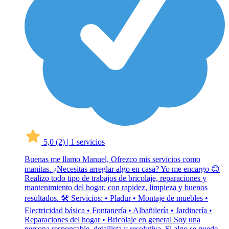
5,0
(2)
|
1 servicios
Buenas me llamo Manuel, Ofrezco mis servicios como
manitas. ¿Necesitas arreglar algo en casa? Yo me encargo 😊
Realizo todo tipo de trabajos de bricolaje, reparaciones y
mantenimiento del hogar, con rapidez, limpieza y buenos
resultados. 🛠 Servicios: • Pladur • Montaje de muebles •
Electricidad básica • Fontanería • Albañilería • Jardinería •
Reparaciones del hogar • Bricolaje en general Soy una
persona responsable, detallista y resolutiva. Si algo se puede