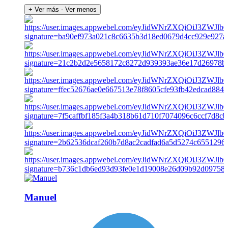
+ Ver más
- Ver menos
Manuel