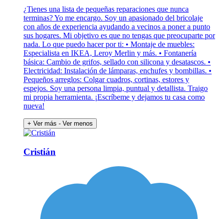
¿Tienes una lista de pequeñas reparaciones que nunca
terminas? Yo me encargo. Soy un apasionado del bricolaje
con años de experiencia ayudando a vecinos a poner a punto
sus hogares. Mi objetivo es que no tengas que preocuparte por
nada. Lo que puedo hacer por ti: • Montaje de muebles:
Especialista en IKEA, Leroy Merlin y más. • Fontanería
básica: Cambio de grifos, sellado con silicona y desatascos. •
Electricidad: Instalación de lámparas, enchufes y bombillas. •
Pequeños arreglos: Colgar cuadros, cortinas, estores y
espejos. Soy una persona limpia, puntual y detallista. Traigo
mi propia herramienta. ¡Escríbeme y dejamos tu casa como
nueva!
+ Ver más
- Ver menos
Cristián