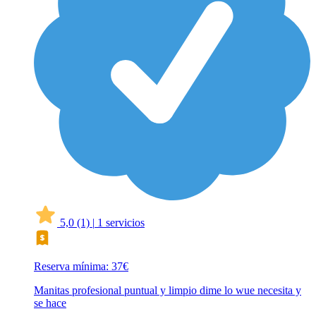
5,0
(1)
|
1 servicios
Reserva mínima: 37€
Manitas profesional puntual y limpio dime lo wue necesita y
se hace