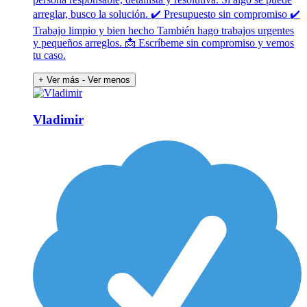
arreglar, busco la solución. ✔ Presupuesto sin compromiso ✔
Trabajo limpio y bien hecho También hago trabajos urgentes
y pequeños arreglos. 📩 Escríbeme sin compromiso y vemos
tu caso.
+ Ver más
- Ver menos
Vladimir