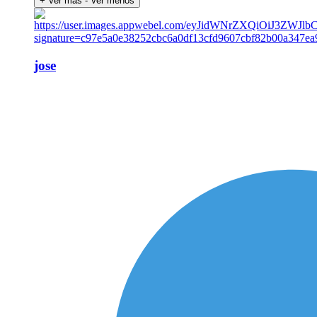
+ Ver más
- Ver menos
jose