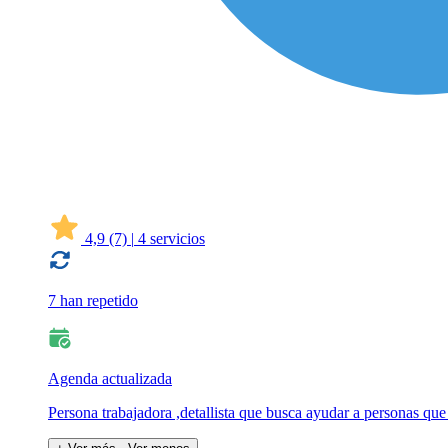
4,9
(7)
|
4 servicios
7 han repetido
Agenda actualizada
Persona trabajadora ,detallista que busca ayudar a personas q