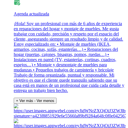
Agenda actualizada
¡Hola! Soy un profesional con más de 6 años de experiencia
en reparaciones del hogar y montaje de muebles. Me gusta
trabajar con cuidado, precisión y respeto por el espacio del
cliente, asegurando siempre un resultado limpio y de calidad.
Estoy especializado en: • Montaje de muebles (IKEA,
armarios, cocinas, sofás, estanterías…) • Reparaciones del
hogar (puertas, cajones, bisagras, pomos, ruedas…) •
Instalaciones en pared (TV, estanterías, cortinas, cuadros,
espejos…) • Montaje y desmontaje de muebles para
mudanzas • Pequeños trabajos de carpintería y bricolaje
Trabajo de forma organizada, puntual y responsable. Mi
objetivo es que el cliente quede tranquilo sabiendo que su
casa está en manos de un profesional que cuida cada detalle y
entrega un trabajo bien hecho.
+ Ver más
- Ver menos