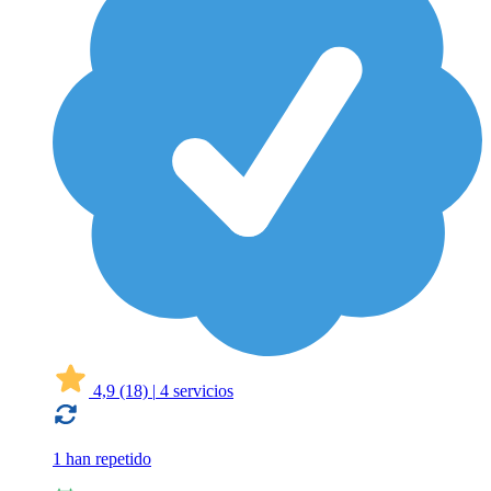
4,9
(18)
|
4 servicios
1 han repetido