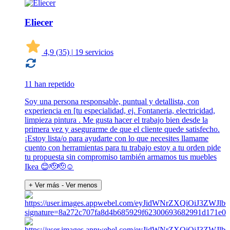
Eliecer
4,9
(35)
|
19 servicios
11 han repetido
Soy una persona responsable, puntual y detallista, con
experiencia en [tu especialidad, ej. Fontaneria, electricidad,
limpieza pintura . Me gusta hacer el trabajo bien desde la
primera vez y asegurarme de que el cliente quede satisfecho.
¡Estoy lista/o para ayudarte con lo que necesites llamame
cuento con herramientas para tu trabajo estoy a tu orden pide
tu propuesta sin compromiso también armamos tus muebles
Ikea 😊🫡🫡☺️
+ Ver más
- Ver menos