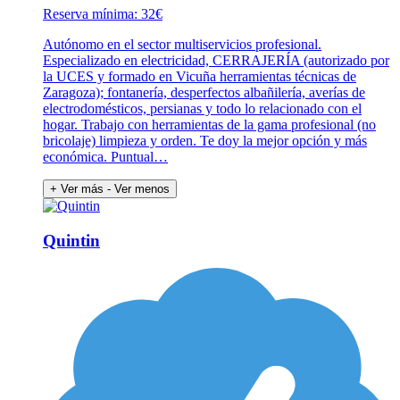
Reserva mínima: 32€
Autónomo en el sector multiservicios profesional.
Especializado en electricidad, CERRAJERÍA (autorizado por
la UCES y formado en Vicuña herramientas técnicas de
Zaragoza); fontanería, desperfectos albañilería, averías de
electrodomésticos, persianas y todo lo relacionado con el
hogar. Trabajo con herramientas de la gama profesional (no
bricolaje) limpieza y orden. Te doy la mejor opción y más
económica. Puntual…
+ Ver más
- Ver menos
Quintin