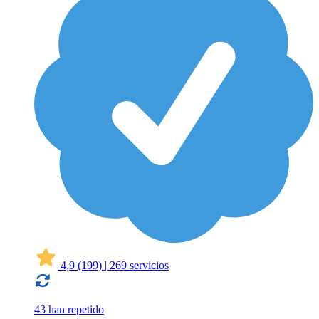
4,9
(199)
|
269 servicios
43 han repetido