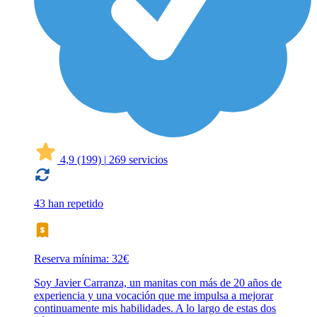
4,9
(199)
|
269 servicios
43 han repetido
Reserva mínima: 32€
Soy Javier Carranza, un manitas con más de 20 años de
experiencia y una vocación que me impulsa a mejorar
continuamente mis habilidades. A lo largo de estas dos