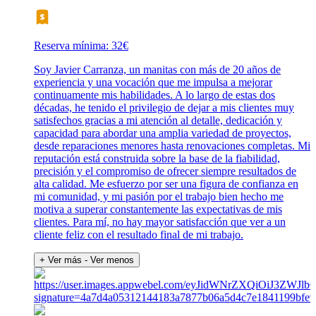
Reserva mínima: 32€
Soy Javier Carranza, un manitas con más de 20 años de
experiencia y una vocación que me impulsa a mejorar
continuamente mis habilidades. A lo largo de estas dos
décadas, he tenido el privilegio de dejar a mis clientes muy
satisfechos gracias a mi atención al detalle, dedicación y
capacidad para abordar una amplia variedad de proyectos,
desde reparaciones menores hasta renovaciones completas. Mi
reputación está construida sobre la base de la fiabilidad,
precisión y el compromiso de ofrecer siempre resultados de
alta calidad. Me esfuerzo por ser una figura de confianza en
mi comunidad, y mi pasión por el trabajo bien hecho me
motiva a superar constantemente las expectativas de mis
clientes. Para mí, no hay mayor satisfacción que ver a un
cliente feliz con el resultado final de mi trabajo.
+ Ver más
- Ver menos