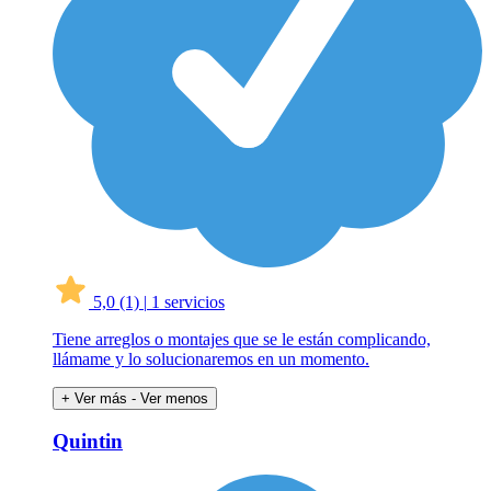
5,0
(1)
|
1 servicios
Tiene arreglos o montajes que se le están complicando,
llámame y lo solucionaremos en un momento.
+ Ver más
- Ver menos
Quintin