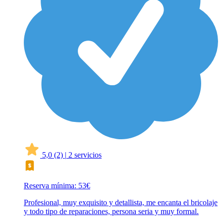
5,0
(2)
|
2 servicios
Reserva mínima: 53€
Profesional, muy exquisito y detallista, me encanta el bricolaje
y todo tipo de reparaciones, persona seria y muy formal.