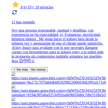
4,9
(35)
|
19 servicios
11 han repetido
Soy una persona responsable, puntual y detallista, con
experiencia en [tu especialidad, ej. Fontaneria, electricidad,
limpieza pintura . Me gusta hacer el trabajo bien desde la
primera vez y asegurarme de que el cliente quede satisfecho.
¡Estoy lista/o para ayudarte con lo que necesites llamame
cuento con herramientas para tu trabajo estoy a tu orden pide
tu propuesta sin compromiso también armamos tus muebles
Ikea 😊🫡🫡☺️
+ Ver más
- Ver menos