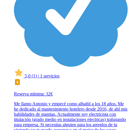
5,0
(1)
|
1 servicios
Reserva mínima: 32€
Me llamo Antonio y empecé como albañil a los 18 años. Me
he dedicado al mantenimiento hotelero desde 2016, de ahí mis
habilidades de manitas. Actualmente soy electricista con
titulación (grado medio en instalaciones electricas) trabajando
para empresa. Si necesitas alguien para los arreglos de tu
vivienda yo te puedo asesorar y en el mejor de los casos