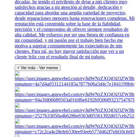
décadas, he tenido el privilegio de dejar a mis clientes muy
satisfechos gracias a mi atención al detalle, dedicación y
capacidad para abordar una amplia variedad de proyectos,
desde reparaciones menores hasta renovaciones completas. Mi
reputación está construida sobre la base de la fiabilidad,
precisión y el compromiso de ofrecer siempre resultados de
alta calidad. Me esfuerzo por ser una figura de confianza en
mi comunidad, y mi pasión por el trabajo bien hecho me
motiva a superar constantemente las expectativas de mis
clientes. Para mí, no hay mayor satisfacción que ver a un
cliente feliz con el resultado final de mi trabajo.
+ Ver más
- Ver menos