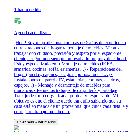
1 han repetido
Agenda actualizada
¡Hola! Soy un profesional con más de 6 años de experiencia
en reparaciones del hogar y montaje de muebles. Me gusta
trabajar con cuidado, precisión y respeto por el espacio del
cliente, asegurando siempre un resultado limpio y de calidad.
Estoy especializado en: • Montaje de muebles (IKEA,
armarios, cocinas, sofás, estanterías…) • Reparaciones del
hogar (puertas, cajones, bisagras, pomos, ruedas…) •
Instalaciones en pared (TV, estanterías, cortinas, cuadros,
espejos…) • Montaje y desmontaje de muebles para
mudanzas • Pequeños trabajos de carpintería y bricolaje
Trabajo de forma organizada, puntual y responsable. Mi
objetivo es que el cliente quede tranquilo sabiendo que su
casa está en manos de un profesional que cuida cada detalle y
entrega un trabajo bien hecho.
+ Ver más
- Ver menos