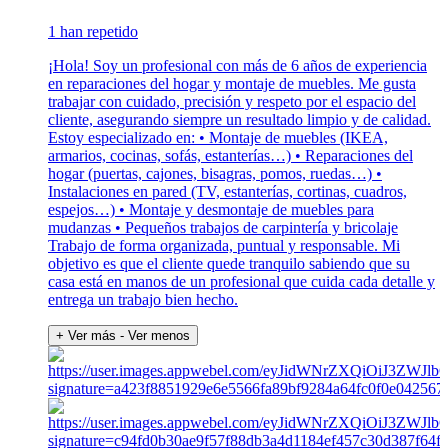
1 han repetido
¡Hola! Soy un profesional con más de 6 años de experiencia
en reparaciones del hogar y montaje de muebles. Me gusta
trabajar con cuidado, precisión y respeto por el espacio del
cliente, asegurando siempre un resultado limpio y de calidad.
Estoy especializado en: • Montaje de muebles (IKEA,
armarios, cocinas, sofás, estanterías…) • Reparaciones del
hogar (puertas, cajones, bisagras, pomos, ruedas…) •
Instalaciones en pared (TV, estanterías, cortinas, cuadros,
espejos…) • Montaje y desmontaje de muebles para
mudanzas • Pequeños trabajos de carpintería y bricolaje
Trabajo de forma organizada, puntual y responsable. Mi
objetivo es que el cliente quede tranquilo sabiendo que su
casa está en manos de un profesional que cuida cada detalle y
entrega un trabajo bien hecho.
+ Ver más
- Ver menos