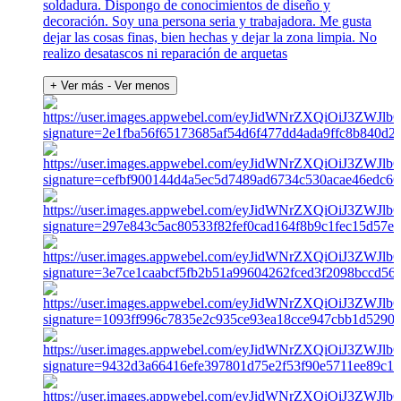
soldadura. Dispongo de conocimientos de diseño y
decoración. Soy una persona seria y trabajadora. Me gusta
dejar las cosas finas, bien hechas y dejar la zona limpia. No
realizo desatascos ni reparación de arquetas
+ Ver más
- Ver menos