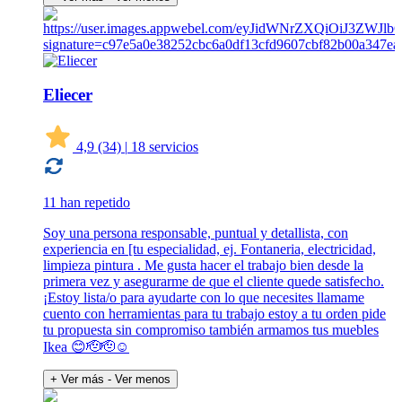
Eliecer
4,9
(34)
|
18 servicios
11 han repetido
Soy una persona responsable, puntual y detallista, con
experiencia en [tu especialidad, ej. Fontaneria, electricidad,
limpieza pintura . Me gusta hacer el trabajo bien desde la
primera vez y asegurarme de que el cliente quede satisfecho.
¡Estoy lista/o para ayudarte con lo que necesites llamame
cuento con herramientas para tu trabajo estoy a tu orden pide
tu propuesta sin compromiso también armamos tus muebles
Ikea 😊🫡🫡☺️
+ Ver más
- Ver menos