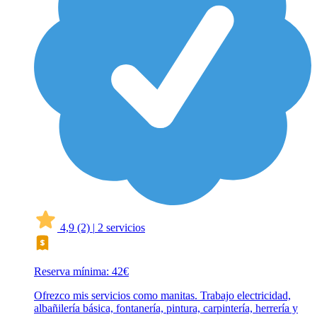
4,9
(2)
|
2 servicios
Reserva mínima: 42€
Ofrezco mis servicios como manitas. Trabajo electricidad,
albañilería básica, fontanería, pintura, carpintería, herrería y