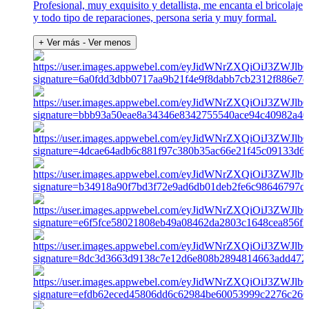
Profesional, muy exquisito y detallista, me encanta el bricolaje
y todo tipo de reparaciones, persona seria y muy formal.
+ Ver más
- Ver menos