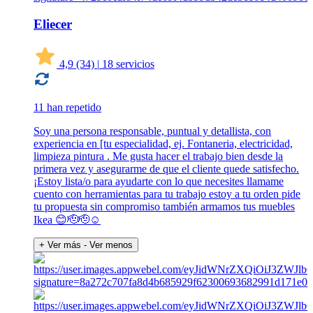
Eliecer
4,9
(34)
|
18 servicios
11 han repetido
Soy una persona responsable, puntual y detallista, con
experiencia en [tu especialidad, ej. Fontaneria, electricidad,
limpieza pintura . Me gusta hacer el trabajo bien desde la
primera vez y asegurarme de que el cliente quede satisfecho.
¡Estoy lista/o para ayudarte con lo que necesites llamame
cuento con herramientas para tu trabajo estoy a tu orden pide
tu propuesta sin compromiso también armamos tus muebles
Ikea 😊🫡🫡☺️
+ Ver más
- Ver menos