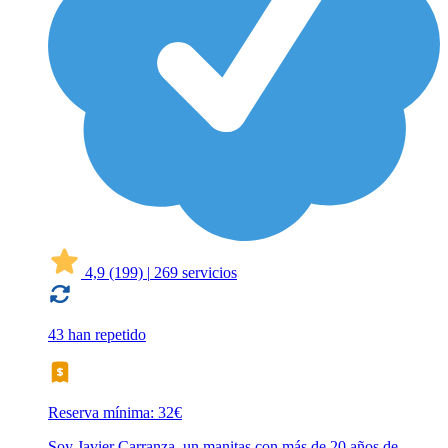
4,9
(199)
|
269 servicios
43 han repetido
Reserva mínima: 32€
Soy Javier Carranza, un manitas con más de 20 años de