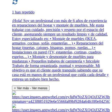
1 han repetido
¡Hola! Soy un profesional con más de 6 años de experiencia
en reparaciones del hogar y montaje de muebles. Me gusta
trabajar con cuidado, precisión y respeto por el espacio del
cliente, asegurando siempre un resultado limpio y de calidad.
Estoy especializado en: • Montaje de muebles (IKEA,
armarios, cocinas, sofás, estanterías…) • Reparaciones del
hogar (puertas, cajones, bisagras, pomos, ruedas…) •
Instalaciones en pared (TV, estanterías, cortinas, cuadros,
espejos…) • Montaje y desmontaje de muebles para
mudanzas • Pequeños trabajos de carpintería y bricolaje
Trabajo de forma organizada, puntual y responsable. Mi
objetivo es que el cliente quede tranquilo sabiendo que su
casa está en manos de un profesional que cuida cada detalle y
entrega un trabajo bien hecho.
+ Ver más
- Ver menos