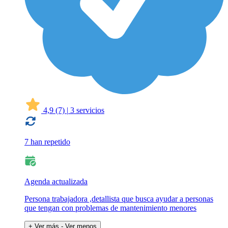
4,9
(7)
|
3 servicios
7 han repetido
Agenda actualizada
Persona trabajadora ,detallista que busca ayudar a personas
que tengan con problemas de mantenimiento menores
+ Ver más
- Ver menos