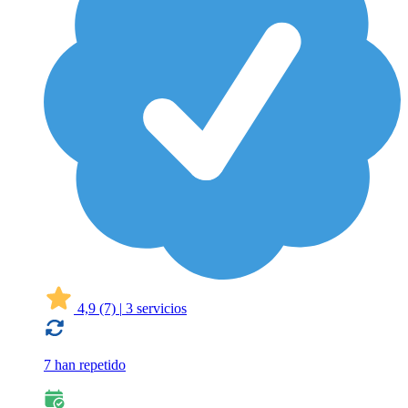
4,9
(7)
|
3 servicios
7 han repetido