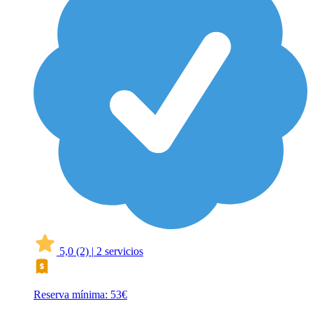
5,0
(2)
|
2 servicios
Reserva mínima: 53€