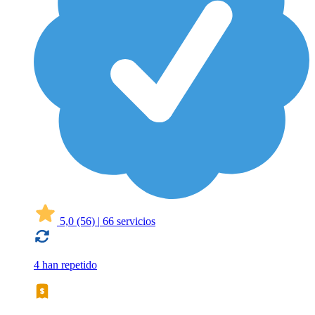
5,0
(56)
|
66 servicios
4 han repetido