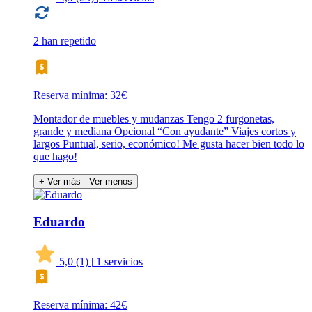
2 han repetido
Reserva mínima: 32€
Montador de muebles y mudanzas Tengo 2 furgonetas,
grande y mediana Opcional “Con ayudante” Viajes cortos y
largos Puntual, serio, económico! Me gusta hacer bien todo lo
que hago!
+ Ver más
- Ver menos
Eduardo
5,0
(1)
|
1 servicios
Reserva mínima: 42€