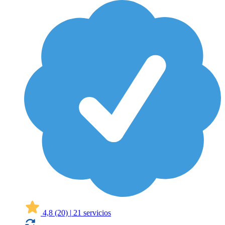
4,8
(20)
|
21 servicios