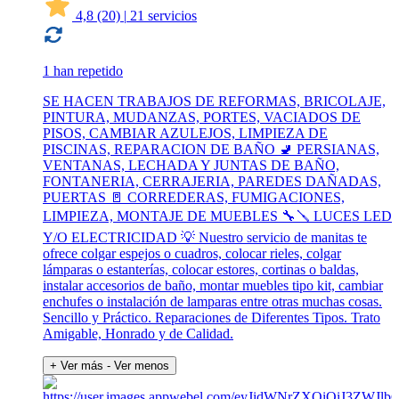
4,8
(20)
|
21 servicios
1 han repetido
SE HACEN TRABAJOS DE REFORMAS, BRICOLAJE,
PINTURA, MUDANZAS, PORTES, VACIADOS DE
PISOS, CAMBIAR AZULEJOS, LIMPIEZA DE
PISCINAS, REPARACION DE BAÑO 🚽 PERSIANAS,
VENTANAS, LECHADA Y JUNTAS DE BAÑO,
FONTANERIA, CERRAJERIA, PAREDES DAÑADAS,
PUERTAS 🚪 CORREDERAS, FUMIGACIONES,
LIMPIEZA, MONTAJE DE MUEBLES 🔧🪛 LUCES LED
Y/O ELECTRICIDAD 💡 Nuestro servicio de manitas te
ofrece colgar espejos o cuadros, colocar rieles, colgar
lámparas o estanterías, colocar estores, cortinas o baldas,
instalar accesorios de baño, montar muebles tipo kit, cambiar
enchufes o instalación de lamparas entre otras muchas cosas.
Sencillo y Práctico. Reparaciones de Diferentes Tipos. Trato
Amigable, Honrado y de Calidad.
+ Ver más
- Ver menos