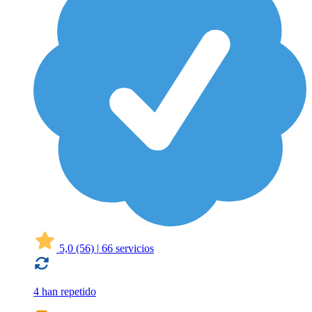
5,0
(56)
|
66 servicios
4 han repetido