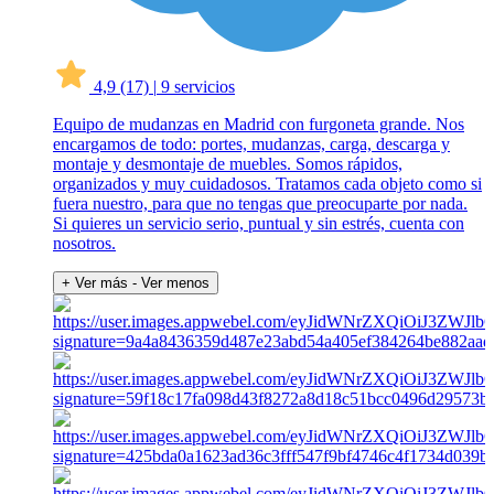
4,9
(17)
|
9 servicios
Equipo de mudanzas en Madrid con furgoneta grande. Nos
encargamos de todo: portes, mudanzas, carga, descarga y
montaje y desmontaje de muebles. Somos rápidos,
organizados y muy cuidadosos. Tratamos cada objeto como si
fuera nuestro, para que no tengas que preocuparte por nada.
Si quieres un servicio serio, puntual y sin estrés, cuenta con
nosotros.
+ Ver más
- Ver menos