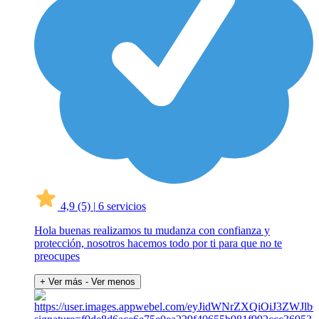
4,9
(5)
|
6 servicios
Hola buenas realizamos tu mudanza con confianza y
protección, nosotros hacemos todo por ti para que no te
preocupes
+ Ver más
- Ver menos