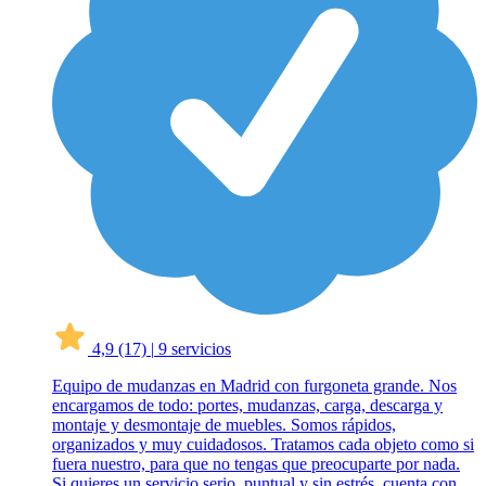
4,9
(17)
|
9 servicios
Equipo de mudanzas en Madrid con furgoneta grande. Nos
encargamos de todo: portes, mudanzas, carga, descarga y
montaje y desmontaje de muebles. Somos rápidos,
organizados y muy cuidadosos. Tratamos cada objeto como si
fuera nuestro, para que no tengas que preocuparte por nada.
Si quieres un servicio serio, puntual y sin estrés, cuenta con