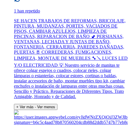
1 han repetido
SE HACEN TRABAJOS DE REFORMAS, BRICOLAJE,
PINTURA, MUDANZAS, PORTES, VACIADOS DE
PISOS, CAMBIAR AZULEJOS, LIMPIEZA DE
PISCINAS, REPARACION DE BAÑO 🚽 PERSIANAS,
VENTANAS, LECHADA Y JUNTAS DE BAÑO,
FONTANERIA, CERRAJERIA, PAREDES DAÑADAS,
PUERTAS 🚪 CORREDERAS, FUMIGACIONES,
LIMPIEZA, MONTAJE DE MUEBLES 🔧🪛 LUCES LED
Y/O ELECTRICIDAD 💡 Nuestro servicio de manitas te
ofrece colgar espejos o cuadros, colocar rieles, colgar
lámparas o estanterías, colocar estores, cortinas o baldas,
instalar accesorios de baño, montar muebles tipo kit, cambiar
enchufes o instalación de lamparas entre otras muchas cosas.
Sencillo y Práctico. Reparaciones de Diferentes Tipos. Trato
Amigable, Honrado y de Calidad.
+ Ver más
- Ver menos