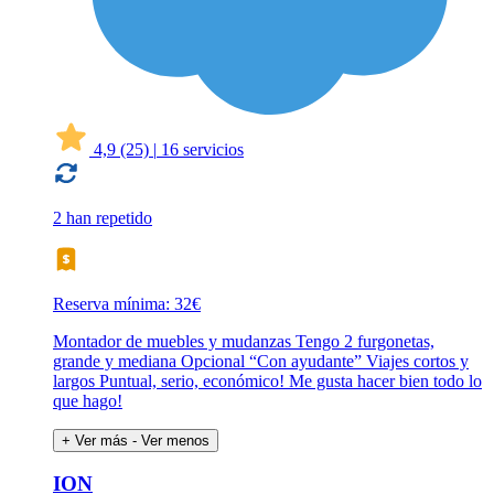
4,9
(25)
|
16 servicios
2 han repetido
Reserva mínima: 32€
Montador de muebles y mudanzas Tengo 2 furgonetas,
grande y mediana Opcional “Con ayudante” Viajes cortos y
largos Puntual, serio, económico! Me gusta hacer bien todo lo
que hago!
+ Ver más
- Ver menos
ION