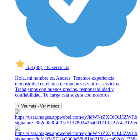
4,8
(38)
|
34 servicios
Hola, mi nombre es, Andres. Tenemos experiencia
demostrable en el área de mudanzas y otros servicios.
Trabajamos con buenos precios, responsabilidad y
confiabilidad. Tu carga está segura con nosotros.
+ Ver más
- Ver menos