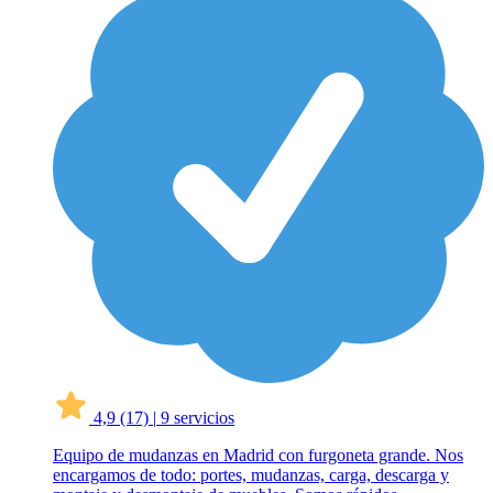
4,9
(17)
|
9 servicios
Equipo de mudanzas en Madrid con furgoneta grande. Nos
encargamos de todo: portes, mudanzas, carga, descarga y