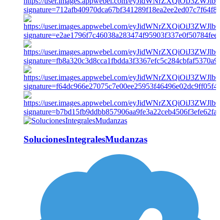
SolucionesIntegralesMudanzas