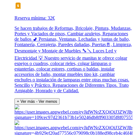
Reserva mínima: 32€
Se hacen trabajos de Reformas, Bricolaje, Pintura, Mudanzas,
Portes y Vaciados de pisos, Cambiar azulejos, Reparaciones
de baños 🚽 Persianas, Ventanas, Lechadas y juntas de baño,
Fontanería, Cerrajeria, Paredes dañadas, Puertas🚪, Limpieza,
Desmontaje y Montaje de Muebles 🔧🪛 Luces Led y
Electricidad 💡 Nuestro servicio de manitas te ofrece colgar
espejos o cuadros, colocar rieles, colgar lámparas o
estanterías, colocar estores, cortinas o baldas, instalar
accesorios de baño, montar muebles tipo kit, cambiar
enchufes o instalación de lamparas entre otras muchas cosas.
Sencillo y Práctico. Reparaciones de Diferentes Tipos. Trato
Amigable, Honrado y de Calidad.
+ Ver más
- Ver menos