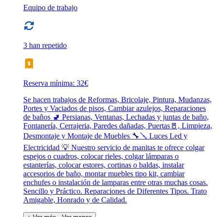
Equipo de trabajo
3 han repetido
Reserva mínima: 32€
Se hacen trabajos de Reformas, Bricolaje, Pintura, Mudanzas,
Portes y Vaciados de pisos, Cambiar azulejos, Reparaciones
de baños 🚽 Persianas, Ventanas, Lechadas y juntas de baño,
Fontanería, Cerrajeria, Paredes dañadas, Puertas🚪, Limpieza,
Desmontaje y Montaje de Muebles 🔧🪛 Luces Led y
Electricidad 💡 Nuestro servicio de manitas te ofrece colgar
espejos o cuadros, colocar rieles, colgar lámparas o
estanterías, colocar estores, cortinas o baldas, instalar
accesorios de baño, montar muebles tipo kit, cambiar
enchufes o instalación de lamparas entre otras muchas cosas.
Sencillo y Práctico. Reparaciones de Diferentes Tipos. Trato
Amigable, Honrado y de Calidad.