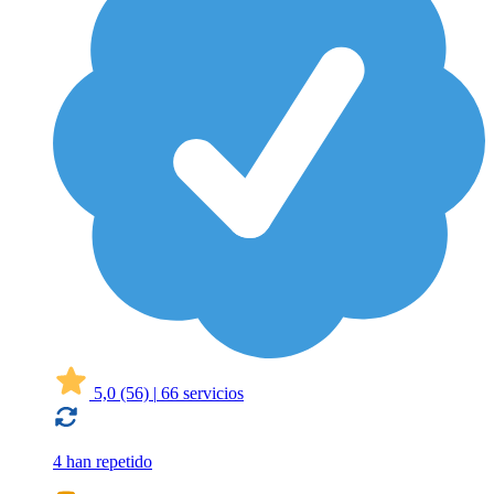
5,0
(56)
|
66 servicios
4 han repetido