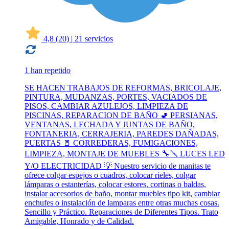
4,8
(20)
|
21 servicios
1 han repetido
SE HACEN TRABAJOS DE REFORMAS, BRICOLAJE,
PINTURA, MUDANZAS, PORTES, VACIADOS DE
PISOS, CAMBIAR AZULEJOS, LIMPIEZA DE
PISCINAS, REPARACION DE BAÑO 🚽 PERSIANAS,
VENTANAS, LECHADA Y JUNTAS DE BAÑO,
FONTANERIA, CERRAJERIA, PAREDES DAÑADAS,
PUERTAS 🚪 CORREDERAS, FUMIGACIONES,
LIMPIEZA, MONTAJE DE MUEBLES 🔧🪛 LUCES LED
Y/O ELECTRICIDAD 💡 Nuestro servicio de manitas te
ofrece colgar espejos o cuadros, colocar rieles, colgar
lámparas o estanterías, colocar estores, cortinas o baldas,
instalar accesorios de baño, montar muebles tipo kit, cambiar
enchufes o instalación de lamparas entre otras muchas cosas.
Sencillo y Práctico. Reparaciones de Diferentes Tipos. Trato
Amigable, Honrado y de Calidad.