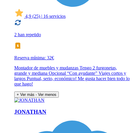
4,9
(25)
|
16 servicios
2 han repetido
Reserva mínima: 32€
Montador de muebles y mudanzas Tengo 2 furgonetas,
grande y mediana Opcional “Con ayudante” Viajes cortos y
largos Puntual, serio, económico! Me gusta hacer bien todo lo
que hago!
+ Ver más
- Ver menos
JONATHAN