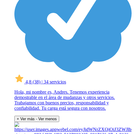
4,8
(38)
|
34 servicios
Hola, mi nombre es, Andres. Tenemos experiencia
demostrable en el área de mudanzas y otros servicios.
Trabajamos con buenos precios, responsabilidad y
confiabilidad. Tu carga está segura con nosotros.
+ Ver más
- Ver menos