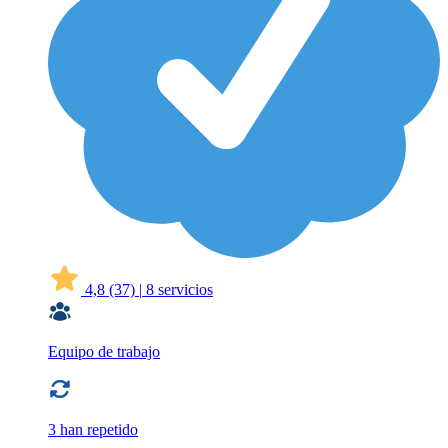
4,8
(37)
|
8 servicios
Equipo de trabajo
3 han repetido