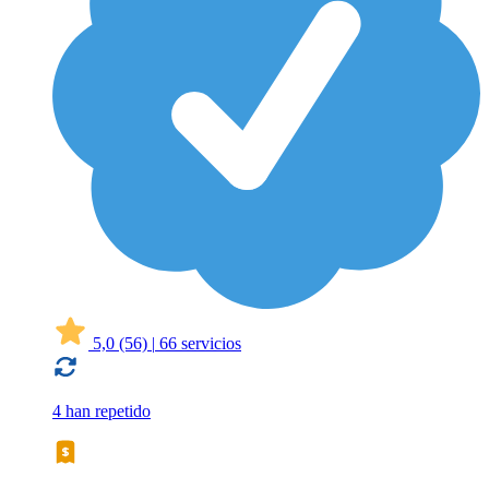
5,0
(56)
|
66 servicios
4 han repetido