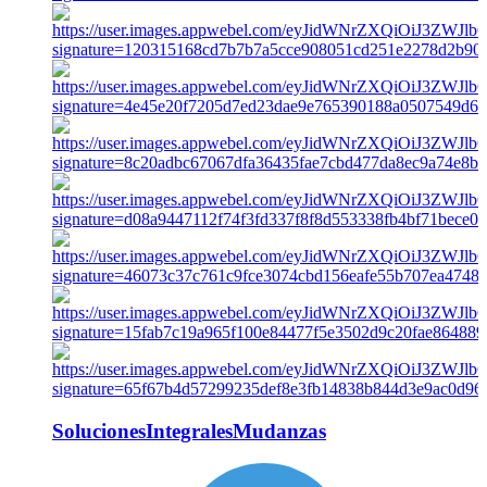
SolucionesIntegralesMudanzas