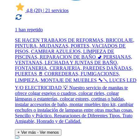
4,8
(20)
|
21 servicios
1 han repetido
SE HACEN TRABAJOS DE REFORMAS, BRICOLAJE,
PINTURA, MUDANZAS, PORTES, VACIADOS DE
PISOS, CAMBIAR AZULEJOS, LIMPIEZA DE
PISCINAS, REPARACION DE BAÑO 🚽 PERSIANAS,
VENTANAS, LECHADA Y JUNTAS DE BAÑO,
FONTANERIA, CERRAJERIA, PAREDES DAÑADAS,
PUERTAS 🚪 CORREDERAS, FUMIGACIONES,
LIMPIEZA, MONTAJE DE MUEBLES 🔧🪛 LUCES LED
Y/O ELECTRICIDAD 💡 Nuestro servicio de manitas te
ofrece colgar espejos o cuadros, colocar rieles, colgar
lámparas o estanterías, colocar estores, cortinas o baldas,
instalar accesorios de baño, montar muebles tipo kit, cambiar
enchufes o instalación de lamparas entre otras muchas cosas.
Sencillo y Práctico. Reparaciones de Diferentes Tipos. Trato
Amigable, Honrado y de Calidad.
+ Ver más
- Ver menos