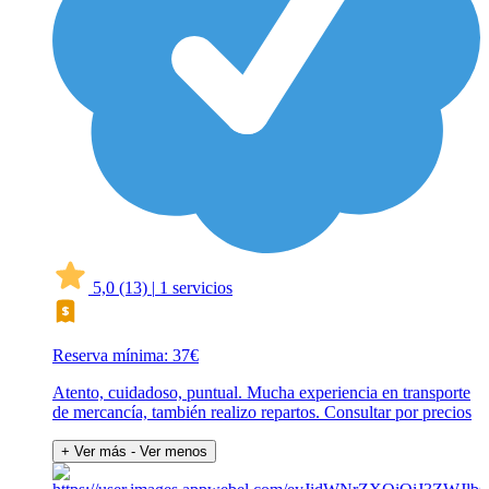
5,0
(13)
|
1 servicios
Reserva mínima: 37€
Atento, cuidadoso, puntual. Mucha experiencia en transporte
de mercancía, también realizo repartos. Consultar por precios
+ Ver más
- Ver menos