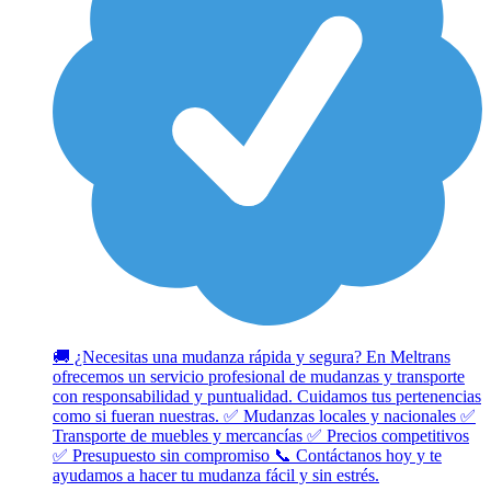
🚚 ¿Necesitas una mudanza rápida y segura? En Meltrans
ofrecemos un servicio profesional de mudanzas y transporte
con responsabilidad y puntualidad. Cuidamos tus pertenencias
como si fueran nuestras. ✅ Mudanzas locales y nacionales ✅
Transporte de muebles y mercancías ✅ Precios competitivos
✅ Presupuesto sin compromiso 📞 Contáctanos hoy y te
ayudamos a hacer tu mudanza fácil y sin estrés.