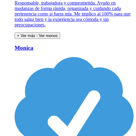
Responsable, trabajadora y comprometida. Ayudo en
mudanzas de forma rápida, organizada y cuidando cada
pertenencia como si fuera mía. Me implico al 100% para que
todo salga bien y la experiencia sea cómoda y sin
preocupaciones.
+ Ver más
- Ver menos
Monica