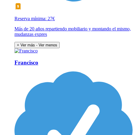
Reserva mínima: 27€
Más de 20 años repartiendo mobiliario y montando el mismo,
mudanzas expres
+ Ver más
- Ver menos
Francisco