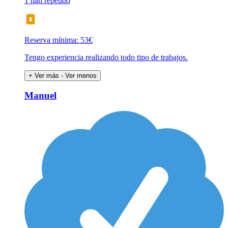
1 han repetido
Reserva mínima: 53€
Tengo experiencia realizando todo tipo de trabajos.
+ Ver más
- Ver menos
Manuel