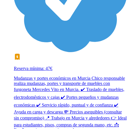
Reserva mínima: 47€
Mudanzas y portes económicos en Murcia Chico responsable
realiza mudanzas, portes y transporte de muebles con
furgoneta Mercedes Vito en Murcia. ✔️ Traslado de muebles,
electrodomésticos y cajas ✔️ Portes pequeños y mudanzas
económicas ✔️ Servicio rápido, puntual y de confianza ✔️
Ayuda en carga y descarga 💸 Precios asequibles (consultar
sin compromiso) 📍 Trabajo en Murcia y alrededores 👉 Ideal
para estudiantes, pisos, compras de segunda mano, etc. 📩