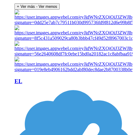
+ Ver más
- Ver menos
EL