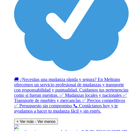
🚚 ¿Necesitas una mudanza rápida y segura? En Meltrans
ofrecemos un servicio profesional de mudanzas y transporte
con responsabilidad y puntualidad. Cuidamos tus pertenencias
como si fueran nuestras. ✅ Mudanzas locales y nacionales ✅
Transporte de muebles y mercancías ✅ Precios competitivos
✅ Presupuesto sin compromiso 📞 Contáctanos hoy y te
ayudamos a hacer tu mudanza fácil y sin estrés.
+ Ver más
- Ver menos