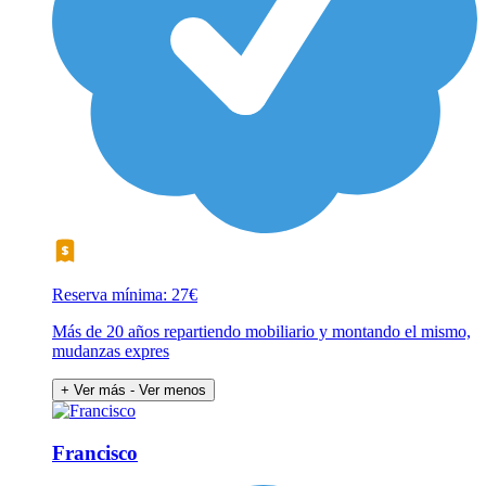
Reserva mínima: 27€
Más de 20 años repartiendo mobiliario y montando el mismo,
mudanzas expres
+ Ver más
- Ver menos
Francisco