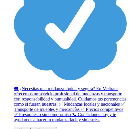
🚚 ¿Necesitas una mudanza rápida y segura? En Meltrans
ofrecemos un servicio profesional de mudanzas y transporte
con responsabilidad y puntualidad. Cuidamos tus pertenencias
como si fueran nuestras. ✅ Mudanzas locales y nacionales ✅
Transporte de muebles y mercancías ✅ Precios competitivos
✅ Presupuesto sin compromiso 📞 Contáctanos hoy y te
ayudamos a hacer tu mudanza fácil y sin estrés.