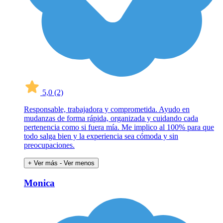
5,0
(2)
Responsable, trabajadora y comprometida. Ayudo en
mudanzas de forma rápida, organizada y cuidando cada
pertenencia como si fuera mía. Me implico al 100% para que
todo salga bien y la experiencia sea cómoda y sin
preocupaciones.
+ Ver más
- Ver menos
Monica