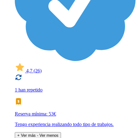
4,7
(26)
1 han repetido
Reserva mínima: 53€
Tengo experiencia realizando todo tipo de trabajos.
+ Ver más
- Ver menos