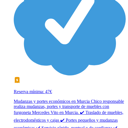
Reserva mínima: 47€
Mudanzas y portes económicos en Murcia Chico responsable
realiza mudanzas, portes y transporte de muebles con
furgoneta Mercedes Vito en Murcia. ✔️ Traslado de muebles,
electrodomésticos y cajas ✔️ Portes pequeños y mudanzas
económicas ✔️ Servicio rápido, puntual y de confianza ✔️