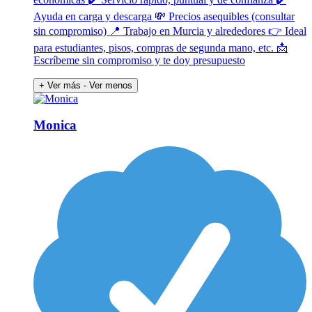
Ayuda en carga y descarga 💸 Precios asequibles (consultar
sin compromiso) 📍 Trabajo en Murcia y alrededores 👉 Ideal
para estudiantes, pisos, compras de segunda mano, etc. 📩
Escríbeme sin compromiso y te doy presupuesto
+ Ver más
- Ver menos
Monica