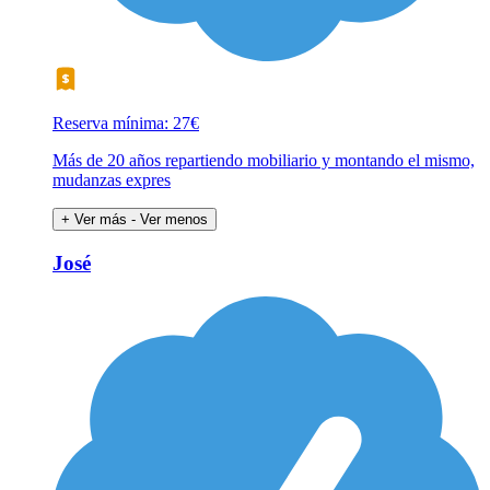
Reserva mínima: 27€
Más de 20 años repartiendo mobiliario y montando el mismo,
mudanzas expres
+ Ver más
- Ver menos
José