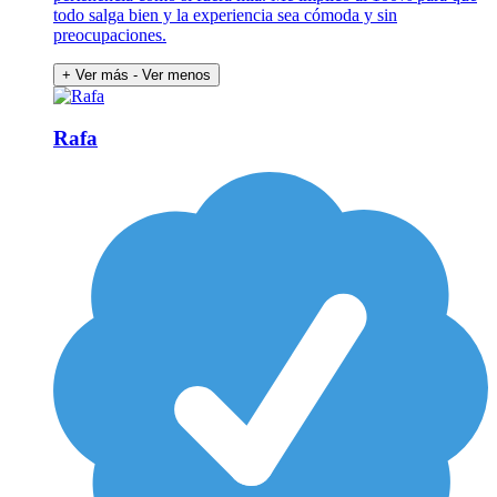
todo salga bien y la experiencia sea cómoda y sin
preocupaciones.
+ Ver más
- Ver menos
Rafa