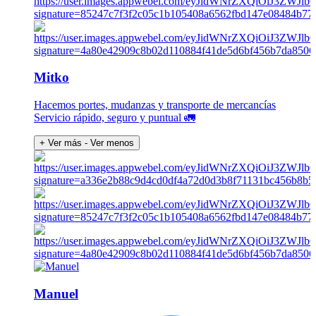
Mitko
Hacemos portes, mudanzas y transporte de mercancías
Servicio rápido, seguro y puntual 🚛
+ Ver más
- Ver menos
Manuel