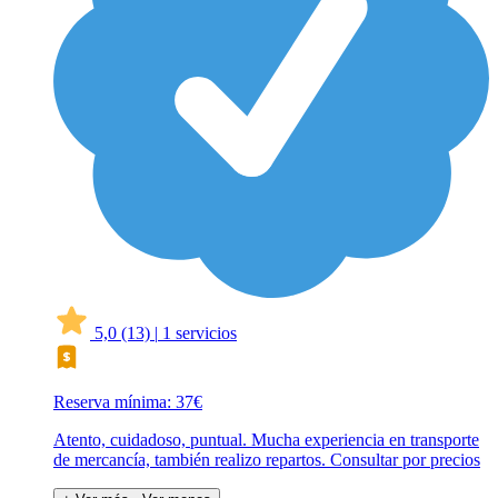
5,0
(13)
|
1 servicios
Reserva mínima: 37€
Atento, cuidadoso, puntual. Mucha experiencia en transporte
de mercancía, también realizo repartos. Consultar por precios