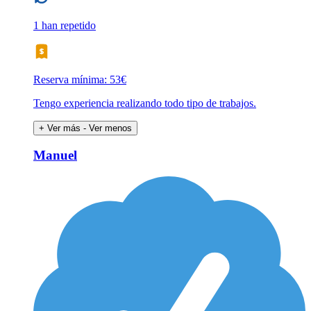
1 han repetido
Reserva mínima: 53€
Tengo experiencia realizando todo tipo de trabajos.
+ Ver más
- Ver menos
Manuel