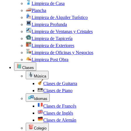
Limpieza de Casa
Plancha
Limpieza de Alquiler Turístico
Limpieza Profunda
Limpieza de Ventanas y Cristales
Limpieza de Tapicería
Limpieza de Exteriores
Limpieza de Oficinas y Negocios
Limpieza Post Obra
Clases
Música
Clases de Guitarra
Clases de Piano
Idiomas
Clases de Francés
Clases de Inglés
Clases de Alemán
Colegio