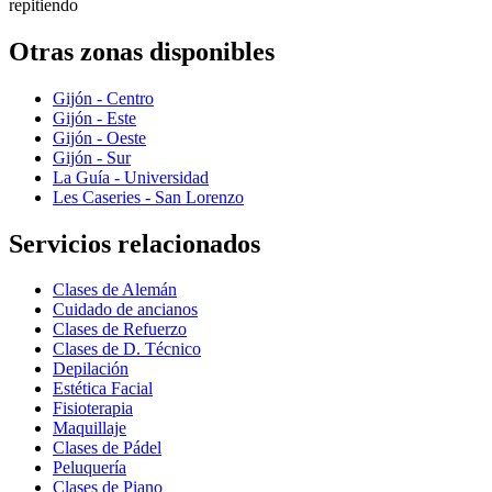
repitiendo
Otras zonas disponibles
Gijón - Centro
Gijón - Este
Gijón - Oeste
Gijón - Sur
La Guía - Universidad
Les Caseries - San Lorenzo
Servicios relacionados
Clases de Alemán
Cuidado de ancianos
Clases de Refuerzo
Clases de D. Técnico
Depilación
Estética Facial
Fisioterapia
Maquillaje
Clases de Pádel
Peluquería
Clases de Piano