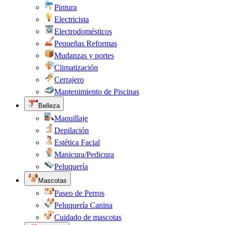
Pintura
Electricista
Electrodomésticos
Pequeñas Reformas
Mudanzas y portes
Climatización
Cerrajero
Mantenimiento de Piscinas
Belleza
Maquillaje
Depilación
Estética Facial
Manicura/Pedicura
Peluquería
Mascotas
Paseo de Perros
Peluquería Canina
Cuidado de mascotas