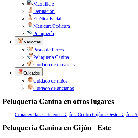
Maquillaje
Depilación
Estética Facial
Manicura/Pedicura
Peluquería
Mascotas
Paseo de Perros
Peluquería Canina
Cuidado de mascotas
Cuidados
Cuidado de niños
Cuidado de ancianos
Peluquería Canina en otros lugares
Cimadevilla - Cabueñes
Gijón - Centro
Gijón - Oeste
Gijón - S
Peluquería Canina en Gijón - Este