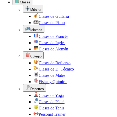
Clases
Música
Clases de Guitarra
Clases de Piano
Idiomas
Clases de Francés
Clases de Inglés
Clases de Alemán
Colegio
Clases de Refuerzo
Clases de D. Técnico
Clases de Mates
Física y Química
Deportes
Clases de Yoga
Clases de Pádel
Clases de Tenis
Personal Trainer