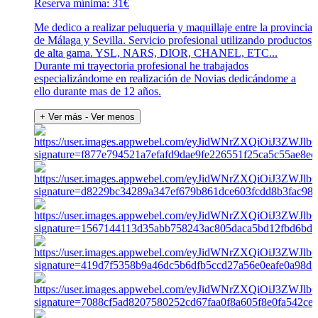
Reserva mínima: 31€
Me dedico a realizar peluqueria y maquillaje entre la provincia
de Málaga y Sevilla. Servicio profesional utilizando productos
de alta gama. YSL, NARS, DIOR, CHANEL, ETC...
Durante mi trayectoria profesional he trabajados
especializándome en realización de Novias dedicándome a
ello durante mas de 12 años.
+ Ver más
- Ver menos