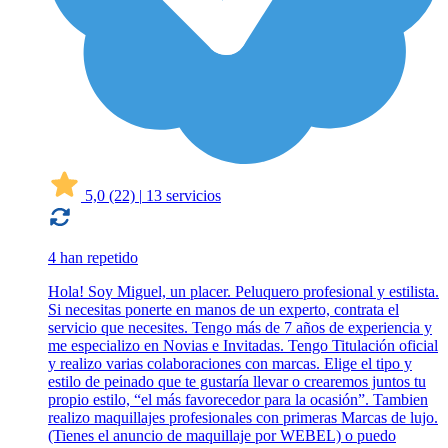
5,0
(22)
|
13 servicios
4 han repetido
Hola! Soy Miguel, un placer. Peluquero profesional y estilista.
Si necesitas ponerte en manos de un experto, contrata el
servicio que necesites. Tengo más de 7 años de experiencia y
me especializo en Novias e Invitadas. Tengo Titulación oficial
y realizo varias colaboraciones con marcas. Elige el tipo y
estilo de peinado que te gustaría llevar o crearemos juntos tu
propio estilo, “el más favorecedor para la ocasión”. Tambien
realizo maquillajes profesionales con primeras Marcas de lujo.
(Tienes el anuncio de maquillaje por WEBEL) o puedo