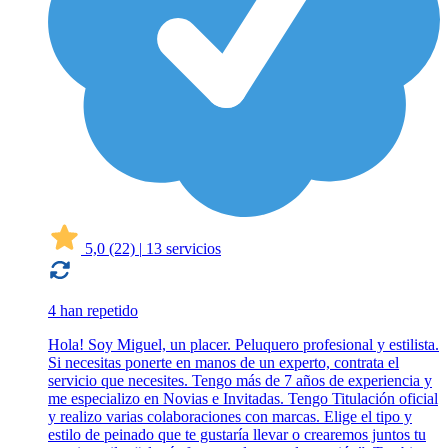
5,0
(22)
|
13 servicios
4 han repetido
Hola! Soy Miguel, un placer. Peluquero profesional y estilista.
Si necesitas ponerte en manos de un experto, contrata el
servicio que necesites. Tengo más de 7 años de experiencia y
me especializo en Novias e Invitadas. Tengo Titulación oficial
y realizo varias colaboraciones con marcas. Elige el tipo y
estilo de peinado que te gustaría llevar o crearemos juntos tu