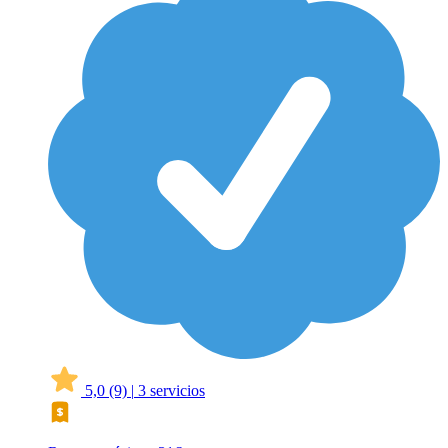
5,0
(9)
|
3 servicios