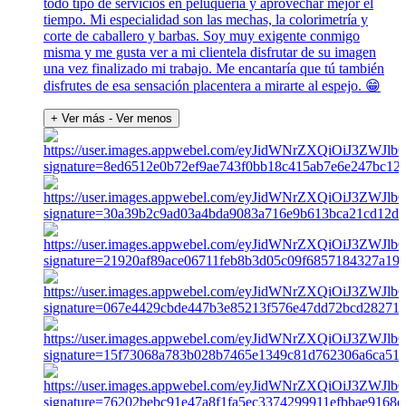
todo tipo de servicios en peluquería y aprovechar mejor el
tiempo. Mi especialidad son las mechas, la colorimetría y
corte de caballero y barbas. Soy muy exigente conmigo
misma y me gusta ver a mi clientela disfrutar de su imagen
una vez finalizado mi trabajo. Me encantaría que tú también
disfrutes de esa sensación placentera a mirarte al espejo. 😁
+ Ver más
- Ver menos