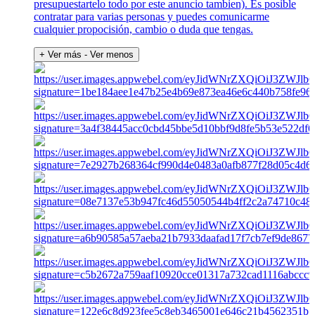
presupuestartelo todo por este anuncio tambien). Es posible
contratar para varias personas y puedes comunicarme
cualquier propocisión, cambio o duda que tengas.
+ Ver más
- Ver menos