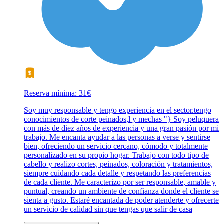
Reserva mínima: 31€
Soy muy responsable y tengo experiencia en el sector.tengo
conocimientos de corte peinados,l y mechas "} Soy peluquera
con más de diez años de experiencia y una gran pasión por mi
trabajo. Me encanta ayudar a las personas a verse y sentirse
bien, ofreciendo un servicio cercano, cómodo y totalmente
personalizado en su propio hogar. Trabajo con todo tipo de
cabello y realizo cortes, peinados, coloración y tratamientos,
siempre cuidando cada detalle y respetando las preferencias
de cada cliente. Me caracterizo por ser responsable, amable y
puntual, creando un ambiente de confianza donde el cliente se
sienta a gusto. Estaré encantada de poder atenderte y ofrecerte
un servicio de calidad sin que tengas que salir de casa