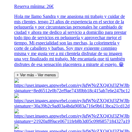
Reserva mínima: 26€
Hola me llamo Sandra y me apasiona mi trabajo y cuidar de
mis clientes, tengo 23 años de experiencia en el sector de la
peluquería y por circunstancias personales he cambiado de
ciudad y ahora me dedico al servicio a domicilio para prestar
todo tipo de servicios en peluquería y aprovechar mejor el
tiempo. Mi especialidad son las mechas, la colorimetría y
corte de caballero y barbas. Soy muy exigente conmigo
misma y me gusta ver a mi clientela disfrutar de su imagen
una vez finalizado mi trabajo. Me encantaría que tú también
disfrutes de esa sensación placentera a mirarte al espejo. 😁
+ Ver más
- Ver menos