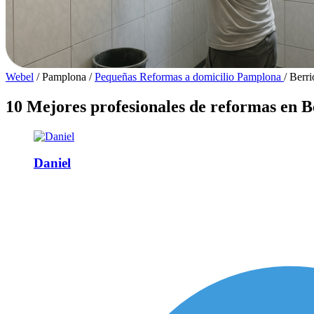
Webel
/
Pamplona
/
Pequeñas Reformas a domicilio Pamplona
/
Berri
10 Mejores profesionales de reformas en B
Daniel