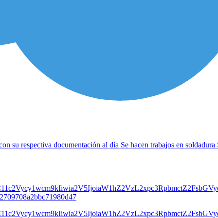
 con su respectiva documentación al día Se hacen trabajos en soldadura