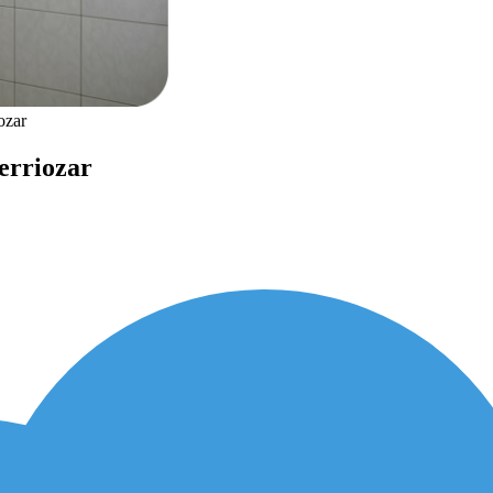
ozar
erriozar