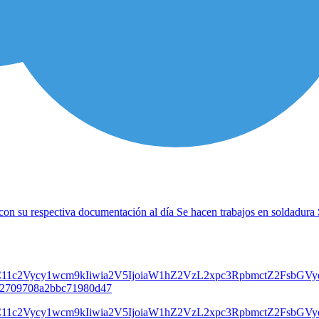
 con su respectiva documentación al día Se hacen trabajos en soldadura