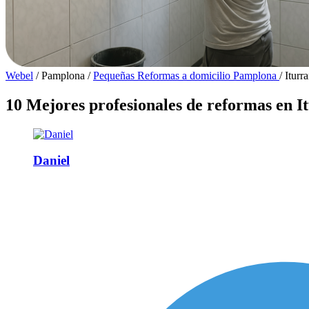
Webel
/
Pamplona
/
Pequeñas Reformas a domicilio Pamplona
/
Iturr
10 Mejores profesionales de reformas en I
Daniel