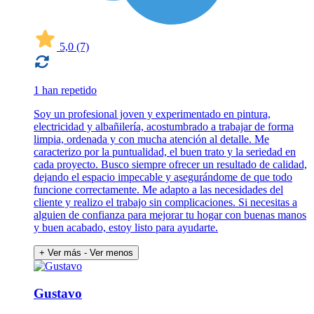
5,0
(7)
1 han repetido
Soy un profesional joven y experimentado en pintura,
electricidad y albañilería, acostumbrado a trabajar de forma
limpia, ordenada y con mucha atención al detalle. Me
caracterizo por la puntualidad, el buen trato y la seriedad en
cada proyecto. Busco siempre ofrecer un resultado de calidad,
dejando el espacio impecable y asegurándome de que todo
funcione correctamente. Me adapto a las necesidades del
cliente y realizo el trabajo sin complicaciones. Si necesitas a
alguien de confianza para mejorar tu hogar con buenas manos
y buen acabado, estoy listo para ayudarte.
+ Ver más
- Ver menos
Gustavo