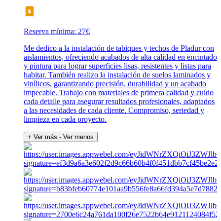
Reserva mínima: 27€
Me dedico a la instalación de tabiques y techos de Pladur con
aislamientos, ofreciendo acabados de alta calidad en encintado
y pintura para lograr superficies lisas, resistentes y listas para
habitar. También realizo la instalación de suelos laminados y
vinílicos, garantizando precisión, durabilidad y un acabado
impecable. Trabajo con materiales de primera calidad y cuido
cada detalle para asegurar resultados profesionales, adaptados
a las necesidades de cada cliente. Compromiso, seriedad y
limpieza en cada proyecto.
+ Ver más
- Ver menos