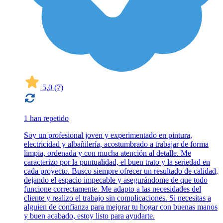
5,0
(7)
1 han repetido
Soy un profesional joven y experimentado en pintura,
electricidad y albañilería, acostumbrado a trabajar de forma
limpia, ordenada y con mucha atención al detalle. Me
caracterizo por la puntualidad, el buen trato y la seriedad en
cada proyecto. Busco siempre ofrecer un resultado de calidad,
dejando el espacio impecable y asegurándome de que todo
funcione correctamente. Me adapto a las necesidades del
cliente y realizo el trabajo sin complicaciones. Si necesitas a
alguien de confianza para mejorar tu hogar con buenas manos
y buen acabado, estoy listo para ayudarte.