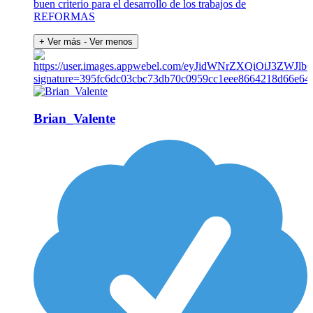
buen criterio para el desarrollo de los trabajos de
REFORMAS
+ Ver más
- Ver menos
Brian_Valente