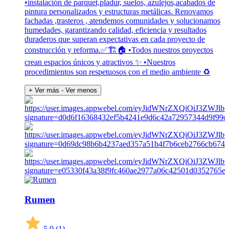
•instalación de parquet,pladur, suelos, azulejos,acabados de
pintura personalizados y estructuras metálicas. Renovamos
fachadas ,trasteros , atendemos comunidades y solucionamos
humedades, garantizando calidad, eficiencia y resultados
duraderos que superan expectativas en cada proyecto de
construcción y reforma.✅🏗️🏠 •Todos nuestros proyectos
crean espacios únicos y atractivos ✨ •Nuestros
procedimientos son respetuosos con el medio ambiente ♻️
+ Ver más
- Ver menos
Rumen
5,0
(1)